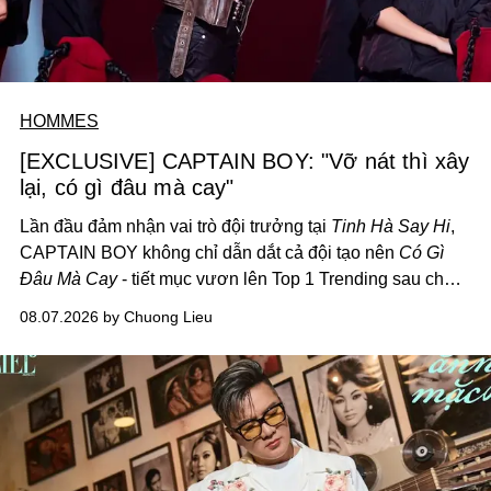
HOMMES
[EXCLUSIVE] CAPTAIN BOY: "Vỡ nát thì xây
lại, có gì đâu mà cay"
Lần đầu đảm nhận vai trò đội trưởng tại
Tinh Hà Say Hi
,
CAPTAIN BOY không chỉ dẫn dắt cả đội tạo nên
Có Gì
Đâu Mà Cay
- tiết mục vươn lên Top 1 Trending sau chưa
đầy 24 giờ đồng hồ - mà còn học cách buông bớt cái tôi
08.07.2026 by Chuong Lieu
để lắng nghe, kết nối và tin tưởng đồng đội. Với nam
nghệ sĩ, đó cũng là bước chuyển quan trọng trên hành
trình trở thành một producer thực thụ.