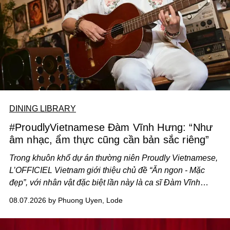
DINING LIBRARY
#ProudlyVietnamese Đàm Vĩnh Hưng: “Như
âm nhạc, ẩm thực cũng cần bản sắc riêng”
Trong khuôn khổ dự án thường niên Proudly Vietnamese,
L’OFFICIEL Vietnam giới thiệu chủ đề “Ăn ngon - Mặc
đẹp”, với nhân vật đặc biệt lần này là ca sĩ Đàm Vĩnh
Hưng. Đầu năm 2026, anh chính thức khai trương Tiệm
08.07.2026 by Phuong Uyen, Lode
Cà Phê Cà Pháo mang dấu ấn Indochine hoài niệm, thu
hút nhiều thực khách ghé thăm.