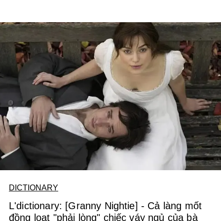
DICTIONARY
L'dictionary: [Granny Nightie] - Cả làng mốt
đồng loạt "phải lòng" chiếc váy ngủ của bà