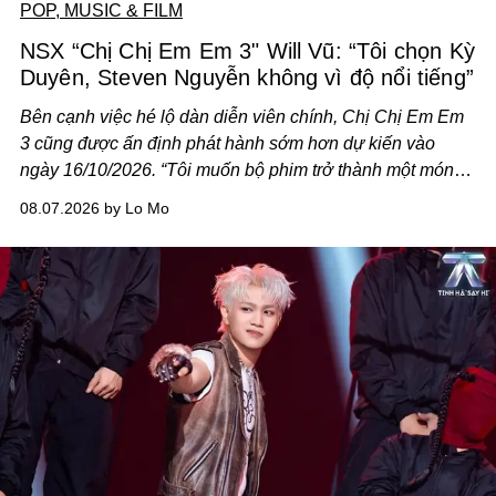
POP, MUSIC & FILM
NSX “Chị Chị Em Em 3" Will Vũ: “Tôi chọn Kỳ
Duyên, Steven Nguyễn không vì độ nổi tiếng”
Bên cạnh việc hé lộ dàn diễn viên chính,
Chị Chị Em Em
3
cũng được ấn định phát hành sớm hơn dự kiến vào
ngày 16/10/2026. “Tôi muốn bộ phim trở thành một món
quà, đồng thời thể hiện sự trân trọng và tôn vinh phụ nữ
08.07.2026 by Lo Mo
Việt Nam”, NSX Will Vũ cho biết.