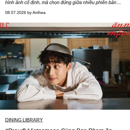
hình ảnh cố định, mà chọn đứng giữa nhiều phiên bản
của bản thân và tinh thần thử nghiệm ấy đã dẫn anh đến
08.07.2026 by Anthea
một bộ suit lụa - như một cách "take the risk" khác, ngoài
âm nhạc.
DINING LIBRARY