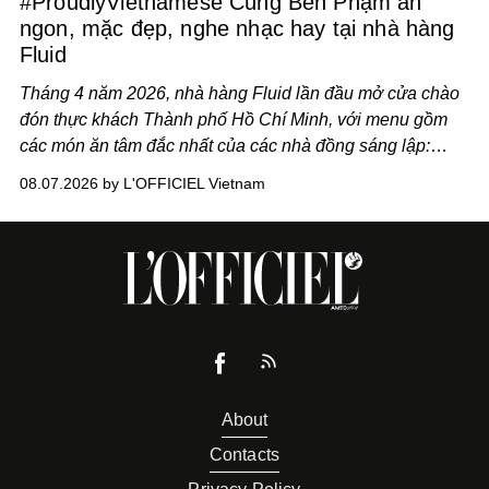
#ProudlyVietnamese Cùng Ben Phạm ăn
ngon, mặc đẹp, nghe nhạc hay tại nhà hàng
Fluid
Tháng 4 năm 2026, nhà hàng Fluid lần đầu mở cửa chào
đón thực khách Thành phố Hồ Chí Minh, với menu gồm
các món ăn tâm đắc nhất của các nhà đồng sáng lập:
Giám đốc sáng tạo Ben Phạm và chef Thạch Tạ. Những
08.07.2026 by L'OFFICIEL Vietnam
món ăn đa dạng từ Á đến Âu nhanh chóng được yêu thích
nhờ cảm giác ngon miệng, thoải mái và cả khả năng
mang đến niềm vui cho thực khách.
About
Contacts