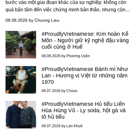
bước vào một giai đoạn khác của sự nghiệp: không còn
quá bận tâm đến việc chứng minh bản thân, nhưng cũng
chưa bao giờ thôi khao khát được làm nghề. Từ hai bộ
08.08.2026 by Chuong Lieu
phim điện ảnh trong nửa đầu 2026 đến hành trình trở lại
với
Running Man Vietnam
, nam diễn viên nhìn công việc
#ProudlyVietnamese: Kim hoàn Kế
bằng một tâm thế điềm tĩnh hơn. Anh tiếp tục học hỏi, trau
Môn - Người giữ kỹ nghệ đậu vàng
dồi và chờ đợi những vai diễn đủ sức đưa mình đến
cuối cùng ở Huế
những vùng đất mới. Ở tuổi ngoài 30, điều anh theo đuổi
08.08.2026 by Phương Uyên
không phải những đích đến quá lớn, mà là khả năng luôn
tiến về phía trước.
#ProudlyVietnamese Bánh mì Như
Lan - Hương vị Việt từ những năm
1970
08.07.2026 by Choux
#ProudlyVietnamese Hủ tiếu Liến
Húa Hùng Vũ - Ly soda, hột gà và
tô hủ tiếu
08.07.2026 by Lan Khuê