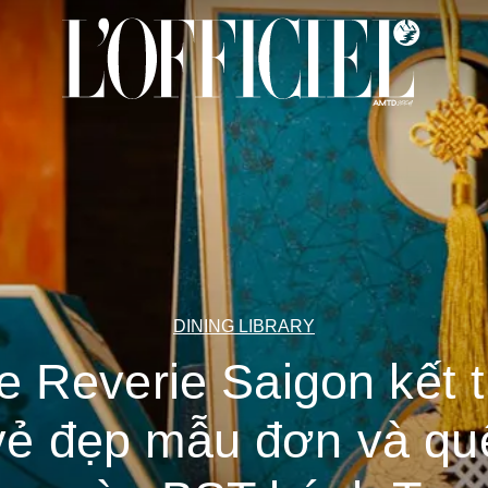
DINING LIBRARY
e Reverie Saigon kết t
vẻ đẹp mẫu đơn và qu