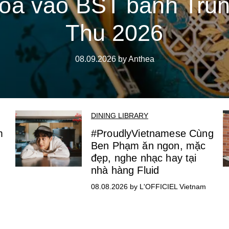
oa vào BST bánh Tru
Thu 2026
08.09.2026 by Anthea
DINING LIBRARY
m
#ProudlyVietnamese Cùng
Ben Phạm ăn ngon, mặc
đẹp, nghe nhạc hay tại
nhà hàng Fluid
08.08.2026 by L'OFFICIEL Vietnam