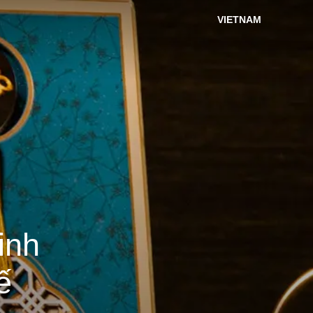
VIETNAM
inh
ế