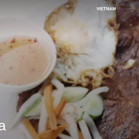
VIETNAM
a