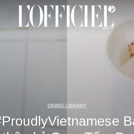
DINING LIBRARY
#ProudlyVietnamese B