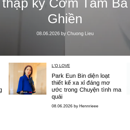
thập kỷ Cơm Tấm Ba
Ghiền
08.06.2026 by Chuong Lieu
L'O LOVE
Park Eun Bin diện loạt
thiết kế xa xỉ đáng mơ
g
ước trong Chuyện tình ma
quái
08.06.2026 by Hennrieee