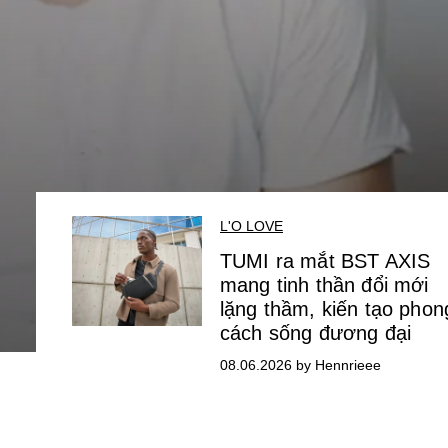
L'O LOVE
TUMI ra mắt BST AXIS
mang tinh thần đổi mới
lặng thầm, kiến tạo phon
cách sống đương đại
08.06.2026 by Hennrieee