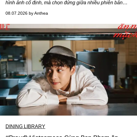
hình ảnh cố định, mà chọn đứng giữa nhiều phiên bản
của bản thân và tinh thần thử nghiệm ấy đã dẫn anh đến
08.07.2026 by Anthea
một bộ suit lụa - như một cách "take the risk" khác, ngoài
âm nhạc.
DINING LIBRARY