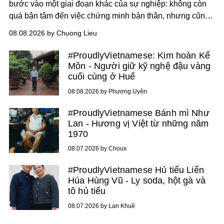
bước vào một giai đoạn khác của sự nghiệp: không còn
quá bận tâm đến việc chứng minh bản thân, nhưng cũng
chưa bao giờ thôi khao khát được làm nghề. Từ hai bộ
08.08.2026 by Chuong Lieu
phim điện ảnh trong nửa đầu 2026 đến hành trình trở lại
với
Running Man Vietnam
, nam diễn viên nhìn công việc
#ProudlyVietnamese: Kim hoàn Kế
bằng một tâm thế điềm tĩnh hơn. Anh tiếp tục học hỏi, trau
Môn - Người giữ kỹ nghệ đậu vàng
dồi và chờ đợi những vai diễn đủ sức đưa mình đến
cuối cùng ở Huế
những vùng đất mới. Ở tuổi ngoài 30, điều anh theo đuổi
08.08.2026 by Phương Uyên
không phải những đích đến quá lớn, mà là khả năng luôn
tiến về phía trước.
#ProudlyVietnamese Bánh mì Như
Lan - Hương vị Việt từ những năm
1970
08.07.2026 by Choux
#ProudlyVietnamese Hủ tiếu Liến
Húa Hùng Vũ - Ly soda, hột gà và
tô hủ tiếu
08.07.2026 by Lan Khuê