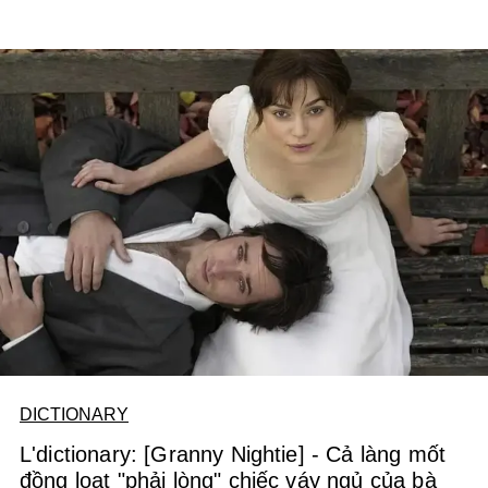
DICTIONARY
L'dictionary: [Granny Nightie] - Cả làng mốt
đồng loạt "phải lòng" chiếc váy ngủ của bà