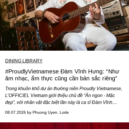
DINING LIBRARY
#ProudlyVietnamese Đàm Vĩnh Hưng: “Như
âm nhạc, ẩm thực cũng cần bản sắc riêng”
Trong khuôn khổ dự án thường niên Proudly Vietnamese,
L’OFFICIEL Vietnam giới thiệu chủ đề “Ăn ngon - Mặc
đẹp”, với nhân vật đặc biệt lần này là ca sĩ Đàm Vĩnh
Hưng. Đầu năm 2026, anh chính thức khai trương Tiệm
08.07.2026 by Phuong Uyen, Lode
Cà Phê Cà Pháo mang dấu ấn Indochine hoài niệm, thu
hút nhiều thực khách ghé thăm.