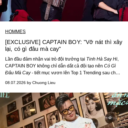
HOMMES
[EXCLUSIVE] CAPTAIN BOY: "Vỡ nát thì xây
lại, có gì đâu mà cay"
Lần đầu đảm nhận vai trò đội trưởng tại
Tinh Hà Say Hi
,
CAPTAIN BOY không chỉ dẫn dắt cả đội tạo nên
Có Gì
Đâu Mà Cay
- tiết mục vươn lên Top 1 Trending sau chưa
đầy 24 giờ đồng hồ - mà còn học cách buông bớt cái tôi
08.07.2026 by Chuong Lieu
để lắng nghe, kết nối và tin tưởng đồng đội. Với nam
nghệ sĩ, đó cũng là bước chuyển quan trọng trên hành
trình trở thành một producer thực thụ.