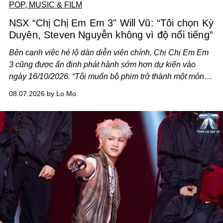
POP, MUSIC & FILM
NSX “Chị Chị Em Em 3" Will Vũ: “Tôi chọn Kỳ
Duyên, Steven Nguyễn không vì độ nổi tiếng”
Bên cạnh việc hé lộ dàn diễn viên chính,
Chị Chị Em Em
3
cũng được ấn định phát hành sớm hơn dự kiến vào
ngày 16/10/2026. “Tôi muốn bộ phim trở thành một món
quà, đồng thời thể hiện sự trân trọng và tôn vinh phụ nữ
08.07.2026 by Lo Mo
Việt Nam”, NSX Will Vũ cho biết.