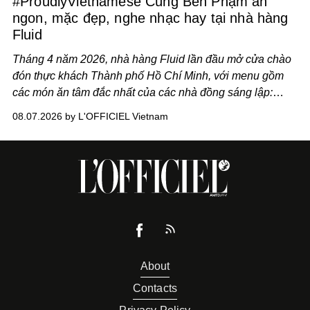
#ProudlyVietnamese Cùng Ben Phạm ăn
ngon, mặc đẹp, nghe nhạc hay tại nhà hàng
Fluid
Tháng 4 năm 2026, nhà hàng Fluid lần đầu mở cửa chào
đón thực khách Thành phố Hồ Chí Minh, với menu gồm
các món ăn tâm đắc nhất của các nhà đồng sáng lập:
Giám đốc sáng tạo Ben Phạm và chef Thạch Tạ. Những
08.07.2026 by L'OFFICIEL Vietnam
món ăn đa dạng từ Á đến Âu nhanh chóng được yêu thích
nhờ cảm giác ngon miệng, thoải mái và cả khả năng
mang đến niềm vui cho thực khách.
About
Contacts