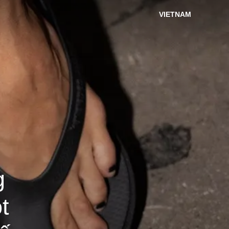
VIETNAM
g
t