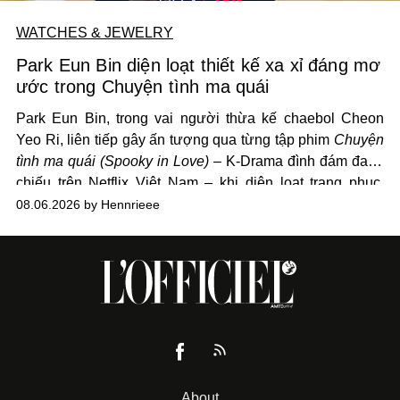
WATCHES & JEWELRY
Park Eun Bin diện loạt thiết kế xa xỉ đáng mơ
ước trong Chuyện tình ma quái
Park Eun Bin, trong vai người thừa kế chaebol Cheon
Yeo Ri, liên tiếp gây ấn tượng qua từng tập phim
Chuyện
tình ma quái (Spooky in Love)
– K-Drama đình đám đang
chiếu trên Netflix Việt Nam – khi diện loạt trang phục,
đồng hồ & trang sức xa xỉ tương xứng với địa vị trên màn
08.06.2026 by Hennrieee
ảnh nhỏ: từ Hermès, LOEWE cho đến Jaeger-LeCoultre,
Chaumet, Chopard…
About