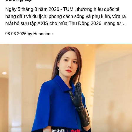
Ngày 5 tháng 8 năm 2026 - TUMI, thương hiệu quốc tế
hàng đầu về du lịch, phong cách sống và phụ kiện, vừa ra
mắt bộ sưu tập AXIS cho mùa Thu Đông 2026, mang tư
duy thiết kế tiên phong, tái định nghĩa trải nghiệm du lịch
08.06.2026 by Hennrieee
và phong cách sống hiện đại bằng thiết kế sắc nét, chuẩn
xác gắn liền với tính thẩm mỹ toàn cầu.