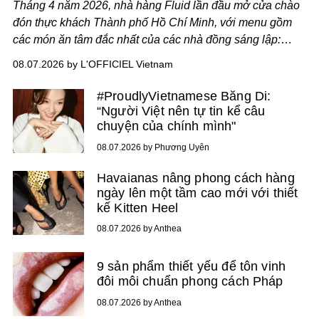
Tháng 4 năm 2026, nhà hàng Fluid lần đầu mở cửa chào
đón thực khách Thành phố Hồ Chí Minh, với menu gồm
các món ăn tâm đắc nhất của các nhà đồng sáng lập:
Giám đốc sáng tạo Ben Phạm và chef Thạch Tạ. Những
08.07.2026 by L'OFFICIEL Vietnam
món ăn đa dạng từ Á đến Âu nhanh chóng được yêu thích
nhờ cảm giác ngon miệng, thoải mái và cả khả năng
#ProudlyVietnamese Băng Di:
mang đến niềm vui cho thực khách.
“Người Việt nên tự tin kể câu
chuyện của chính mình"
08.07.2026 by Phương Uyên
Havaianas nâng phong cách hàng
ngày lên một tầm cao mới với thiết
kế Kitten Heel
08.07.2026 by Anthea
9 sản phẩm thiết yếu để tôn vinh
đôi môi chuẩn phong cách Pháp
08.07.2026 by Anthea