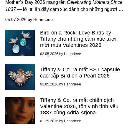
Mother’s Day 2026 mang tên
Celebrating Mothers Since
1837
— lời tri ân đầy cảm xúc dành cho những người mẹ,
được kể bằng ngôn ngữ điện ảnh tinh tế về tình yêu, sự
05.07.2026 by Hennrieee
biết ơn và những giá trị được truyền lại qua nhiều thế hệ.
Đồng hành cùng chiến dịch lần này là đại sứ thương hiệu
Bird on a Rock: Love Birds by
Rosie Huntington-Whiteley
, nhân vật trung tâm của một
Tiffany cho những cảm xúc tươi
thước phim ngắn giàu tính riêng tư, nơi những ký ức và
mới mùa Valentines 2026
cảm xúc về thiên chức làm mẹ được khắc họa đầy chân
02.05.2026 by Hennrieee
thật.
Tiffany & Co. ra mắt BST capsule
cao cấp Bird on a Pearl 2026
02.05.2026 by Hennrieee
Tiffany & Co. ra mắt chiến dịch
Valentine 2026, tôn vinh tình yêu
1837 cùng Adria Arjona
01.29.2026 by Hennrieee