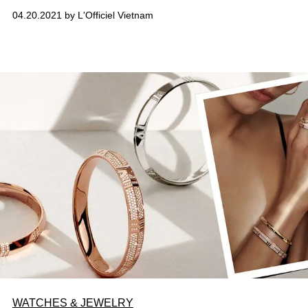
(Jackson Yee), nam diễn viên - ca sĩ tài năng của làng
04.20.2021 by L'Officiel Vietnam
nhạc Hoa ngữ.
WATCHES & JEWELRY