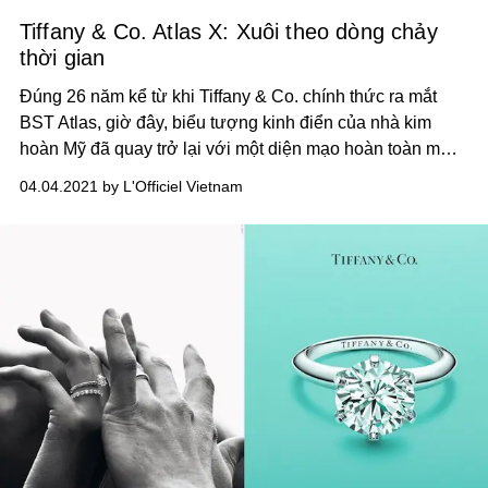
Tiffany & Co. Atlas X: Xuôi theo dòng chảy
thời gian
Đúng 26 năm kể từ khi Tiffany & Co. chính thức ra mắt
BST Atlas, giờ đây, biểu tượng kinh điển của nhà kim
hoàn Mỹ đã quay trở lại với một diện mạo hoàn toàn mới
trong Atlas X: cổ điển và tinh tế, tương tự phong cách đặc
04.04.2021 by L'Officiel Vietnam
trưng của nhà.