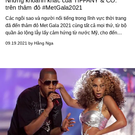
Những khoảnh khắc của TIFFANY & CO.
trên thảm đỏ #MetGala2021
Các ngôi sao và người nổi tiếng trong lĩnh vực thời trang
đã đến thảm đỏ Met Gala 2021 cùng tất cả mọi thứ, từ bộ
quần áo lộng lẫy lấy cảm hứng từ nước Mỹ, cho đến
những phụ kiện tinh xảo nhất từ ngôi nhà trang sức
09.19.2021 by Hằng Nga
TIFFANY & CO.