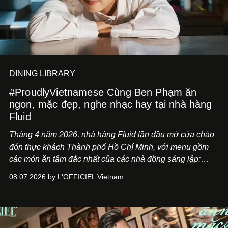
DINING LIBRARY
#ProudlyVietnamese Cùng Ben Phạm ăn
ngon, mặc đẹp, nghe nhạc hay tại nhà hàng
Fluid
Tháng 4 năm 2026, nhà hàng Fluid lần đầu mở cửa chào
đón thực khách Thành phố Hồ Chí Minh, với menu gồm
các món ăn tâm đắc nhất của các nhà đồng sáng lập:
Giám đốc sáng tạo Ben Phạm và chef Thạch Tạ. Những
08.07.2026 by L'OFFICIEL Vietnam
món ăn đa dạng từ Á đến Âu nhanh chóng được yêu thích
nhờ cảm giác ngon miệng, thoải mái và cả khả năng
mang đến niềm vui cho thực khách.