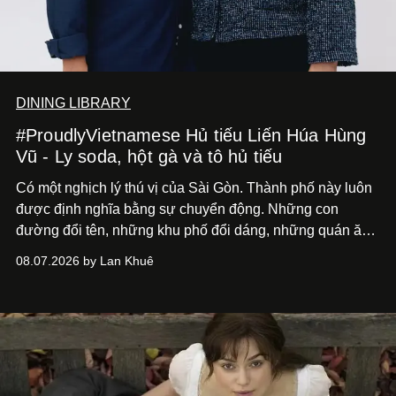
DINING LIBRARY
#ProudlyVietnamese Hủ tiếu Liến Húa Hùng
Vũ - Ly soda, hột gà và tô hủ tiếu
Có một nghịch lý thú vị của Sài Gòn. Thành phố này luôn
được định nghĩa bằng sự chuyển động. Những con
đường đổi tên, những khu phố đổi dáng, những quán ăn
mở ra rồi biến mất chỉ sau vài mùa mưa. Người ta luôn
08.07.2026 by Lan Khuê
nói về cái mới, về xu hướng tiếp theo, về những điều
đáng để trải nghiệm trước khi chúng trở nên lỗi thời.