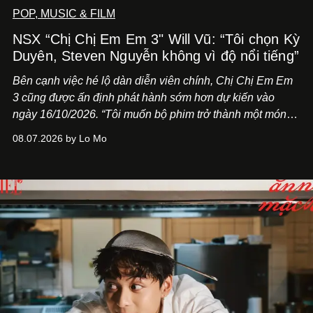
POP, MUSIC & FILM
NSX “Chị Chị Em Em 3" Will Vũ: “Tôi chọn Kỳ
Duyên, Steven Nguyễn không vì độ nổi tiếng”
Bên cạnh việc hé lộ dàn diễn viên chính,
Chị Chị Em Em
3
cũng được ấn định phát hành sớm hơn dự kiến vào
ngày 16/10/2026. “Tôi muốn bộ phim trở thành một món
quà, đồng thời thể hiện sự trân trọng và tôn vinh phụ nữ
08.07.2026 by Lo Mo
Việt Nam”, NSX Will Vũ cho biết.