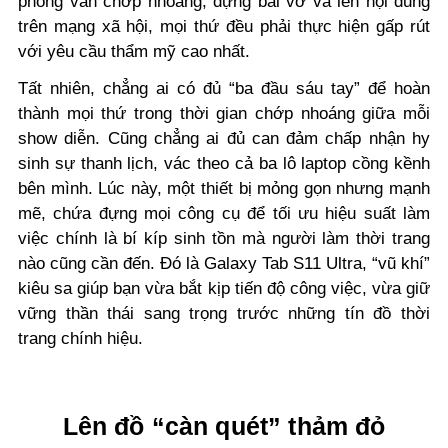
phỏng vấn chớp nhoáng, dựng bài vở và lên nội dung
trên mạng xã hội, mọi thứ đều phải thực hiện gấp rút
với yêu cầu thẩm mỹ cao nhất.
Tất nhiên, chẳng ai có đủ “ba đầu sáu tay” để hoàn
thành mọi thứ trong thời gian chớp nhoáng giữa mỗi
show diễn. Cũng chẳng ai đủ can đảm chấp nhận hy
sinh sự thanh lịch, vác theo cả ba lô laptop cồng kềnh
bên mình. Lúc này, một thiết bị mỏng gọn nhưng mạnh
mẽ, chứa đựng mọi công cụ để tối ưu hiệu suất làm
việc chính là bí kíp sinh tồn mà người làm thời trang
nào cũng cần đến. Đó là Galaxy Tab S11 Ultra, “vũ khí”
kiêu sa giúp bạn vừa bắt kịp tiến độ công việc, vừa giữ
vững thần thái sang trọng trước những tín đồ thời
trang chính hiệu.
Lên đồ “càn quét” thảm đỏ