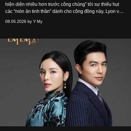
hiện diện nhiều hơn trước công chúng” tới
sự thiếu hụt
các “món ăn tinh thần” dành cho cộng đồng này, Lyon và
Phương đã quyết tâm biến ý tưởng công diễn một tác
08.05.2026 by Y My
phẩm múa đương đại thành hiện thực, mang tên Lắng
Nghe Điểm Chạm.