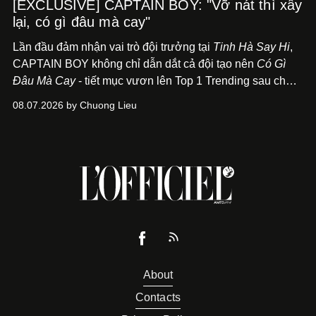
[EXCLUSIVE] CAPTAIN BOY: "Vỡ nát thì xây
lại, có gì đâu mà cay"
Lần đầu đảm nhận vai trò đội trưởng tại
Tinh Hà Say Hi
,
CAPTAIN BOY không chỉ dẫn dắt cả đội tạo nên
Có Gì
Đâu Mà Cay
- tiết mục vươn lên Top 1 Trending sau chưa
đầy 24 giờ đồng hồ - mà còn học cách buông bớt cái tôi
08.07.2026 by Chuong Lieu
để lắng nghe, kết nối và tin tưởng đồng đội. Với nam
nghệ sĩ, đó cũng là bước chuyển quan trọng trên hành
trình trở thành một producer thực thụ.
About
Contacts