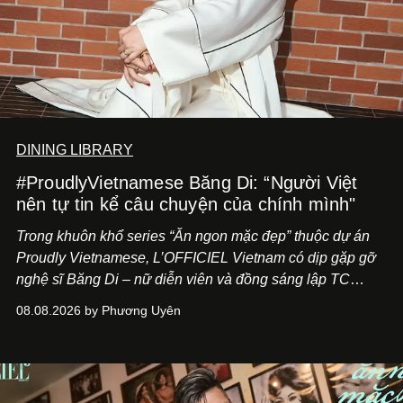
DINING LIBRARY
#ProudlyVietnamese Băng Di: “Người Việt
nên tự tin kể câu chuyện của chính mình"
Trong khuôn khổ series “Ăn ngon mặc đẹp” thuộc dự án
Proudly Vietnamese, L’OFFICIEL Vietnam có dịp gặp gỡ
nghệ sĩ Băng Di – nữ diễn viên và đồng sáng lập TC
ASIA, đơn vị đứng sau các thương hiệu BÀ BAR, MOTLY
08.08.2026 by Phương Uyên
Kitchen Bar và SALEM tại TP.HCM.