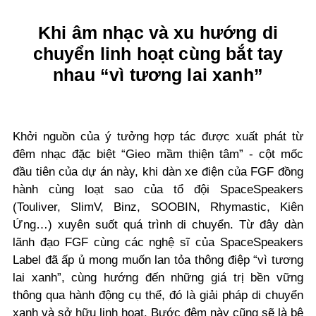
Khi âm nhạc và xu hướng di
chuyển linh hoạt cùng bắt tay
nhau “vì tương lai xanh”
Khởi nguồn của ý tưởng hợp tác được xuất phát từ
đêm nhạc đặc biệt “Gieo mầm thiện tâm” - cột mốc
đầu tiên của dự án này, khi dàn xe điện của FGF đồng
hành cùng loạt sao của tổ đội SpaceSpeakers
(Touliver, SlimV, Binz, SOOBIN, Rhymastic, Kiên
Ứng…) xuyên suốt quá trình di chuyển. Từ đây dàn
lãnh đạo FGF cùng các nghệ sĩ của SpaceSpeakers
Label đã ấp ủ mong muốn lan tỏa thông điệp “vì tương
lai xanh”, cùng hướng đến những giá trị bền vững
thông qua hành động cụ thể, đó là giải pháp di chuyển
xanh và sở hữu linh hoạt. Bước đệm này cũng sẽ là bệ