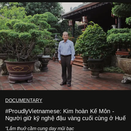
bằng một tâm thế điềm tĩnh hơn. Anh tiếp tục học hỏi, trau
dồi và chờ đợi những vai diễn đủ sức đưa mình đến
những vùng đất mới. Ở tuổi ngoài 30, điều anh theo đuổi
không phải những đích đến quá lớn, mà là khả năng luôn
tiến về phía trước.
DOCUMENTARY
#ProudlyVietnamese: Kim hoàn Kế Môn -
Người giữ kỹ nghệ đậu vàng cuối cùng ở Huế
“Lắm thuở cầm cung day mũi bạc