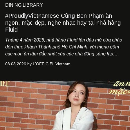
DINING LIBRARY
#ProudlyVietnamese Cùng Ben Phạm ăn
ngon, mặc đẹp, nghe nhạc hay tại nhà hàng
Fluid
Tháng 4 năm 2026, nhà hàng Fluid lần đầu mở cửa chào
đón thực khách Thành phố Hồ Chí Minh, với menu gồm
các món ăn tâm đắc nhất của các nhà đồng sáng lập:
Giám đốc sáng tạo Ben Phạm và chef Thạch Tạ. Những
08.08.2026 by L'OFFICIEL Vietnam
món ăn đa dạng từ Á đến Âu nhanh chóng được yêu thích
nhờ cảm giác ngon miệng, thoải mái và cả khả năng
mang đến niềm vui cho thực khách.