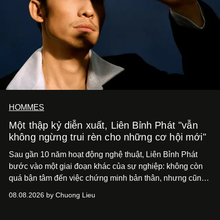
HOMMES
Một thập kỷ diễn xuất, Liên Bỉnh Phát "vẫn
không ngừng trui rèn cho những cơ hội mới"
Sau gần 10 năm hoạt động nghệ thuật, Liên Bỉnh Phát
bước vào một giai đoạn khác của sự nghiệp: không còn
quá bận tâm đến việc chứng minh bản thân, nhưng cũng
chưa bao giờ thôi khao khát được làm nghề. Từ hai bộ
08.08.2026 by Chuong Lieu
phim điện ảnh trong nửa đầu 2026 đến hành trình trở lại
với
Running Man Vietnam
, nam diễn viên nhìn công việc