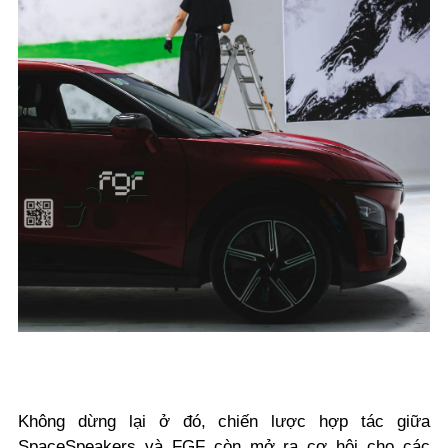
Không dừng lại ở đó, chiến lược hợp tác giữa
SpaceSpeakers và FGF còn mở ra cơ hội cho các