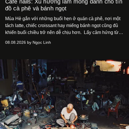
Café nails: Xu hướng làm móng dành cho tín
đồ cà phê và bánh ngọt
Mùa Hè gắn với những buổi hẹn ở quán cà phê, nơi một
tách latte, chiếc croissant hay miếng bánh ngọt cũng đủ
khiến buổi chiều trở nên dễ chịu hơn.
Lấy cảm hứng từ
cà phê, bánh nướng và các món tráng miệng, café nails
08.08.2026 by Ngọc Linh
sử dụng bảng màu nâu sữa, kem, trắng ngà cùng những
chi tiết đắp nổi để tái hiện không gian quen thuộc của
quán cà phê. Dưới đây là những mẫu nail được yêu thích
nhất của xu hướng này.