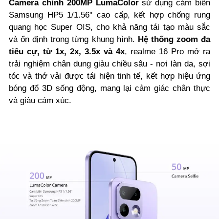
Camera chính 200MP LumaColor
sử dụng cảm biến
Samsung HP5 1/1.56" cao cấp, kết hợp chống rung
quang học Super OIS, cho khả năng tái tạo màu sắc
và ổn định trong từng khung hình.
Hệ thống zoom đa
tiêu cự, từ 1x, 2x, 3.5x và 4x
, realme 16 Pro mở ra
trải nghiệm chân dung giàu chiều sâu - nơi làn da, sợi
tóc và thớ vải được tái hiện tinh tế, kết hợp hiệu ứng
bóng đổ 3D sống động, mang lại cảm giác chân thực
và giàu cảm xúc.