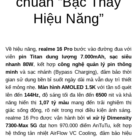
chuẩn “Bậc Thầy
Hiệu Năng”
Về hiệu năng,
realme 16 Pro
bước vào đường đua với
viên
pin Titan dung lượng 7.000mAh, sạc siêu
nhanh 80W
, kết hợp
công nghệ quản lý pin thông
minh
và sạc nhánh (Bypass Charging), đảm bảo thời
gian sử dụng bền bỉ suốt ngày dài mà vẫn duy trì thiết
kế mỏng nhẹ.
Màn hình AMOLED 1.5K
với tần số quét
lên đến
144Hz,
độ sáng tối đa lên đến
6500
nit và khả
năng hiển thị
1,07 tỷ màu
mang đến trải nghiệm thị
giác sống động, rõ nét trong mọi điều kiện ánh sáng.
realme 16 Pro được vận hành bởi
vi xử lý Dimensity
7300-Max 5G
đạt hơn 970.000 điểm AnTuTu, kết hợp
hệ thống tản nhiệt AirFlow VC Cooling, đảm bảo hiệu