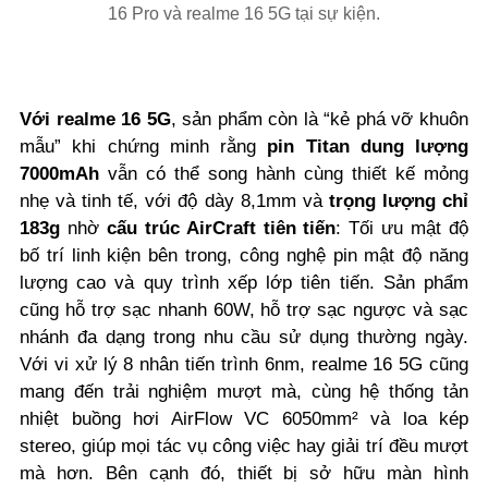
16 Pro và realme 16 5G tại sự kiện.
Với realme 16 5G
, sản phẩm còn là “kẻ phá vỡ khuôn
mẫu” khi chứng minh rằng
pin Titan dung lượng
7000mAh
vẫn có thể song hành cùng thiết kế mỏng
nhẹ và tinh tế, với độ dày 8,1mm và
trọng lượng chỉ
183g
nhờ
cấu trúc AirCraft tiên tiến
: Tối ưu mật độ
bố trí linh kiện bên trong, công nghệ pin mật độ năng
lượng cao và quy trình xếp lớp tiên tiến. Sản phẩm
cũng hỗ trợ sạc nhanh 60W, hỗ trợ sạc ngược và sạc
nhánh đa dạng trong nhu cầu sử dụng thường ngày.
Với vi xử lý 8 nhân tiến trình 6nm, realme 16 5G cũng
mang đến trải nghiệm mượt mà, cùng hệ thống tản
nhiệt buồng hơi AirFlow VC 6050mm² và loa kép
stereo, giúp mọi tác vụ công việc hay giải trí đều mượt
mà hơn. Bên cạnh đó, thiết bị sở hữu màn hình