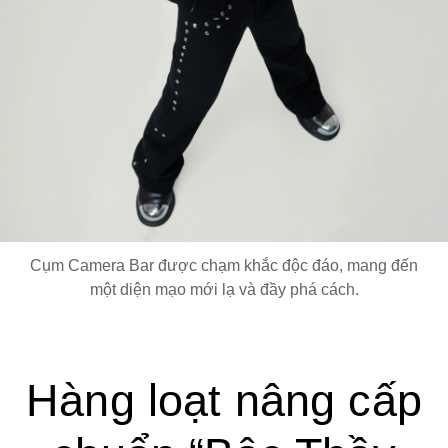
Cụm Camera Bar được chạm khắc độc đáo, mang đến
một diện mạo mới lạ và đầy phá cách.
Hàng loạt nâng cấp