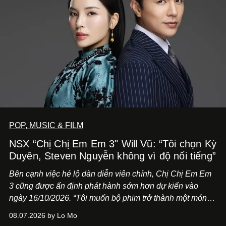
POP, MUSIC & FILM
NSX “Chị Chị Em Em 3" Will Vũ: “Tôi chọn Kỳ
Duyên, Steven Nguyễn không vì độ nổi tiếng”
Bên cạnh việc hé lộ dàn diễn viên chính,
Chị Chị Em Em
3
cũng được ấn định phát hành sớm hơn dự kiến vào
ngày 16/10/2026. “Tôi muốn bộ phim trở thành một món
quà, đồng thời thể hiện sự trân trọng và tôn vinh phụ nữ
08.07.2026 by Lo Mo
Việt Nam”, NSX Will Vũ cho biết.