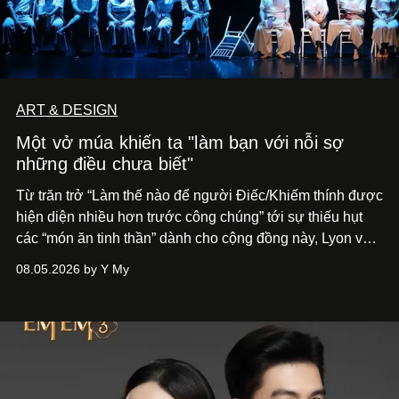
ART & DESIGN
Một vở múa khiến ta "làm bạn với nỗi sợ
những điều chưa biết"
Từ trăn trở “Làm thế nào để người Điếc/Khiếm thính được
hiện diện nhiều hơn trước công chúng” tới
sự thiếu hụt
các “món ăn tinh thần” dành cho cộng đồng này, Lyon và
Phương đã quyết tâm biến ý tưởng công diễn một tác
08.05.2026 by Y My
phẩm múa đương đại thành hiện thực, mang tên Lắng
Nghe Điểm Chạm.