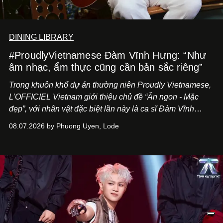
DINING LIBRARY
#ProudlyVietnamese Đàm Vĩnh Hưng: “Như
âm nhạc, ẩm thực cũng cần bản sắc riêng”
Trong khuôn khổ dự án thường niên Proudly Vietnamese,
L’OFFICIEL Vietnam giới thiệu chủ đề “Ăn ngon - Mặc
đẹp”, với nhân vật đặc biệt lần này là ca sĩ Đàm Vĩnh
Hưng. Đầu năm 2026, anh chính thức khai trương Tiệm
08.07.2026 by Phuong Uyen, Lode
Cà Phê Cà Pháo mang dấu ấn Indochine hoài niệm, thu
hút nhiều thực khách ghé thăm.