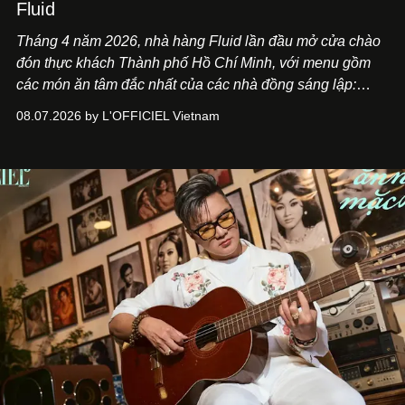
Fluid
Tháng 4 năm 2026, nhà hàng Fluid lần đầu mở cửa chào
đón thực khách Thành phố Hồ Chí Minh, với menu gồm
các món ăn tâm đắc nhất của các nhà đồng sáng lập:
Giám đốc sáng tạo Ben Phạm và chef Thạch Tạ. Những
08.07.2026 by L'OFFICIEL Vietnam
món ăn đa dạng từ Á đến Âu nhanh chóng được yêu thích
nhờ cảm giác ngon miệng, thoải mái và cả khả năng
mang đến niềm vui cho thực khách.