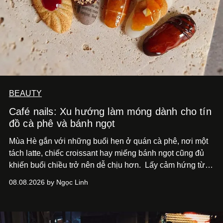
BEAUTY
Café nails: Xu hướng làm móng dành cho tín
đồ cà phê và bánh ngọt
Mùa Hè gắn với những buổi hẹn ở quán cà phê, nơi một
tách latte, chiếc croissant hay miếng bánh ngọt cũng đủ
khiến buổi chiều trở nên dễ chịu hơn.
Lấy cảm hứng từ
cà phê, bánh nướng và các món tráng miệng, café nails
08.08.2026 by Ngọc Linh
sử dụng bảng màu nâu sữa, kem, trắng ngà cùng những
chi tiết đắp nổi để tái hiện không gian quen thuộc của
quán cà phê. Dưới đây là những mẫu nail được yêu thích