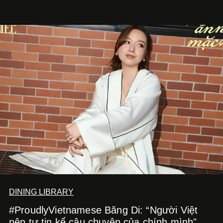
món ăn đa dạng từ Á đến Âu nhanh chóng được yêu thích
nhờ cảm giác ngon miệng, thoải mái và cả khả năng
mang đến niềm vui cho thực khách.
DINING LIBRARY
#ProudlyVietnamese Băng Di: “Người Việt
nên tự tin kể câu chuyện của chính mình"