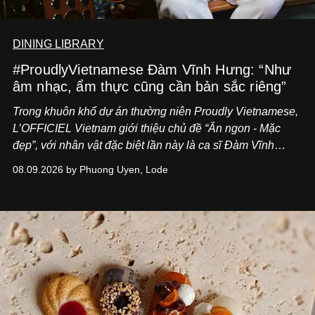
DINING LIBRARY
#ProudlyVietnamese Đàm Vĩnh Hưng: “Như
âm nhạc, ẩm thực cũng cần bản sắc riêng”
Trong khuôn khổ dự án thường niên Proudly Vietnamese,
L’OFFICIEL Vietnam giới thiệu chủ đề “Ăn ngon - Mặc
đẹp”, với nhân vật đặc biệt lần này là ca sĩ Đàm Vĩnh
Hưng. Đầu năm 2026, anh chính thức khai trương Tiệm
08.09.2026 by Phuong Uyen, Lode
Cà Phê Cà Pháo mang dấu ấn Indochine hoài niệm, thu
hút nhiều thực khách ghé thăm.