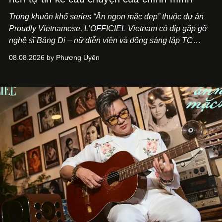
Trong khuôn khổ series “Ăn ngon mặc đẹp” thuộc dự án
Proudly Vietnamese, L’OFFICIEL Vietnam có dịp gặp gỡ
nghệ sĩ Băng Di – nữ diễn viên và đồng sáng lập TC
ASIA, đơn vị đứng sau các thương hiệu BÀ BAR, MOTLY
08.08.2026 by Phương Uyên
Kitchen Bar và SALEM tại TP.HCM.