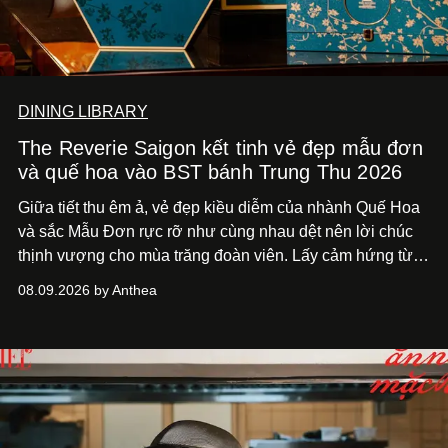
DINING LIBRARY
The Reverie Saigon kết tinh vẻ đẹp mẫu đơn
và quế hoa vào BST bánh Trung Thu 2026
Giữa tiết thu êm ả, vẻ đẹp kiều diễm của nhành Quế Hoa
và sắc Mẫu Đơn rực rỡ như cùng nhau dệt nên lời chúc
thịnh vượng cho mùa trăng đoàn viên. Lấy cảm hứng từ
khung cảnh giàu chất thơ ấy, The Reverie Saigon lưu giữ
08.09.2026 by Anthea
hương vị của những thức quà truyền thống vào bộ sưu
tập bánh Trung Thu ‘Nguyệt Dạ Song Hoa’, gồm ba hộp
quà tặng ‘Mẫu Đơn Khai Phúc’, ‘Quế Hoa Vọng Nguyệt’
và ‘Nguyệt Sắc Giao Hòa’, gửi trao ước nguyện bình an
và hạnh phúc viên mãn.