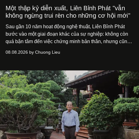
Một thập kỷ diễn xuất, Liên Bỉnh Phát "vẫn
không ngừng trui rèn cho những cơ hội mới"
Sau gần 10 năm hoạt động nghệ thuật, Liên Bỉnh Phát
bước vào một giai đoạn khác của sự nghiệp: không còn
quá bận tâm đến việc chứng minh bản thân, nhưng cũng
chưa bao giờ thôi khao khát được làm nghề. Từ hai bộ
08.08.2026 by Chuong Lieu
phim điện ảnh trong nửa đầu 2026 đến hành trình trở lại
với
Running Man Vietnam
, nam diễn viên nhìn công việc
bằng một tâm thế điềm tĩnh hơn. Anh tiếp tục học hỏi, trau
dồi và chờ đợi những vai diễn đủ sức đưa mình đến
những vùng đất mới. Ở tuổi ngoài 30, điều anh theo đuổi
không phải những đích đến quá lớn, mà là khả năng luôn
tiến về phía trước.