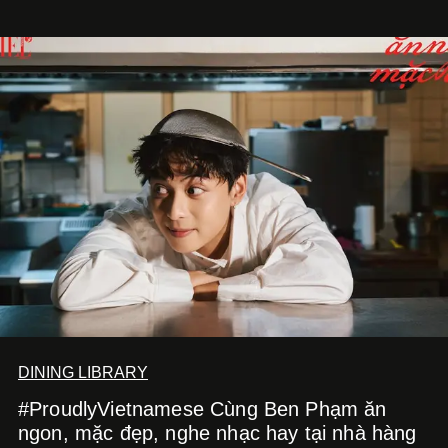
tập bánh Trung Thu ‘Nguyệt Dạ Song Hoa’, gồm ba hộp
quà tặng ‘Mẫu Đơn Khai Phúc’, ‘Quế Hoa Vọng Nguyệt’
và ‘Nguyệt Sắc Giao Hòa’, gửi trao ước nguyện bình an
và hạnh phúc viên mãn.
DINING LIBRARY
#ProudlyVietnamese Cùng Ben Phạm ăn
ngon, mặc đẹp, nghe nhạc hay tại nhà hàng