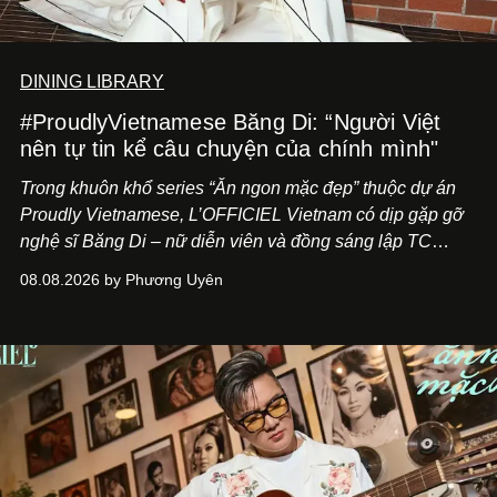
DINING LIBRARY
#ProudlyVietnamese Băng Di: “Người Việt
nên tự tin kể câu chuyện của chính mình"
Trong khuôn khổ series “Ăn ngon mặc đẹp” thuộc dự án
Proudly Vietnamese, L’OFFICIEL Vietnam có dịp gặp gỡ
nghệ sĩ Băng Di – nữ diễn viên và đồng sáng lập TC
ASIA, đơn vị đứng sau các thương hiệu BÀ BAR, MOTLY
08.08.2026 by Phương Uyên
Kitchen Bar và SALEM tại TP.HCM.