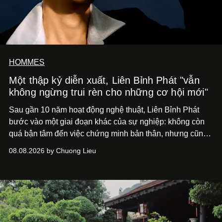
HOMMES
Một thập kỷ diễn xuất, Liên Bỉnh Phát "vẫn
không ngừng trui rèn cho những cơ hội mới"
Sau gần 10 năm hoạt động nghệ thuật, Liên Bỉnh Phát
bước vào một giai đoạn khác của sự nghiệp: không còn
quá bận tâm đến việc chứng minh bản thân, nhưng cũng
chưa bao giờ thôi khao khát được làm nghề. Từ hai bộ
08.08.2026 by Chuong Lieu
phim điện ảnh trong nửa đầu 2026 đến hành trình trở lại
với
Running Man Vietnam
, nam diễn viên nhìn công việc
bằng một tâm thế điềm tĩnh hơn. Anh tiếp tục học hỏi, trau
dồi và chờ đợi những vai diễn đủ sức đưa mình đến
những vùng đất mới. Ở tuổi ngoài 30, điều anh theo đuổi
không phải những đích đến quá lớn, mà là khả năng luôn