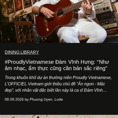
DINING LIBRARY
#ProudlyVietnamese Đàm Vĩnh Hưng: “Như
âm nhạc, ẩm thực cũng cần bản sắc riêng”
Trong khuôn khổ dự án thường niên Proudly Vietnamese,
L’OFFICIEL Vietnam giới thiệu chủ đề “Ăn ngon - Mặc
đẹp”, với nhân vật đặc biệt lần này là ca sĩ Đàm Vĩnh
Hưng. Đầu năm 2026, anh chính thức khai trương Tiệm
08.09.2026 by Phuong Uyen, Lode
Cà Phê Cà Pháo mang dấu ấn Indochine hoài niệm, thu
hút nhiều thực khách ghé thăm.