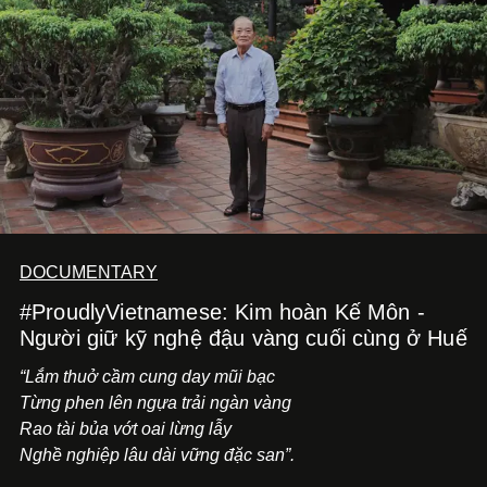
tiến về phía trước.
DOCUMENTARY
#ProudlyVietnamese: Kim hoàn Kế Môn -
Người giữ kỹ nghệ đậu vàng cuối cùng ở Huế
“Lắm thuở cầm cung day mũi bạc
Từng phen lên ngựa trải ngàn vàng
Rao tài bủa vớt oai lừng lẫy
Nghề nghiệp lâu dài vững đặc san”.