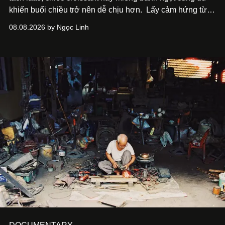
khiến buổi chiều trở nên dễ chịu hơn.
Lấy cảm hứng từ
cà phê, bánh nướng và các món tráng miệng, café nails
08.08.2026 by Ngọc Linh
sử dụng bảng màu nâu sữa, kem, trắng ngà cùng những
chi tiết đắp nổi để tái hiện không gian quen thuộc của
quán cà phê. Dưới đây là những mẫu nail được yêu thích
nhất của xu hướng này.