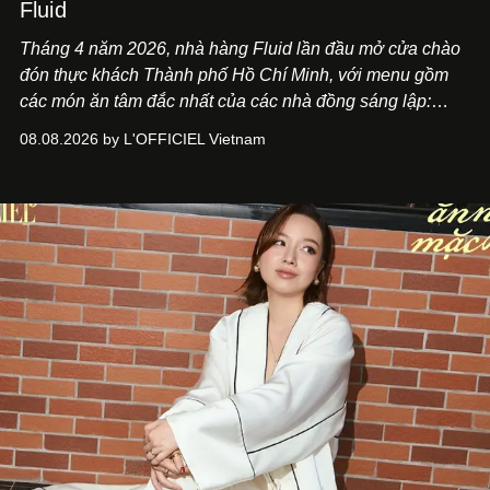
Fluid
Tháng 4 năm 2026, nhà hàng Fluid lần đầu mở cửa chào
đón thực khách Thành phố Hồ Chí Minh, với menu gồm
các món ăn tâm đắc nhất của các nhà đồng sáng lập:
Giám đốc sáng tạo Ben Phạm và chef Thạch Tạ. Những
08.08.2026 by L'OFFICIEL Vietnam
món ăn đa dạng từ Á đến Âu nhanh chóng được yêu thích
nhờ cảm giác ngon miệng, thoải mái và cả khả năng
mang đến niềm vui cho thực khách.