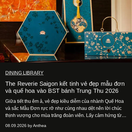
DINING LIBRARY
The Reverie Saigon kết tinh vẻ đẹp mẫu đơn
và quế hoa vào BST bánh Trung Thu 2026
Giữa tiết thu êm ả, vẻ đẹp kiều diễm của nhành Quế Hoa
và sắc Mẫu Đơn rực rỡ như cùng nhau dệt nên lời chúc
thịnh vượng cho mùa trăng đoàn viên. Lấy cảm hứng từ
khung cảnh giàu chất thơ ấy, The Reverie Saigon lưu giữ
08.09.2026 by Anthea
hương vị của những thức quà truyền thống vào bộ sưu