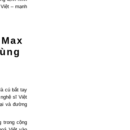
n Việt – mạnh
, Max
bùng
là cú bắt tay
 nghệ sĩ Việt
đại và đường
g trong cộng
hoá Việt vào