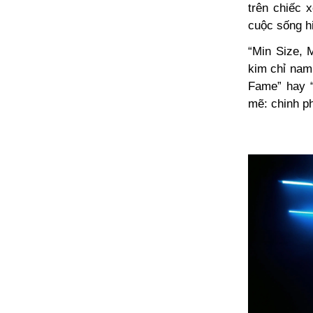
trên chiếc 
cuộc sống hi
“Min Size, M
kim chỉ nam
Fame” hay “
mẽ: chinh p