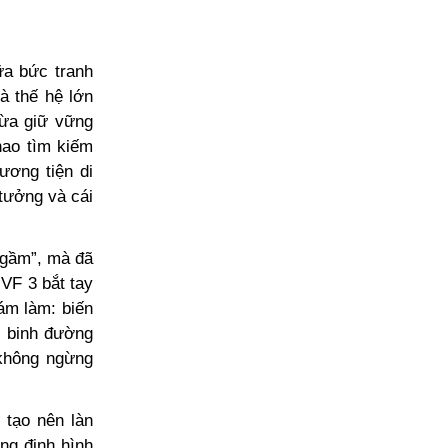
ữa bức tranh
à thế hệ lớn
vừa giữ vững
hao tìm kiếm
ương tiện di
 tưởng và cái
ngầm”, mà đã
 VF 3 bắt tay
ám làm: biến
n binh đường
 không ngừng
 tạo nên làn
ng định hình