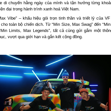
xe di chuyển hằng ngày của mình và tận hưởng từng kho
ện đại trong hành trình xanh hoá Việt Nam.
ax Vibe” – khẩu hiệu gói trọn tinh thần và triết lý của VF
 cho toàn bộ chiến dịch. Từ “Min Size, Max Swag” đến “Mi
Min Limits, Max Legends”, tất cả cùng gửi gắm một thô
hục, vượt qua giới hạn và gắn kết cộng đồng.