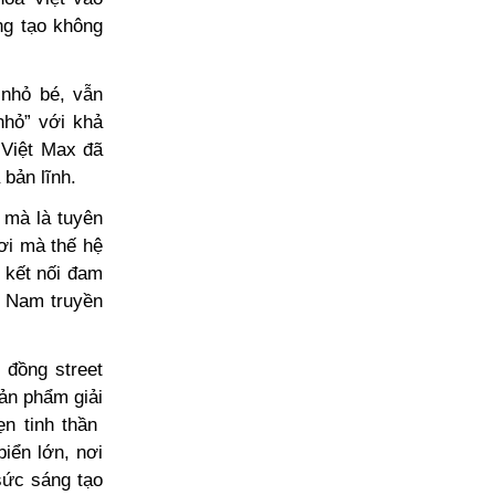
ng tạo không
 nhỏ bé, vẫn
nhỏ” với khả
 Việt Max đã
 bản lĩnh.
 mà là tuyên
nơi mà thế hệ
 kết nối đam
t Nam truyền
 đồng street
sản phẩm giải
ẹn tinh thần
iển lớn, nơi
sức sáng tạo