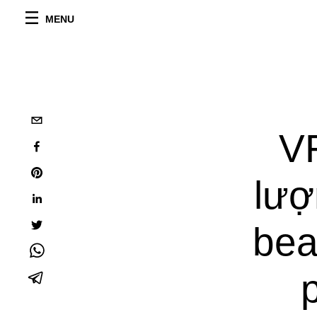
MENU
VF
lượ
bea