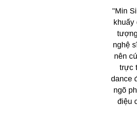
"Min Si
khuấy 
tượng
nghệ s
nên cú
trực 
dance đ
ngõ ph
điệu 