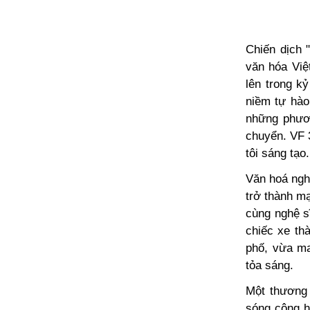
Chiến dịch 
văn hóa Việ
lên trong k
niềm tự hào
những phươn
chuyển. VF 3
tôi sáng tạo.
Văn hoá ngh
trở thành mạ
cùng nghệ s
chiếc xe th
phố, vừa ma
tỏa sáng.
Một thương 
sóng cộng h