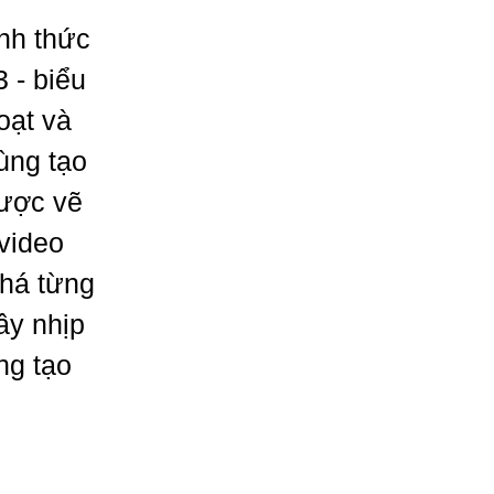
ính thức
 - biểu
oạt và
ùng tạo
được vẽ
 video
phá từng
ầy nhịp
ng tạo