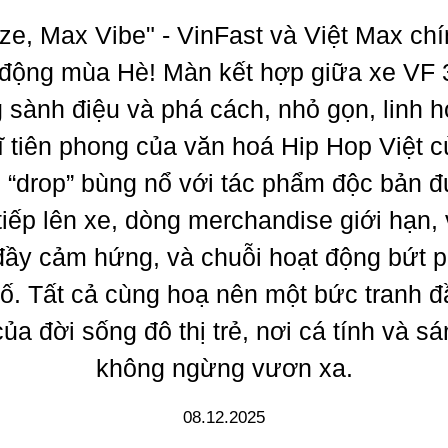
ze, Max Vibe" - VinFast và Việt Max ch
động mùa Hè! Màn kết hợp giữa xe VF 3
 sành điệu và phá cách, nhỏ gọn, linh h
ĩ tiên phong của văn hoá Hip Hop Việt c
 “drop” bùng nổ với tác phẩm độc bản 
tiếp lên xe, dòng merchandise giới hạn,
ầy cảm hứng, và chuỗi hoạt động bứt 
ố. Tất cả cùng hoạ nên một bức tranh đ
của đời sống đô thị trẻ, nơi cá tính và sá
không ngừng vươn xa.
08.12.2025