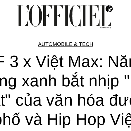
AUTOMOBILE & TECH
 3 x Việt Max: N
ng xanh bắt nhịp 
t" của văn hóa đ
phố và Hip Hop Việ