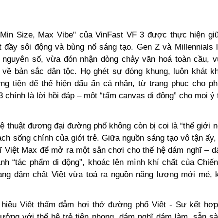
"Min Size, Max Vibe" của VinFast VF 3 được thực hiện gi
t đầy sôi động và bùng nổ sáng tạo. Gen Z và Millennials l
ỷ nguyên số, vừa đón nhận dòng chảy văn hoá toàn cầu, 
 về bản sắc dân tộc. Họ ghét sự đóng khung, luôn khát k
g tiện để thể hiện dấu ấn cá nhân, từ trang phục cho ph
 chính là lời hồi đáp – một “tấm canvas di động” cho mọi ý
ệ thuật đương đại đường phố không còn bị coi là “thế giới 
ch sống chính của giới trẻ. Giữa nguồn sáng tạo vô tận ấy,
ĩ Việt Max để mở ra một sân chơi cho thế hệ dám nghĩ – d
ành “tác phẩm di động”, khoác lên mình khí chất của Chiế
ng đậm chất Việt vừa toả ra nguồn năng lượng mới mẻ,
hiệu Việt thấm đẫm hơi thở đường phố Việt - Sự kết hợp
ưởng với thế hệ trẻ tiên phong, dám nghĩ dám làm, sẵn sà