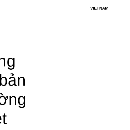
VIETNAM
ăng
"bản
ường
t