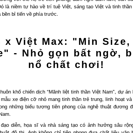
 là niềm tự hào về trí tuệ Việt, sáng tạo Việt và tinh thầ
 bền bỉ tiến về phía trước.
 x Việt Max: "Min Size
e" - Nhỏ gọn bất ngờ, 
nổ chất chơi!
uôn khổ chiến dịch “Mãnh liệt tinh thần Việt Nam”, dự án 
mẫu xe điện cỡ nhỏ mang tinh thần trẻ trung, linh hoạt và
ong những biểu tượng tiên phong của nghệ thuật đương 
 Nam.
 đạo diễn, họa sĩ và nhà sáng tạo có ảnh hưởng sâu rộn
huật đô thị. Anh không chỉ tiên phong đưa chất liệu văn 