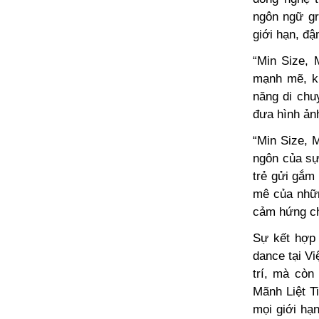
ngôn ngữ gr
giới hạn, đậ
“Min Size, 
mạnh mẽ, kh
năng di chu
đưa hình ảnh
“Min Size, 
ngôn của sự 
trẻ gửi gắm
mê của nhữn
cảm hứng cho
Sự kết hợp 
dance tại Vi
trí, mà còn
Mãnh Liệt T
mọi giới hạ