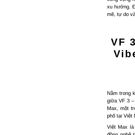
xu hướng. Đó
mẽ, tự do và
VF 3
Vib
Nằm trong kh
giữa VF 3 – 
Max, một tr
phố tại Việt
Việt Max là
đồng nghệ t