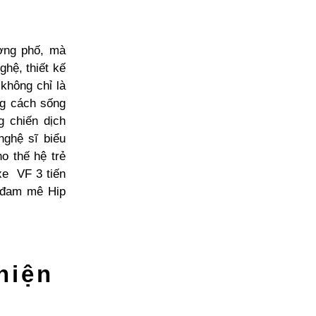
ường phố, mà
hệ, thiết kế
 không chỉ là
ng cách sống
g chiến dịch
nghệ sĩ biểu
o thế hệ trẻ
xe VF 3 tiến
, đam mê Hip
hiện