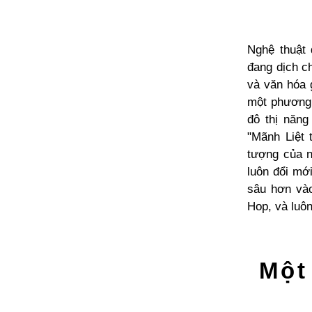
Nghệ thuật 
đang dịch c
và văn hóa g
một phương 
đô thị năng
"Mãnh Liệt 
tượng của n
luôn đổi mớ
sâu hơn vào
Hop, và luôn
Một