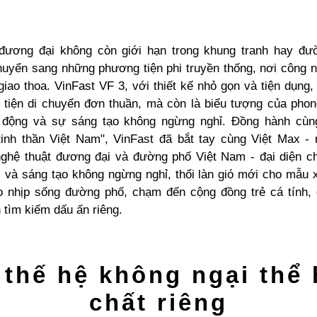
đương đại không còn giới hạn trong khung tranh hay đ
huyển sang những phương tiện phi truyền thống, nơi công ng
iao thoa. VinFast VF 3, với thiết kế nhỏ gọn và tiện dụng,
tiện di chuyển đơn thuần, mà còn là biểu tượng của pho
 động và sự sáng tạo không ngừng nghỉ. Đồng hành cùn
tinh thần Việt Nam", VinFast đã bắt tay cùng Việt Max - 
ghệ thuật đương đại và đường phố Việt Nam - đại diện ch
i và sáng tạo không ngừng nghỉ, thổi làn gió mới cho mẫu 
 nhịp sống đường phố, chạm đến cộng đồng trẻ cá tính
 tìm kiếm dấu ấn riêng.
 thế hệ không ngại
thể 
chất riêng