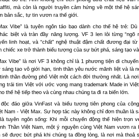
affiti, mà còn là người truyền cảm hứng về một thế hệ sá
m bản sắc, tự tin vươn ra thế giới.
Max Vibe” là tuyên ngôn táo bạo dành cho thế hệ trẻ: Dù
ác biệt và tràn đầy năng lượng. VF 3 len lỏi từng “ngõ 
yển linh hoạt, và “chất” nghệ thuật đậm chất đương đại từ
 chiếc xe trở thành biểu tượng của sự bứt phá, sáng tạo và
Max Vibe” là nơi VF 3 không chỉ là 1 phương tiện di chuyển
sáng tạo vô giới hạn, tinh thần yêu nước mãnh liệt và là 
 tinh thần đường phố Việt một cách đời thường nhất. Là nơi
g trái tim Việt với ước vọng mang trademark Made in Việ
 thế hệ tiếp theo và cùng nhau chúng ta đi ra biển lớn.
độc đáo giữa VinFast và biểu tượng tiên phong của cộng
ệt Nam - Việt Max. Sự hợp tác này không chỉ đơn thuần là 
 là tuyên ngôn sống: Khi mỗi chuyển động thể hiện trọn v
inh Thần Việt Nam, một ý nguyện cùng Việt Nam vươn ra b
n sẽ được bứt phá khi chúng ta đồng lòng, là nơi mà thoả 