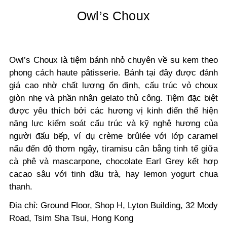
Owl’s Choux
Owl’s Choux là tiệm bánh nhỏ chuyên về su kem theo
phong cách haute pâtisserie. Bánh tại đây được đánh
giá cao nhờ chất lượng ổn định, cấu trúc vỏ choux
giòn nhẹ và phần nhân gelato thủ công. Tiệm đặc biệt
được yêu thích bởi các hương vị kinh điển thể hiện
năng lực kiểm soát cấu trúc và kỹ nghệ hương của
người đấu bếp, ví dụ crème brûlée với lớp caramel
nấu đến độ thơm ngậy, tiramisu cân bằng tinh tế giữa
cà phê và mascarpone, chocolate Earl Grey kết hợp
cacao sâu với tinh dầu trà, hay lemon yogurt chua
thanh.
Địa chỉ: Ground Floor, Shop H, Lyton Building, 32 Mody
Road, Tsim Sha Tsui, Hong Kong