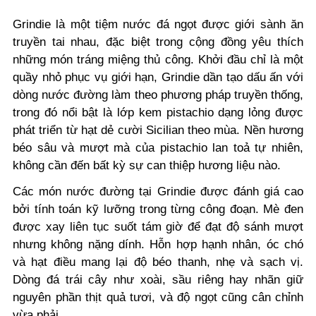
Grindie là một tiệm nước đá ngọt được giới sành ăn
truyền tai nhau, đặc biệt trong cộng đồng yêu thích
những món tráng miệng thủ công. Khởi đầu chỉ là một
quầy nhỏ phục vụ giới hạn, Grindie dần tạo dấu ấn với
dòng nước đường làm theo phương pháp truyền thống,
trong đó nổi bật là lớp kem pistachio dạng lỏng được
phát triển từ hạt dẻ cười Sicilian theo mùa. Nền hương
béo sâu và mượt mà của pistachio lan toả tự nhiên,
không cần đến bất kỳ sự can thiệp hương liệu nào.
Các món nước đường tại Grindie được đánh giá cao
bởi tính toán kỹ lưỡng trong từng công đoạn. Mè đen
được xay liên tục suốt tám giờ để đạt độ sánh mượt
nhưng không nặng dính. Hỗn hợp hạnh nhân, óc chó
và hạt điều mang lại độ béo thanh, nhẹ và sạch vị.
Dòng đá trái cây như xoài, sầu riêng hay nhãn giữ
nguyên phần thịt quả tươi, và độ ngọt cũng cân chỉnh
vừa phải.