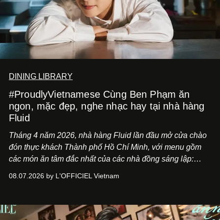
DINING LIBRARY
#ProudlyVietnamese Cùng Ben Phạm ăn
ngon, mặc đẹp, nghe nhạc hay tại nhà hàng
Fluid
Tháng 4 năm 2026, nhà hàng Fluid lần đầu mở cửa chào
đón thực khách Thành phố Hồ Chí Minh, với menu gồm
các món ăn tâm đắc nhất của các nhà đồng sáng lập:
Giám đốc sáng tạo Ben Phạm và chef Thạch Tạ. Những
08.07.2026 by L'OFFICIEL Vietnam
món ăn đa dạng từ Á đến Âu nhanh chóng được yêu thích
nhờ cảm giác ngon miệng, thoải mái và cả khả năng
mang đến niềm vui cho thực khách.