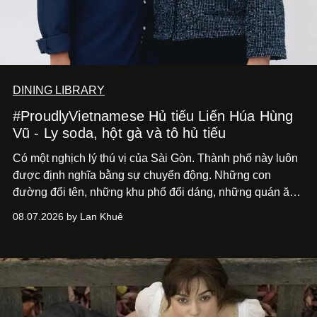
DINING LIBRARY
#ProudlyVietnamese Hủ tiếu Liến Húa Hùng
Vũ - Ly soda, hột gà và tô hủ tiếu
Có một nghịch lý thú vị của Sài Gòn. Thành phố này luôn
được định nghĩa bằng sự chuyển động. Những con
đường đổi tên, những khu phố đổi dáng, những quán ăn
mở ra rồi biến mất chỉ sau vài mùa mưa. Người ta luôn
08.07.2026 by Lan Khuê
nói về cái mới, về xu hướng tiếp theo, về những điều
đáng để trải nghiệm trước khi chúng trở nên lỗi thời.