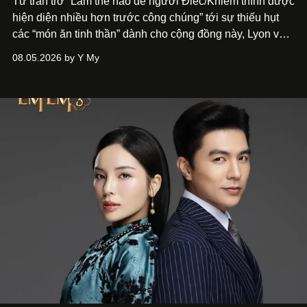
Từ trăn trở “Làm thế nào để người Điếc/Khiếm thính được
hiện diện nhiều hơn trước công chúng” tới
sự thiếu hụt
các “món ăn tinh thần” dành cho cộng đồng này, Lyon và
Phương đã quyết tâm biến ý tưởng công diễn một tác
08.05.2026 by Y My
phẩm múa đương đại thành hiện thực, mang tên Lắng
Nghe Điểm Chạm.