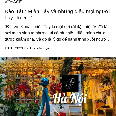
VOYAGE
Đào Tẩu: Miền Tây và những điều mọi người
hay “tưởng”
"Đối với Khoai, miền Tây là một nơi rất đặc biệt. Vì đó là
nơi mình sinh ra nhưng lại có rất nhiều điều mình chưa
được khám phá. Và đó là lý do để hành trình xuôi ngược
về miền Tây của Khoai bắt đầu, kể từ mùa nước nổi năm
10.04.2021 by Thảo Nguyên
2017".