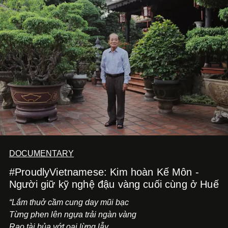
DOCUMENTARY
#ProudlyVietnamese: Kim hoàn Kế Môn -
Người giữ kỹ nghệ đậu vàng cuối cùng ở Huế
“Lắm thuở cầm cung day mũi bạc
Từng phen lên ngựa trải ngàn vàng
Rao tài bủa vớt oai lừng lẫy