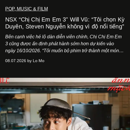
POP, MUSIC & FILM
NSX “Chị Chị Em Em 3" Will Vũ: “Tôi chọn Kỳ
Duyên, Steven Nguyễn không vì độ nổi tiếng”
Bên cạnh việc hé lộ dàn diễn viên chính,
Chị Chị Em Em
3
cũng được ấn định phát hành sớm hơn dự kiến vào
ngày 16/10/2026. “Tôi muốn bộ phim trở thành một món
quà, đồng thời thể hiện sự trân trọng và tôn vinh phụ nữ
08.07.2026 by Lo Mo
Việt Nam”, NSX Will Vũ cho biết.