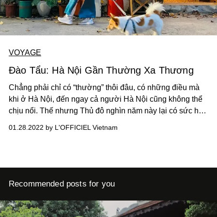
VOYAGE
Đào Tẩu: Hà Nội Gần Thường Xa Thương
Chẳng phải chỉ có “thường” thôi đâu, có những điều mà
khi ở Hà Nội, đến ngay cả người Hà Nội cũng không thể
chịu nổi. Thế nhưng Thủ đô nghìn năm này lại có sức hấp
dẫn lạ kỳ, để đến khi xa rồi, đó lại là những điều khiến ta
01.28.2022 by L'OFFICIEL Vietnam
quyến luyến nhất.
Recommended posts for you