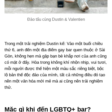
Đào tẩu cùng Dustin & Valentien
Trong một trải nghiệm Dustin kể: Vào một buổi chiều
thứ 6, anh đến một địa điểm gay bar quen thuộc ở Sài
Gòn, không hẹn mà gặp bạn bè khắp nơi của anh cũng
có mặt ở đấy. Hòa trong không khí nhộn nhịp, vui tươi,
mỗi người được thể hiện một màu sắc riêng biệt, bộc
lộ bản thể độc đáo của mình, tất cả những điều đó tạo
nên một văn hóa mới mẻ mà ai cũng nên trải nghiệm
thử.
Mặc gì khi đến LGBTQ+ bar?