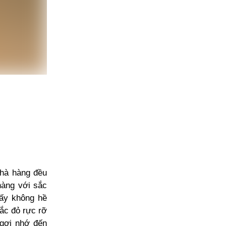
nhà hàng đều
hàng với sắc
 ấy không hề
ắc đỏ rực rỡ
 gợi nhớ đến