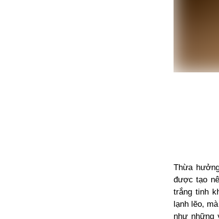
Thừa hưởng 
được tạo nê
trắng tinh 
lạnh lẽo, m
như những v