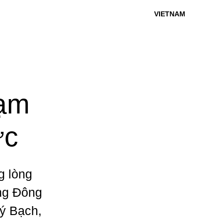
VIETNAM
hạm
ực
g lòng
ng Đông
Lý Bạch,