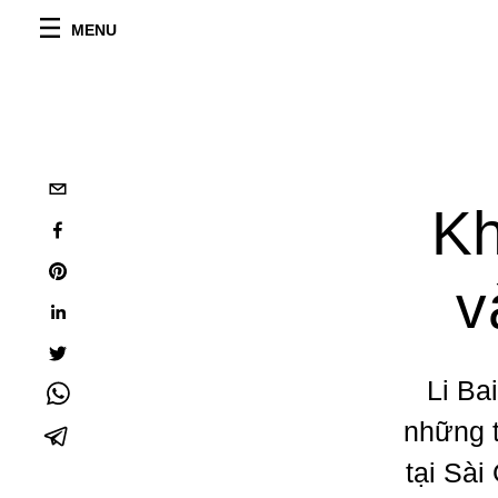
MENU
Kh
v
Li Ba
những 
tại Sài