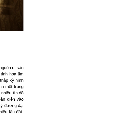
nguồn di sản
 tinh hoa ẩm
 thập kỷ hình
ành một trong
nhiều tín đồ
àn diện vào
mỹ đương đại
iệu lâu đời,