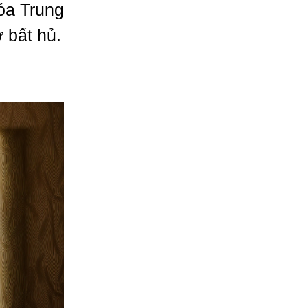
óa Trung
 bất hủ.