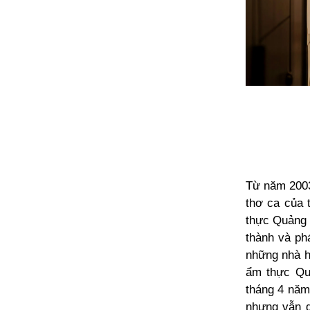
Từ năm 2003
thơ ca của 
thực Quảng Đ
thành và phá
những nhà h
ẩm thực Qu
tháng 4 năm
nhưng vẫn g