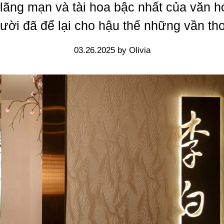
 lãng mạn và tài hoa bậc nhất của văn h
ười đã để lại cho hậu thế những vần thơ
03.26.2025 by Olivia