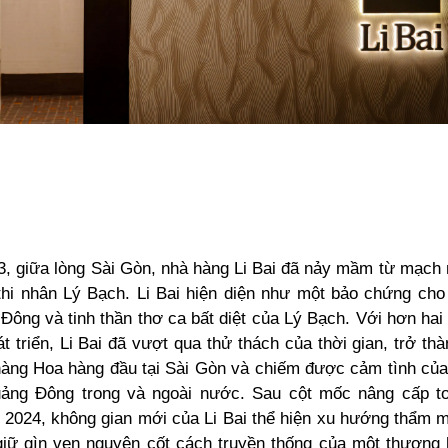
, giữa lòng Sài Gòn, nhà hàng Li Bai đã nảy mầm từ mạch 
thi nhân Lý Bạch. Li Bai hiện diện như một bảo chứng cho
ông và tinh thần thơ ca bất diệt của Lý Bạch. Với hơn hai
t triển, Li Bai đã vượt qua thử thách của thời gian, trở th
àng Hoa hàng đầu tại Sài Gòn và chiếm được cảm tình của 
ảng Đông trong và ngoài nước. Sau cột mốc nâng cấp to
 2024, không gian mới của Li Bai thể hiện xu hướng thẩm 
iữ gìn vẹn nguyên cốt cách truyền thống của một thương h