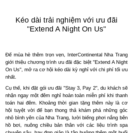
Kéo dài trải nghiệm với ưu đãi
"Extend A Night On Us"
Để mùa hè thêm trọn vẹn, InterContinental Nha Trang
giới thiệu chương trình ưu đãi đặc biệt "Extend A Night
On Us", mở ra cơ hội kéo dài kỳ nghỉ với chi phí tối ưu
nhất.
Cụ thể, khi đặt gói ưu đãi "Stay 3, Pay 2", du khách sẽ
nhận ngay một đêm nghỉ hoàn toàn miễn phí khi thanh
toán hai đêm. Khoảng thời gian tặng thêm này là cơ
hội tuyệt vời để bạn thong thả khám phá những góc
nhỏ bình yên của Nha Trang, lười biếng phơi nắng bên
hồ bơi, nuông chiều bản thân với các liệu trình spa
chuyên sâu, hay đơn giản là tận hưởng thêm một buổi