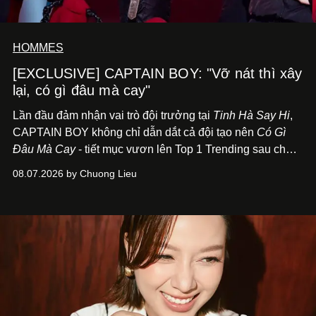
HOMMES
[EXCLUSIVE] CAPTAIN BOY: "Vỡ nát thì xây
lại, có gì đâu mà cay"
Lần đầu đảm nhận vai trò đội trưởng tại
Tinh Hà Say Hi
,
CAPTAIN BOY không chỉ dẫn dắt cả đội tạo nên
Có Gì
Đâu Mà Cay
- tiết mục vươn lên Top 1 Trending sau chưa
đầy 24 giờ đồng hồ - mà còn học cách buông bớt cái tôi
08.07.2026 by Chuong Lieu
để lắng nghe, kết nối và tin tưởng đồng đội. Với nam
nghệ sĩ, đó cũng là bước chuyển quan trọng trên hành
trình trở thành một producer thực thụ.