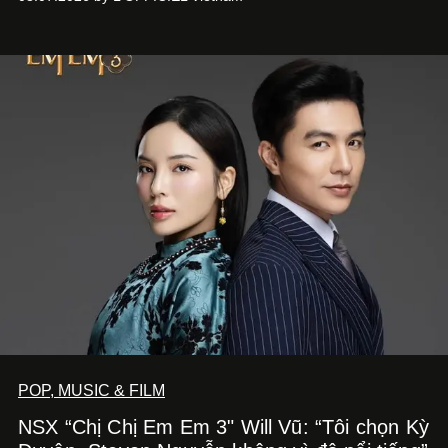
món ăn đa dạng từ Á đến Âu nhanh chóng được yêu thích
nhờ cảm giác ngon miệng, thoải mái và cả khả năng
mang đến niềm vui cho thực khách.
POP, MUSIC & FILM
NSX “Chị Chị Em Em 3" Will Vũ: “Tôi chọn Kỳ