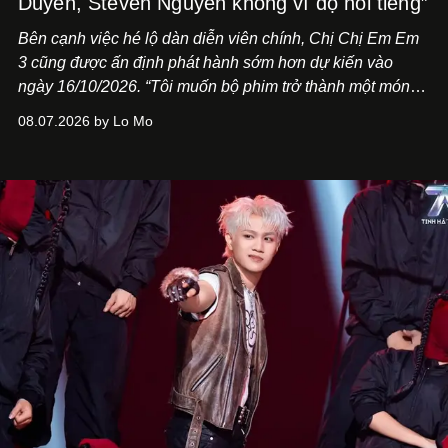
Duyên, Steven Nguyễn không vì độ nổi tiếng”
Bên cạnh việc hé lộ dàn diễn viên chính,
Chị Chị Em Em
3
cũng được ấn định phát hành sớm hơn dự kiến vào
ngày 16/10/2026. “Tôi muốn bộ phim trở thành một món
quà, đồng thời thể hiện sự trân trọng và tôn vinh phụ nữ
08.07.2026 by Lo Mo
Việt Nam”, NSX Will Vũ cho biết.