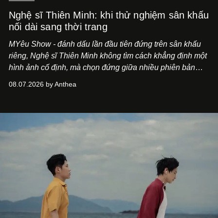
Nghệ sĩ Thiên Minh: khi thử nghiệm sân khấu
nối dài sang thời trang
MYêu Show - đánh dấu lần đầu tiên đứng trên sân khấu
riêng, Nghệ sĩ Thiên Minh không tìm cách khẳng định một
hình ảnh cố định, mà chọn đứng giữa nhiều phiên bản
của bản thân và tinh thần thử nghiệm ấy đã dẫn anh đến
08.07.2026 by Anthea
một bộ suit lụa - như một cách "take the risk" khác, ngoài
âm nhạc.