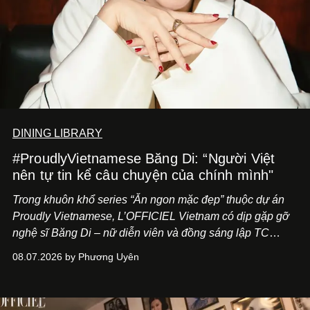
DINING LIBRARY
#ProudlyVietnamese Băng Di: “Người Việt
nên tự tin kể câu chuyện của chính mình"
Trong khuôn khổ series “Ăn ngon mặc đẹp” thuộc dự án
Proudly Vietnamese, L’OFFICIEL Vietnam có dịp gặp gỡ
nghệ sĩ Băng Di – nữ diễn viên và đồng sáng lập TC
ASIA, đơn vị đứng sau các thương hiệu BÀ BAR, MOTLY
08.07.2026 by Phương Uyên
Kitchen Bar và SALEM tại TP.HCM.