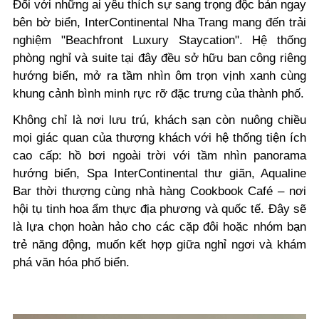
Đối với những ai yêu thích sự sang trọng độc bản ngay
bên bờ biển, InterContinental Nha Trang mang đến trải
nghiệm "Beachfront Luxury Staycation". Hệ thống
phòng nghỉ và suite tại đây đều sở hữu ban công riêng
hướng biển, mở ra tầm nhìn ôm trọn vịnh xanh cùng
khung cảnh bình minh rực rỡ đặc trưng của thành phố.
Không chỉ là nơi lưu trú, khách sạn còn nuông chiều
mọi giác quan của thượng khách với hệ thống tiện ích
cao cấp: hồ bơi ngoài trời với tầm nhìn panorama
hướng biển, Spa InterContinental thư giãn, Aqualine
Bar thời thượng cùng nhà hàng Cookbook Café – nơi
hội tụ tinh hoa ẩm thực địa phương và quốc tế. Đây sẽ
là lựa chọn hoàn hảo cho các cặp đôi hoặc nhóm bạn
trẻ năng động, muốn kết hợp giữa nghỉ ngơi và khám
phá văn hóa phố biển.