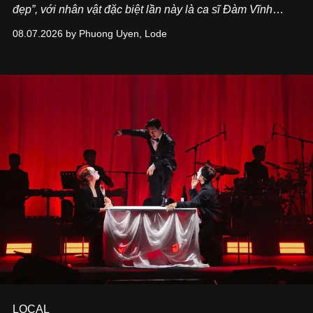
đẹp”, với nhân vật đặc biệt lần này là ca sĩ Đàm Vĩnh
Hưng. Đầu năm 2026, anh chính thức khai trương Tiệm
08.07.2026 by Phuong Uyen, Lode
Cà Phê Cà Pháo mang dấu ấn Indochine hoài niệm, thu
hút nhiều thực khách ghé thăm.
LOCAL