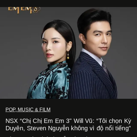
nhờ cảm giác ngon miệng, thoải mái và cả khả năng
mang đến niềm vui cho thực khách.
POP, MUSIC & FILM
NSX “Chị Chị Em Em 3" Will Vũ: “Tôi chọn Kỳ
Duyên, Steven Nguyễn không vì độ nổi tiếng”