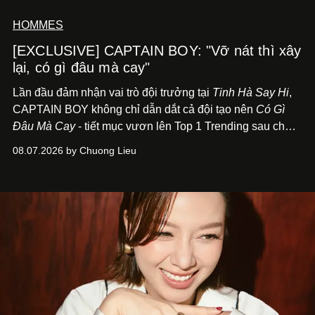
HOMMES
[EXCLUSIVE] CAPTAIN BOY: "Vỡ nát thì xây
lại, có gì đâu mà cay"
Lần đầu đảm nhận vai trò đội trưởng tại
Tinh Hà Say Hi
,
CAPTAIN BOY không chỉ dẫn dắt cả đội tạo nên
Có Gì
Đâu Mà Cay
- tiết mục vươn lên Top 1 Trending sau chưa
đầy 24 giờ đồng hồ - mà còn học cách buông bớt cái tôi
08.07.2026 by Chuong Lieu
để lắng nghe, kết nối và tin tưởng đồng đội. Với nam
nghệ sĩ, đó cũng là bước chuyển quan trọng trên hành
trình trở thành một producer thực thụ.