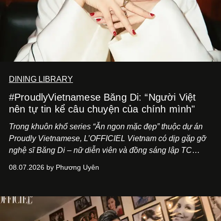
DINING LIBRARY
#ProudlyVietnamese Băng Di: “Người Việt
nên tự tin kể câu chuyện của chính mình"
Trong khuôn khổ series “Ăn ngon mặc đẹp” thuộc dự án
Proudly Vietnamese, L’OFFICIEL Vietnam có dịp gặp gỡ
nghệ sĩ Băng Di – nữ diễn viên và đồng sáng lập TC
ASIA, đơn vị đứng sau các thương hiệu BÀ BAR, MOTLY
08.07.2026 by Phương Uyên
Kitchen Bar và SALEM tại TP.HCM.