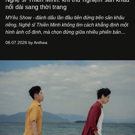
nối dài sang thời trang
MYêu Show - đánh dấu lần đầu tiên đứng trên sân khấu
riêng, Nghệ sĩ Thiên Minh không tìm cách khẳng định một
hình ảnh cố định, mà chọn đứng giữa nhiều phiên bản
của bản thân và tinh thần thử nghiệm ấy đã dẫn anh đến
08.07.2026 by Anthea
một bộ suit lụa - như một cách "take the risk" khác, ngoài
âm nhạc.