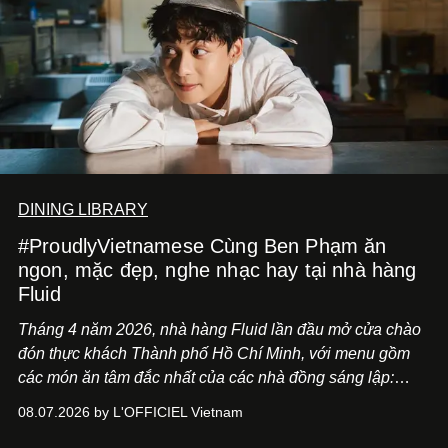
DINING LIBRARY
#ProudlyVietnamese Cùng Ben Phạm ăn
ngon, mặc đẹp, nghe nhạc hay tại nhà hàng
Fluid
Tháng 4 năm 2026, nhà hàng Fluid lần đầu mở cửa chào
đón thực khách Thành phố Hồ Chí Minh, với menu gồm
các món ăn tâm đắc nhất của các nhà đồng sáng lập:
Giám đốc sáng tạo Ben Phạm và chef Thạch Tạ. Những
08.07.2026 by L'OFFICIEL Vietnam
món ăn đa dạng từ Á đến Âu nhanh chóng được yêu thích