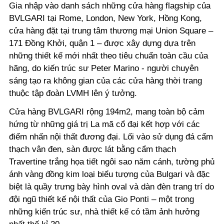
Gia nhập vào danh sách những cửa hàng flagship của
BVLGARI tại Rome, London, New York, Hồng Kong,
cửa hàng đặt tại trung tâm thương mại Union Square –
171 Đồng Khởi, quận 1 – được xây dựng dựa trên
những thiết kế mới nhất theo tiêu chuẩn toàn cầu của
hãng, do kiến trúc sư Peter Marino - người chuyên
sáng tạo ra không gian của các cửa hàng thời trang
thuộc tập đoàn LVMH lên ý tưởng.
Cửa hàng BVLGARI rộng 194m2, mang toàn bộ cảm
hứng từ những giá trị La mã cổ đại kết hợp với các
điểm nhấn nội thất đương đại. Lối vào sử dụng đá cẩm
thạch vân đen, sàn được lát bằng cẩm thạch
Travertine trắng họa tiết ngôi sao năm cánh, tường phủ
ánh vàng đồng kim loại biểu tượng của Bulgari và đặc
biệt là quầy trưng bày hình oval và dàn đèn trang trí do
đội ngũ thiết kế nội thất của Gio Ponti – một trong
những kiến trúc sư, nhà thiết kế có tầm ảnh hưởng