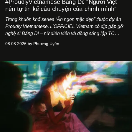
#ProudlyVietnamese Băng Di: “Người Việt
nên tự tin kể câu chuyện của chính mình"
Trong khuôn khổ series “Ăn ngon mặc đẹp” thuộc dự án
Proudly Vietnamese, L’OFFICIEL Vietnam có dịp gặp gỡ
nghệ sĩ Băng Di – nữ diễn viên và đồng sáng lập TC
ASIA, đơn vị đứng sau các thương hiệu BÀ BAR, MOTLY
08.08.2026 by Phương Uyên
Kitchen Bar và SALEM tại TP.HCM.