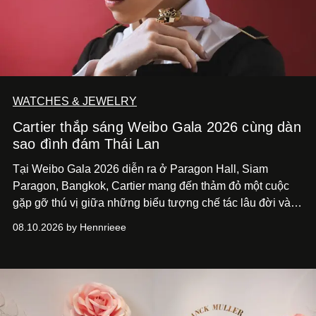
WATCHES & JEWELRY
Cartier thắp sáng Weibo Gala 2026 cùng dàn
sao đình đám Thái Lan
Tại Weibo Gala 2026 diễn ra ở Paragon Hall, Siam
Paragon, Bangkok, Cartier mang đến thảm đỏ một cuộc
gặp gỡ thú vị giữa những biểu tượng chế tác lâu đời và
thế hệ ngôi sao đang định hình văn hóa đại chúng Thái
08.10.2026 by Hennrieee
Lan. Sáu gương mặt gồm Tor Thanapob, Jeff Satur, PP
Krit, Lingling Kwong, Keng Harit và Tle Matimun lần lượt
xuất hiện trong những thiết kế Cartier, mỗi người lựa chọn
một ngôn ngữ riêng để diễn giải tinh thần của Maison.