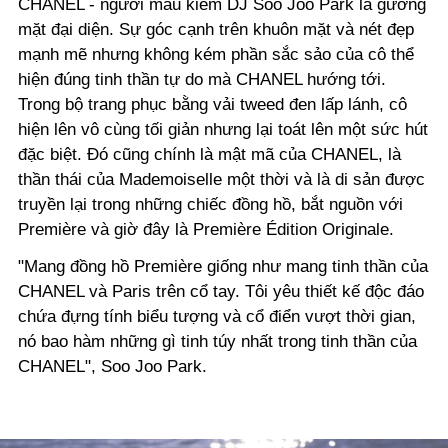
CHANEL - người mẫu kiêm DJ Soo Joo Park là gương
mặt đại diện. Sự góc cạnh trên khuôn mặt và nét đẹp
mạnh mẽ nhưng không kém phần sắc sảo của cô thể
hiện đúng tinh thần tự do mà CHANEL hướng tới.
Trong bộ trang phục bằng vải tweed đen lấp lánh, cô
hiện lên vô cùng tối giản nhưng lại toát lên một sức hút
đặc biệt. Đó cũng chính là mật mã của CHANEL, là
thần thái của Mademoiselle một thời và là di sản được
truyền lại trong những chiếc đồng hồ, bắt nguồn với
Première và giờ đây là Première Édition Originale.
"Mang đồng hồ Première giống như mang tinh thần của
CHANEL và Paris trên cổ tay. Tôi yêu thiết kế độc đáo
chứa đựng tính biểu tượng và cổ điển vượt thời gian,
nó bao hàm những gì tinh túy nhất trong tinh thần của
CHANEL", Soo Joo Park.