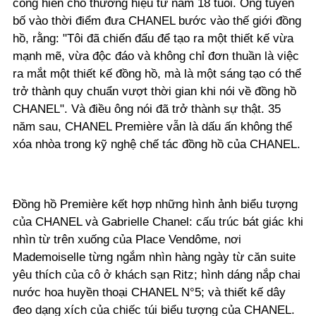
cống hiến cho thương hiệu từ năm 18 tuổi. Ông tuyên
bố vào thời điểm đưa CHANEL bước vào thế giới đồng
hồ, rằng: "Tôi đã chiến đấu để tạo ra một thiết kế vừa
mạnh mẽ, vừa độc đáo và không chỉ đơn thuần là việc
ra mắt một thiết kế đồng hồ, mà là một sáng tạo có thể
trở thành quy chuẩn vượt thời gian khi nói về đồng hồ
CHANEL". Và điều ông nói đã trở thành sự thật. 35
năm sau, CHANEL Première vẫn là dấu ấn không thể
xóa nhòa trong kỹ nghệ chế tác đồng hồ của CHANEL.
Đồng hồ Première kết hợp những hình ảnh biểu tượng
của CHANEL và Gabrielle Chanel: cấu trúc bát giác khi
nhìn từ trên xuống của Place Vendôme, nơi
Mademoiselle từng ngắm nhìn hàng ngày từ căn suite
yêu thích của cô ở khách sạn Ritz; hình dáng nắp chai
nước hoa huyền thoại CHANEL N°5; và thiết kế dây
đeo dạng xích của chiếc túi biểu tượng của CHANEL.