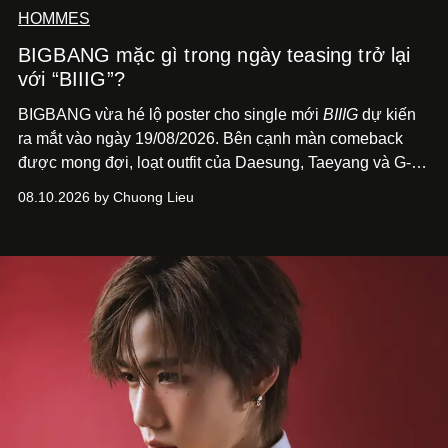
HOMMES
BIGBANG mặc gì trong ngày teasing trở lại
với “BIIIG”?
BIGBANG vừa hé lộ poster cho single mới
BIIIG
dự kiến
ra mắt vào ngày 19/08/2026. Bên cạnh màn comeback
được mong đợi, loạt outfit của Daesung, Taeyang và G-
Dragon trên poster cũng nhanh chóng trở thành điểm
08.10.2026 by Chuong Lieu
đáng chú ý với giới mộ điệu.