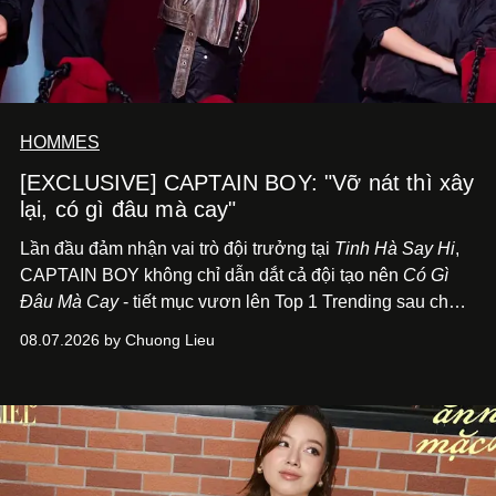
HOMMES
[EXCLUSIVE] CAPTAIN BOY: "Vỡ nát thì xây
lại, có gì đâu mà cay"
Lần đầu đảm nhận vai trò đội trưởng tại
Tinh Hà Say Hi
,
CAPTAIN BOY không chỉ dẫn dắt cả đội tạo nên
Có Gì
Đâu Mà Cay
- tiết mục vươn lên Top 1 Trending sau chưa
đầy 24 giờ đồng hồ - mà còn học cách buông bớt cái tôi
08.07.2026 by Chuong Lieu
để lắng nghe, kết nối và tin tưởng đồng đội. Với nam
nghệ sĩ, đó cũng là bước chuyển quan trọng trên hành
trình trở thành một producer thực thụ.