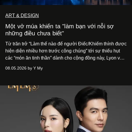
ART & DESIGN
Một vở múa khiến ta "làm bạn với nỗi sợ
những điều chưa biết"
Từ trăn trở “Làm thế nào để người Điếc/Khiếm thính được
hiện diện nhiều hơn trước công chúng” tới
sự thiếu hụt
các “món ăn tinh thần” dành cho cộng đồng này, Lyon và
Phương đã quyết tâm biến ý tưởng công diễn một tác
08.05.2026 by Y My
phẩm múa đương đại thành hiện thực, mang tên Lắng
Nghe Điểm Chạm.