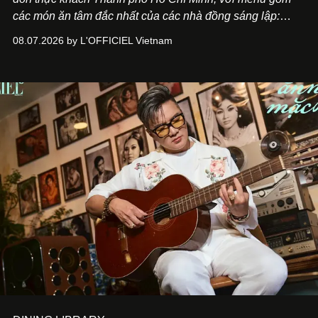
các món ăn tâm đắc nhất của các nhà đồng sáng lập:
Giám đốc sáng tạo Ben Phạm và chef Thạch Tạ. Những
08.07.2026 by L'OFFICIEL Vietnam
món ăn đa dạng từ Á đến Âu nhanh chóng được yêu thích
nhờ cảm giác ngon miệng, thoải mái và cả khả năng
mang đến niềm vui cho thực khách.