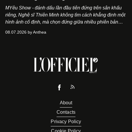
MYêu Show - đánh dấu lần đầu tiên đứng trên sân khấu
riêng, Nghệ sĩ Thiên Minh không tìm cách khẳng định một
hình ảnh cố định, mà chọn đứng giữa nhiều phiên bản
của bản thân và tinh thần thử nghiệm ấy đã dẫn anh đến
08.07.2026 by Anthea
một bộ suit lụa - như một cách "take the risk" khác, ngoài
âm nhạc.
About
Contacts
Privacy Policy
Cookie Policy