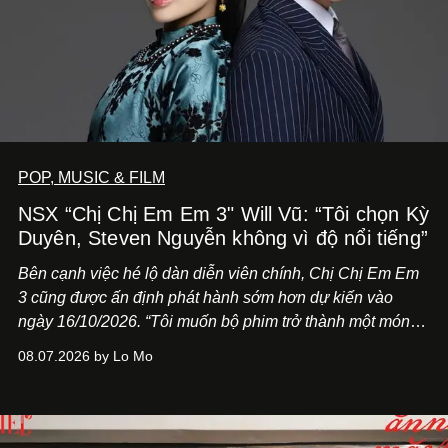
POP, MUSIC & FILM
NSX “Chị Chị Em Em 3" Will Vũ: “Tôi chọn Kỳ
Duyên, Steven Nguyễn không vì độ nổi tiếng”
Bên cạnh việc hé lộ dàn diễn viên chính,
Chị Chị Em Em
3
cũng được ấn định phát hành sớm hơn dự kiến vào
ngày 16/10/2026. “Tôi muốn bộ phim trở thành một món
quà, đồng thời thể hiện sự trân trọng và tôn vinh phụ nữ
08.07.2026 by Lo Mo
Việt Nam”, NSX Will Vũ cho biết.