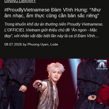
DINING LIBRARY
#ProudlyVietnamese Đàm Vĩnh Hưng: “Như
âm nhạc, ẩm thực cũng cần bản sắc riêng”
Trong khuôn khổ dự án thường niên Proudly Vietnamese,
L’OFFICIEL Vietnam giới thiệu chủ đề “Ăn ngon - Mặc
đẹp”, với nhân vật đặc biệt lần này là ca sĩ Đàm Vĩnh
Hưng. Đầu năm 2026, anh chính thức khai trương Tiệm
08.07.2026 by Phuong Uyen, Lode
Cà Phê Cà Pháo mang dấu ấn Indochine hoài niệm, thu
hút nhiều thực khách ghé thăm.