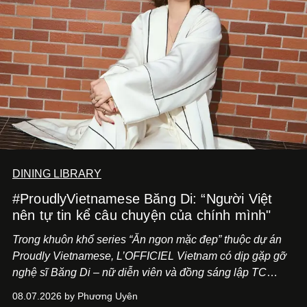
DINING LIBRARY
#ProudlyVietnamese Băng Di: “Người Việt
nên tự tin kể câu chuyện của chính mình"
Trong khuôn khổ series “Ăn ngon mặc đẹp” thuộc dự án
Proudly Vietnamese, L’OFFICIEL Vietnam có dịp gặp gỡ
nghệ sĩ Băng Di – nữ diễn viên và đồng sáng lập TC
ASIA, đơn vị đứng sau các thương hiệu BÀ BAR, MOTLY
08.07.2026 by Phương Uyên
Kitchen Bar và SALEM tại TP.HCM.