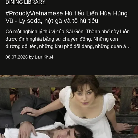
DINING LIBRARY
#ProudlyVietnamese Hủ tiếu Liến Húa Hùng
Vũ - Ly soda, hột gà và tô hủ tiếu
Có một nghịch lý thú vị của Sài Gòn. Thành phố này luôn
được định nghĩa bằng sự chuyển động. Những con
đường đổi tên, những khu phố đổi dáng, những quán ăn
mở ra rồi biến mất chỉ sau vài mùa mưa. Người ta luôn
08.07.2026 by Lan Khuê
nói về cái mới, về xu hướng tiếp theo, về những điều
đáng để trải nghiệm trước khi chúng trở nên lỗi thời.