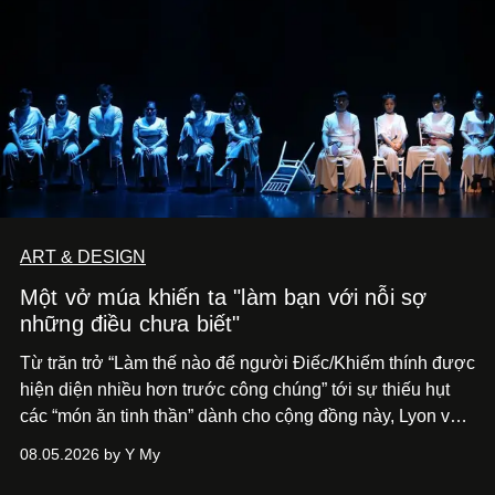
ART & DESIGN
Một vở múa khiến ta "làm bạn với nỗi sợ
những điều chưa biết"
Từ trăn trở “Làm thế nào để người Điếc/Khiếm thính được
hiện diện nhiều hơn trước công chúng” tới
sự thiếu hụt
các “món ăn tinh thần” dành cho cộng đồng này, Lyon và
Phương đã quyết tâm biến ý tưởng công diễn một tác
08.05.2026 by Y My
phẩm múa đương đại thành hiện thực, mang tên Lắng