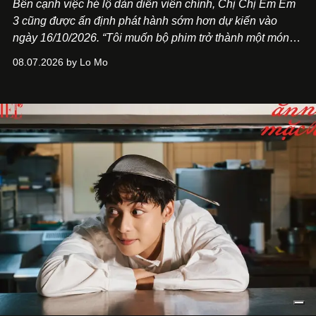
Bên cạnh việc hé lộ dàn diễn viên chính,
Chị Chị Em Em
3
cũng được ấn định phát hành sớm hơn dự kiến vào
ngày 16/10/2026. “Tôi muốn bộ phim trở thành một món
quà, đồng thời thể hiện sự trân trọng và tôn vinh phụ nữ
08.07.2026 by Lo Mo
Việt Nam”, NSX Will Vũ cho biết.