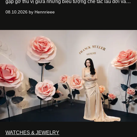
gặp gỡ thú vị giữa những biểu tượng chế tác lâu đời và
thế hệ ngôi sao đang định hình văn hóa đại chúng Thái
08.10.2026 by Hennrieee
Lan. Sáu gương mặt gồm Tor Thanapob, Jeff Satur, PP
Krit, Lingling Kwong, Keng Harit và Tle Matimun lần lượt
xuất hiện trong những thiết kế Cartier, mỗi người lựa chọn
một ngôn ngữ riêng để diễn giải tinh thần của Maison.
WATCHES & JEWELRY