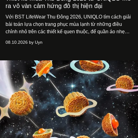
ra vô vàn cảm hứng đô thị hiện đại
Với BST LifeWear Thu Đông 2026, UNIQLO tìm cách giải
bài toán lựa chọn trang phục mùa lạnh từ những điều
chỉnh nhỏ trên các thiết kế quen thuộc, để quần áo nhẹ
nhàng hơn khi đồng hành cùng nhịp sống hằng ngày, từ
08.10.2026 by Uyn
đó, cảm giác tận hưởng mùa mới cũng thư thái hơn, trọn
vẹn hơn.