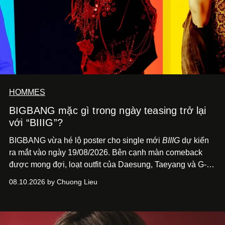
HOMMES
BIGBANG mặc gì trong ngày teasing trở lại
với “BIIIG”?
BIGBANG vừa hé lộ poster cho single mới
BIIIG
dự kiến
ra mắt vào ngày 19/08/2026. Bên cạnh màn comeback
được mong đợi, loạt outfit của Daesung, Taeyang và G-
Dragon trên poster cũng nhanh chóng trở thành điểm
08.10.2026 by Chuong Lieu
đáng chú ý với giới mộ điệu.