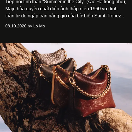
Tiếp nối tinh thần “Summer in the City” (sắc Hạ trong phố),
Maje hòa quyện chất điện ảnh thập niên 1960 với tinh
thần tự do ngập tràn nắng gió của bờ biển Saint-Tropez,
tạo nét cân bằng giữa vẻ quyến rũ nổi bật và nét thư thái
08.10.2026 by Lo Mo
tự nhiên.