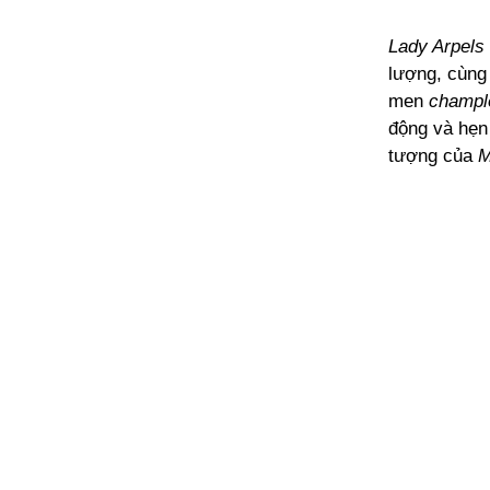
Lady Arpels
lượng, cùng
men
champ
động và hẹn 
tượng của
M