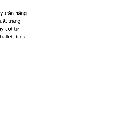
y tràn năng
uật tráng
y cót tự
allet, biểu