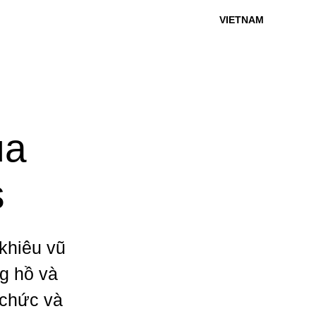
VIETNAM
ủa
s
 khiêu vũ
g hồ và
 chức và