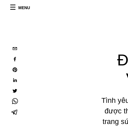
MENU
Đ
Tình yêu
được t
trang s