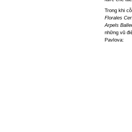
Trong khi c
Florales Cer
Arpels Ball
những vũ điệ
Pavlova: