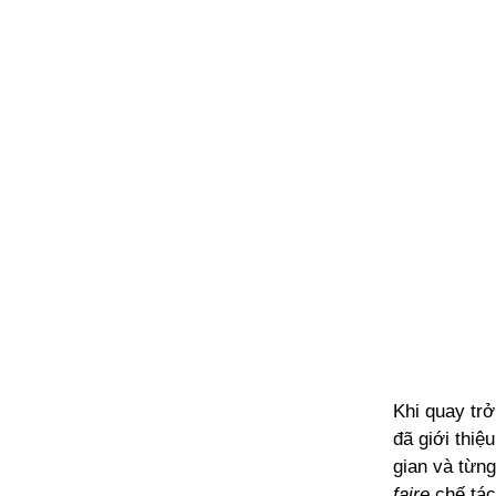
Khi quay trở
đã giới thiệ
gian và từn
faire
chế tác