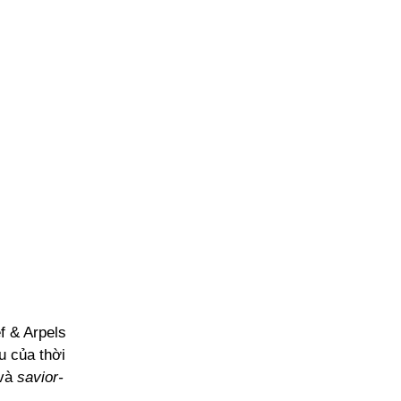
f & Arpels
u của thời
 và
savior-