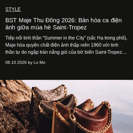
STYLE
BST Maje Thu Đông 2026: Bản hòa ca điện
ảnh giữa mùa hè Saint-Tropez
Tiếp nối tinh thần “Summer in the City” (sắc Hạ trong phố),
Maje hòa quyện chất điện ảnh thập niên 1960 với tinh
thần tự do ngập tràn nắng gió của bờ biển Saint-Tropez,
tạo nét cân bằng giữa vẻ quyến rũ nổi bật và nét thư thái
08.10.2026 by Lo Mo
tự nhiên.