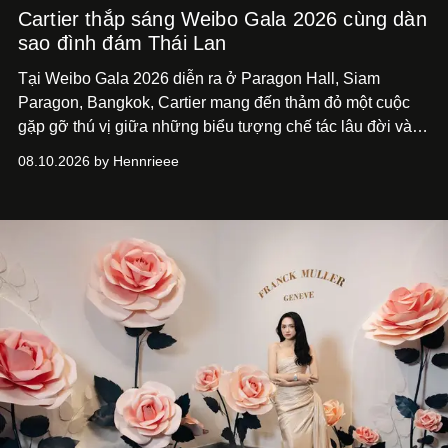
Cartier thắp sáng Weibo Gala 2026 cùng dàn
sao đình đám Thái Lan
Tại Weibo Gala 2026 diễn ra ở Paragon Hall, Siam
Paragon, Bangkok, Cartier mang đến thảm đỏ một cuộc
gặp gỡ thú vị giữa những biểu tượng chế tác lâu đời và
thế hệ ngôi sao đang định hình văn hóa đại chúng Thái
08.10.2026 by Hennrieee
Lan. Sáu gương mặt gồm Tor Thanapob, Jeff Satur, PP
Krit, Lingling Kwong, Keng Harit và Tle Matimun lần lượt
xuất hiện trong những thiết kế Cartier, mỗi người lựa chọn
một ngôn ngữ riêng để diễn giải tinh thần của Maison.