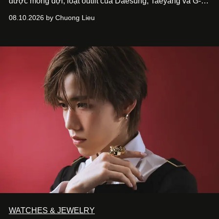
được mong đợi, loạt outfit của Daesung, Taeyang và G-
Dragon trên poster cũng nhanh chóng trở thành điểm
08.10.2026 by Chuong Lieu
đáng chú ý với giới mộ điệu.
WATCHES & JEWELRY