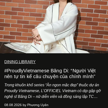
DINING LIBRARY
#ProudlyVietnamese Băng Di: “Người Việt
nên tự tin kể câu chuyện của chính mình"
Trong khuôn khổ series “Ăn ngon mặc đẹp” thuộc dự án
Proudly Vietnamese, L’OFFICIEL Vietnam có dịp gặp gỡ
nghệ sĩ Băng Di – nữ diễn viên và đồng sáng lập TC
ASIA, đơn vị đứng sau các thương hiệu BÀ BAR, MOTLY
08.08.2026 by Phương Uyên