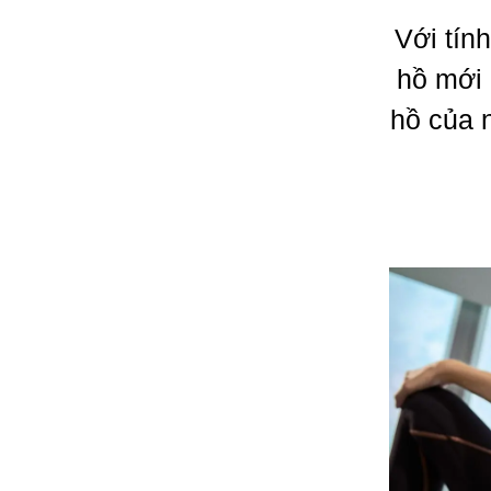
Với tín
hồ mới 
hồ của 