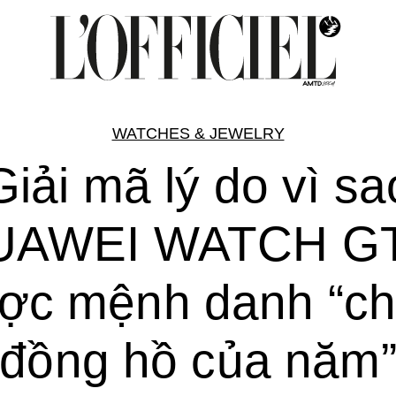
WATCHES & JEWELRY
Giải mã lý do vì sa
UAWEI WATCH GT
ợc mệnh danh “ch
đồng hồ của năm