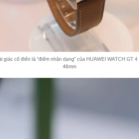
bát giác cổ điển là “điểm nhận dạng” của HUAWEI WATCH GT 4 
46mm