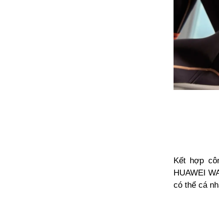
Kết hợp côn
HUAWEI WATC
có thể cá nh