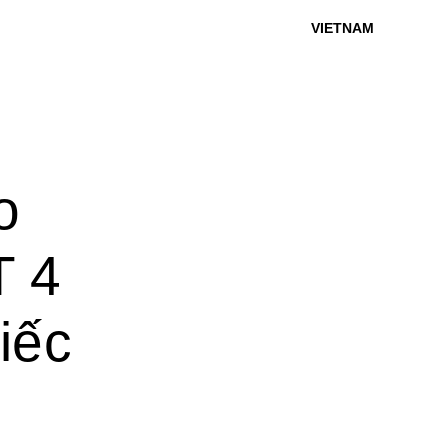
VIETNAM
o
 4
iếc
”