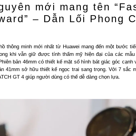
guyên mới mang tên “Fa
ward” – Dẫn Lối Phong 
hồ thông minh mới nhất từ Huawei mang đến một bước tiế
trong khi vẫn giữ được tính thẩm mỹ hiện đại của các mẫ
 Phiên bản 46mm có thiết kế mặt số hình bát giác góc cạnh
ản 41mm sở hữu thiết kế ngọc trai sang trọng. Với 7 sắc m
H GT 4 giúp người dùng có thể dễ dàng chọn lựa.