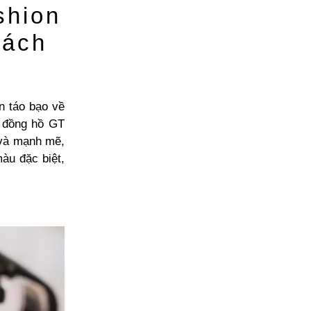
shion
Cách
n táo bạo về
u đồng hồ GT
 và mạnh mẽ,
àu đặc biệt,