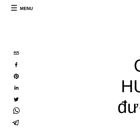
MENU
H
đư