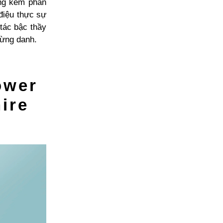
ông kém phần
 điệu thực sự
 tác bậc thầy
 lừng danh.
ower
ire