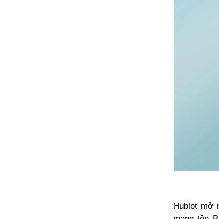
Hublot mở 
mang tên B