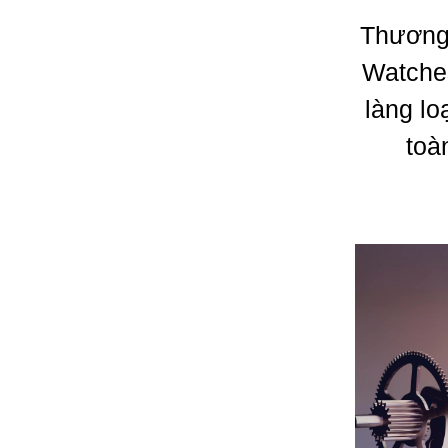
Thương 
Watches
làng l
toà