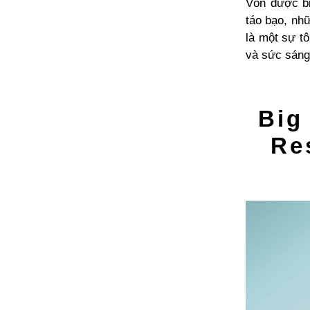
Vốn được bi
táo bạo, nhữ
là một sự tô
và sức sáng 
Big
Re