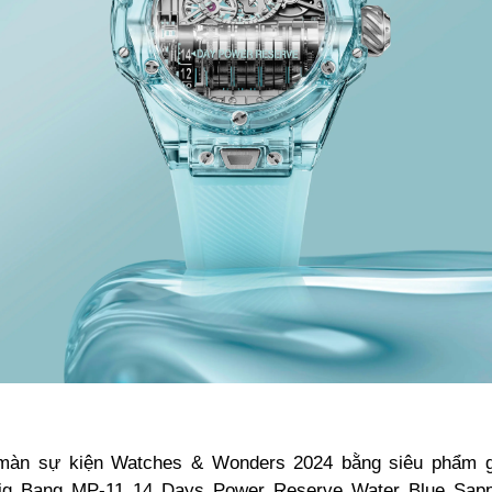
màn sự kiện Watches & Wonders 2024 bằng siêu phẩm g
ig Bang MP-11 14 Days Power Reserve Water Blue Sapph