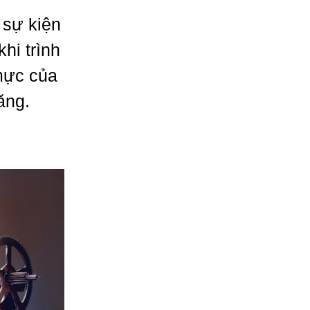
 sự kiện
hi trình
mực của
ăng.