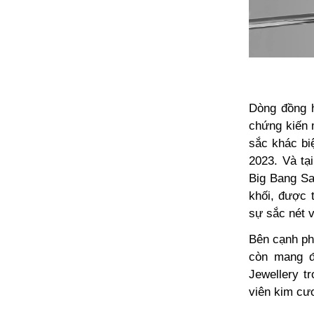
Dòng đồng h
chứng kiến 
sắc khác bi
2023. Và tạ
Big Bang Sa
khối, được 
sự sắc nét v
Bên cạnh phi
còn mang đ
Jewellery t
viên kim cư