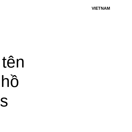
VIETNAM
 tên
 hồ
s