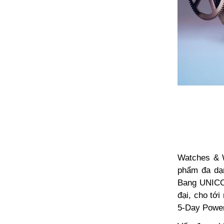
Watches & W
phẩm đa dạn
Bang UNICO 
đại, cho tớ
5-Day Power