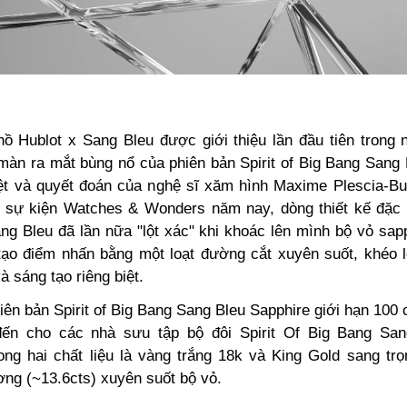
ồ Hublot x Sang Bleu được giới thiệu lần đầu tiên trong
màn ra mắt bùng nổ của phiên bản Spirit of Big Bang Sang 
ệt và quyết đoán của nghệ sĩ xăm hình Maxime Plescia-B
i sự kiện Watches & Wonders năm nay, dòng thiết kế đặc bi
ng Bleu đã lần nữa "lột xác" khi khoác lên mình bộ vỏ sap
tạo điểm nhấn bằng một loạt đường cắt xuyên suốt, khéo 
à sáng tạo riêng biệt.
ên bản Spirit of Big Bang Sang Bleu Sapphire giới hạn 100 
ến cho các nhà sưu tập bộ đôi Spirit Of Big Bang San
rong hai chất liệu là vàng trắng 18k và King Gold sang trọ
ơng (~13.6cts) xuyên suốt bộ vỏ.