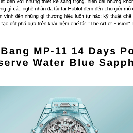
ết đến với những thiết kế sang trọng, hiện đại nhưng kh
ng gì các nghệ nhân đa tài tại Hublot đem đến cho giới mộ
n vinh đến những gì thương hiệu luôn tự hào: kỹ thuật chế
tạo đột phá dựa trên khái niệm chế tác "The Art of Fusion"
 Bang MP-11 14 Days P
serve Water Blue Sapph