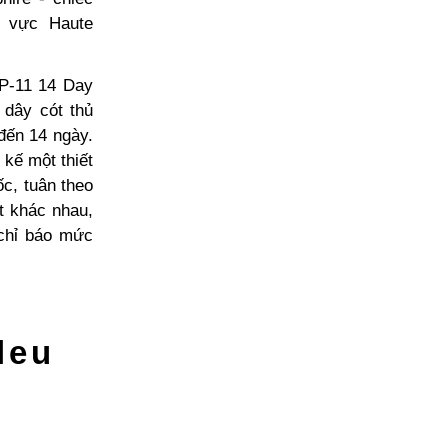
h vực Haute
MP-11 14 Day
 dây cót thủ
đến 14 ngày.
kế một thiết
ốc, tuân theo
t khác nhau,
 chỉ báo mức
leu