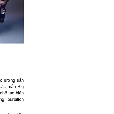
số lượng sản
 các mẫu Big
chế tác hiện
g Tourbillon