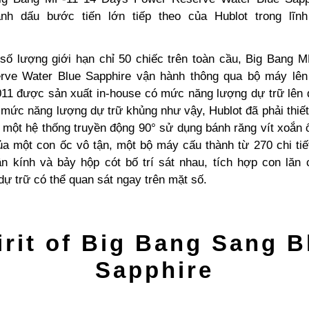
nh dấu bước tiến lớn tiếp theo của Hublot trong lĩn
số lượng giới hạn chỉ 50 chiếc trên toàn cầu, Big Bang 
ve Water Blue Sapphire vận hành thông qua bộ máy lên
1 được sản xuất in-house có mức năng lượng dự trữ lên 
mức năng lượng dự trữ khủng như vậy, Hublot đã phải thiết 
: một hệ thống truyền động 90° sử dụng bánh răng vít xoắn 
ủa một con ốc vô tận, một bộ máy cấu thành từ 270 chi tiế
n kính và bảy hộp cót bố trí sát nhau, tích hợp con lăn
ự trữ có thể quan sát ngay trên mặt số.
irit of Big Bang Sang B
Sapphire