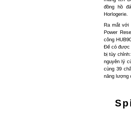
đồng hồ đá
Horlogerie.
Ra mắt với 
Power Reser
công HUB901
Để có được 
bị tùy chỉnh
nguyên lý c
cùng 39 châ
năng lượng d
Sp