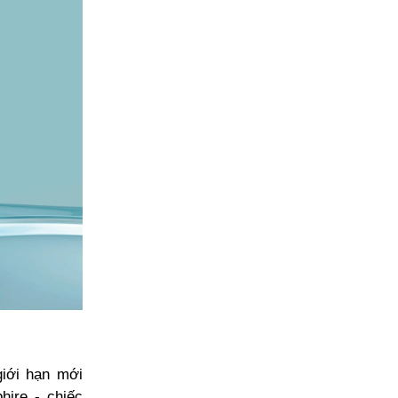
iới hạn mới
ire - chiếc