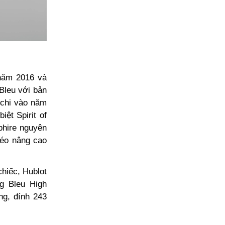
 năm 2016 và
Bleu với bản
uchi vào năm
ệt Spirit of
phire nguyên
léo nâng cao
chiếc, Hublot
g Bleu High
ng, đính 243