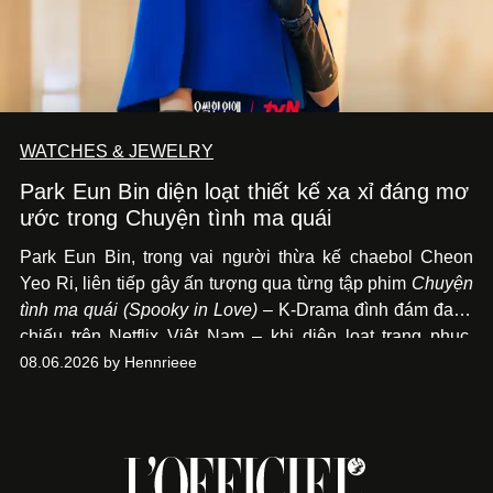
WATCHES & JEWELRY
Park Eun Bin diện loạt thiết kế xa xỉ đáng mơ
ước trong Chuyện tình ma quái
Park Eun Bin, trong vai người thừa kế chaebol Cheon
Yeo Ri, liên tiếp gây ấn tượng qua từng tập phim
Chuyện
tình ma quái (Spooky in Love)
– K-Drama đình đám đang
chiếu trên Netflix Việt Nam – khi diện loạt trang phục,
đồng hồ & trang sức xa xỉ tương xứng với địa vị trên màn
08.06.2026 by Hennrieee
ảnh nhỏ: từ Hermès, LOEWE cho đến Jaeger-LeCoultre,
Chaumet, Chopard…