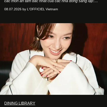
các món ăn tâm đắc nhất của các nhà đồng sáng lập:
Giám đốc sáng tạo Ben Phạm và chef Thạch Tạ. Những
08.07.2026 by L'OFFICIEL Vietnam
món ăn đa dạng từ Á đến Âu nhanh chóng được yêu thích
nhờ cảm giác ngon miệng, thoải mái và cả khả năng
mang đến niềm vui cho thực khách.
DINING LIBRARY