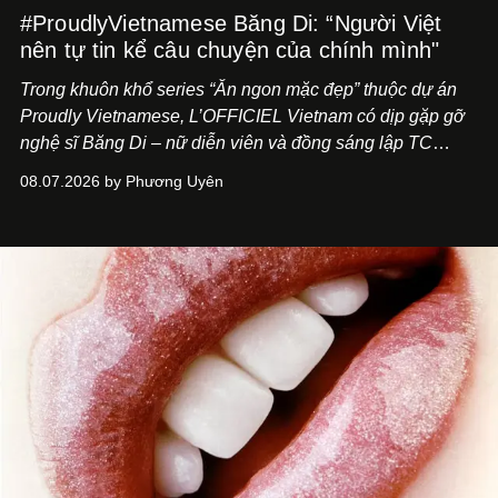
#ProudlyVietnamese Băng Di: “Người Việt
nên tự tin kể câu chuyện của chính mình"
Trong khuôn khổ series “Ăn ngon mặc đẹp” thuộc dự án
Proudly Vietnamese, L’OFFICIEL Vietnam có dịp gặp gỡ
nghệ sĩ Băng Di – nữ diễn viên và đồng sáng lập TC
ASIA, đơn vị đứng sau các thương hiệu BÀ BAR, MOTLY
08.07.2026 by Phương Uyên
Kitchen Bar và SALEM tại TP.HCM.