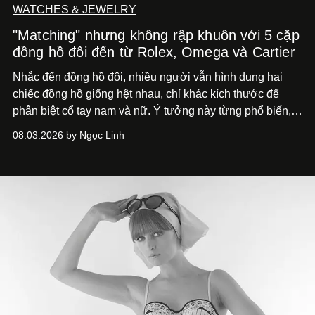
WATCHES & JEWELRY
"Matching" nhưng không rập khuôn với 5 cặp
đồng hồ đôi đến từ Rolex, Omega và Cartier
Nhắc đến đồng hồ đôi, nhiều người vẫn hình dung hai
chiếc đồng hồ giống hệt nhau, chỉ khác kích thước để
phân biệt cổ tay nam và nữ. Ý tưởng này từng phổ biến,
song cũng vô tình khiến khái niệm đồng hồ đôi trở nên
08.03.2026 by Ngọc Linh
khá rập khuôn. Nói lời tạm biết hai phiên bản nam nữ
giống nhau y đúc, các nhà chế tác hiện này không còn
mải miết tìm kiếm sự đồng nhất tuyệt đối. Họ để những
đường nét, tỷ lệ và bảng màu nối liền hai thiết kế, dù mỗi
phiên bản vẫn mang linh hồn riêng.