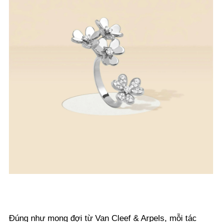
Đúng như mong đợi từ Van Cleef & Arpels, mỗi tác