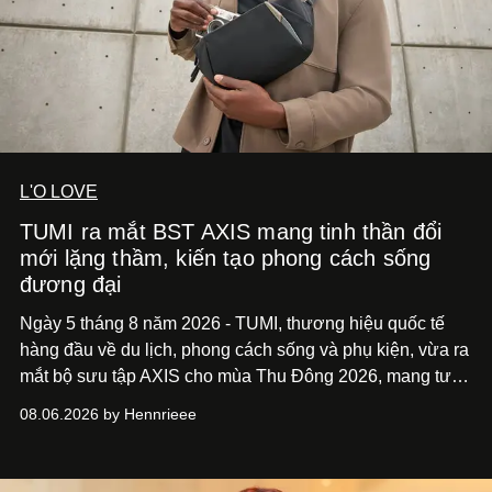
L'O LOVE
TUMI ra mắt BST AXIS mang tinh thần đổi
mới lặng thầm, kiến tạo phong cách sống
đương đại
Ngày 5 tháng 8 năm 2026 - TUMI, thương hiệu quốc tế
hàng đầu về du lịch, phong cách sống và phụ kiện, vừa ra
mắt bộ sưu tập AXIS cho mùa Thu Đông 2026, mang tư
duy thiết kế tiên phong, tái định nghĩa trải nghiệm du lịch
08.06.2026 by Hennrieee
và phong cách sống hiện đại bằng thiết kế sắc nét, chuẩn
xác gắn liền với tính thẩm mỹ toàn cầu.