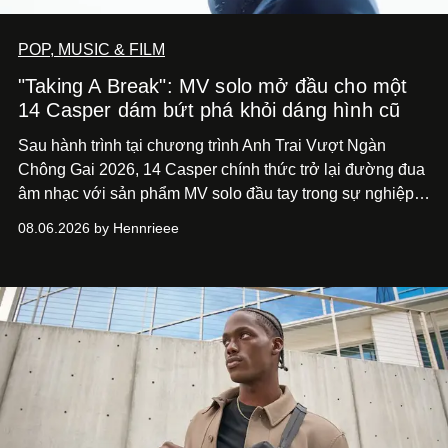
POP, MUSIC & FILM
"Taking A Break": MV solo mở đầu cho một
14 Casper dám bứt phá khỏi dáng hình cũ
Sau hành trình tại chương trình Anh Trai Vượt Ngàn
Chông Gai 2026, 14 Casper chính thức trở lại đường đua
âm nhạc với sản phẩm MV solo đầu tay trong sự nghiệp -
“Taking A Break”
. Đây không chỉ là sản phẩm đánh dấu
08.06.2026 by Hennrieee
bước chuyển mình của 14 Casper sau chương trình, mà
còn mở ra một chương mới trong hành trình nghệ thuật
của nam nghệ sĩ khi lần đầu tiên anh trình làng một MV
solo được đầu tư toàn diện từ sáng tác, sản xuất, trình
diễn đến hình ảnh.