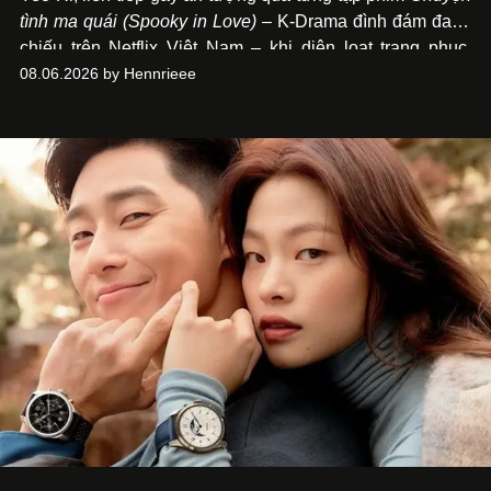
tình ma quái (Spooky in Love)
– K-Drama đình đám đang
chiếu trên Netflix Việt Nam – khi diện loạt trang phục,
đồng hồ & trang sức xa xỉ tương xứng với địa vị trên màn
08.06.2026 by Hennrieee
ảnh nhỏ: từ Hermès, LOEWE cho đến Jaeger-LeCoultre,
Chaumet, Chopard…