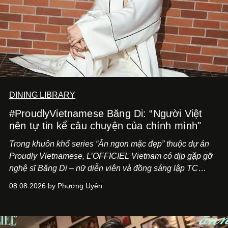
DINING LIBRARY
#ProudlyVietnamese Băng Di: “Người Việt
nên tự tin kể câu chuyện của chính mình"
Trong khuôn khổ series “Ăn ngon mặc đẹp” thuộc dự án
Proudly Vietnamese, L’OFFICIEL Vietnam có dịp gặp gỡ
nghệ sĩ Băng Di – nữ diễn viên và đồng sáng lập TC
ASIA, đơn vị đứng sau các thương hiệu BÀ BAR, MOTLY
08.08.2026 by Phương Uyên
Kitchen Bar và SALEM tại TP.HCM.