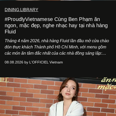
DINING LIBRARY
#ProudlyVietnamese Cùng Ben Phạm ăn
ngon, mặc đẹp, nghe nhạc hay tại nhà hàng
Fluid
Tháng 4 năm 2026, nhà hàng Fluid lần đầu mở cửa chào
đón thực khách Thành phố Hồ Chí Minh, với menu gồm
các món ăn tâm đắc nhất của các nhà đồng sáng lập:
Giám đốc sáng tạo Ben Phạm và chef Thạch Tạ. Những
08.08.2026 by L'OFFICIEL Vietnam
món ăn đa dạng từ Á đến Âu nhanh chóng được yêu thích
nhờ cảm giác ngon miệng, thoải mái và cả khả năng
mang đến niềm vui cho thực khách.