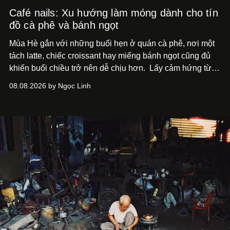
Café nails: Xu hướng làm móng dành cho tín
đồ cà phê và bánh ngọt
Mùa Hè gắn với những buổi hẹn ở quán cà phê, nơi một
tách latte, chiếc croissant hay miếng bánh ngọt cũng đủ
khiến buổi chiều trở nên dễ chịu hơn.
Lấy cảm hứng từ
cà phê, bánh nướng và các món tráng miệng, café nails
08.08.2026 by Ngọc Linh
sử dụng bảng màu nâu sữa, kem, trắng ngà cùng những
chi tiết đắp nổi để tái hiện không gian quen thuộc của
quán cà phê. Dưới đây là những mẫu nail được yêu thích
nhất của xu hướng này.