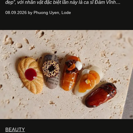
đẹp”, với nhân vật đặc biệt lần này là ca sĩ Đàm Vĩnh
Hưng. Đầu năm 2026, anh chính thức khai trương Tiệm
08.09.2026 by Phuong Uyen, Lode
Cà Phê Cà Pháo mang dấu ấn Indochine hoài niệm, thu
hút nhiều thực khách ghé thăm.
BEAUTY