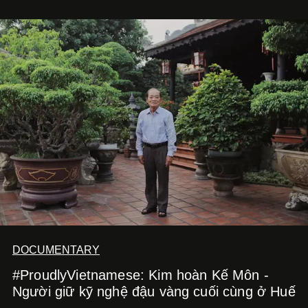
với
Running Man Vietnam
, nam diễn viên nhìn công việc
bằng một tâm thế điềm tĩnh hơn. Anh tiếp tục học hỏi, trau
dồi và chờ đợi những vai diễn đủ sức đưa mình đến
những vùng đất mới. Ở tuổi ngoài 30, điều anh theo đuổi
không phải những đích đến quá lớn, mà là khả năng luôn
tiến về phía trước.
DOCUMENTARY
#ProudlyVietnamese: Kim hoàn Kế Môn -
Người giữ kỹ nghệ đậu vàng cuối cùng ở Huế