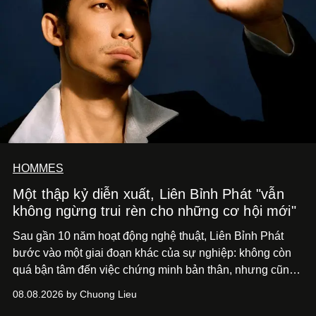
HOMMES
Một thập kỷ diễn xuất, Liên Bỉnh Phát "vẫn
không ngừng trui rèn cho những cơ hội mới"
Sau gần 10 năm hoạt động nghệ thuật, Liên Bỉnh Phát
bước vào một giai đoạn khác của sự nghiệp: không còn
quá bận tâm đến việc chứng minh bản thân, nhưng cũng
chưa bao giờ thôi khao khát được làm nghề. Từ hai bộ
08.08.2026 by Chuong Lieu
phim điện ảnh trong nửa đầu 2026 đến hành trình trở lại