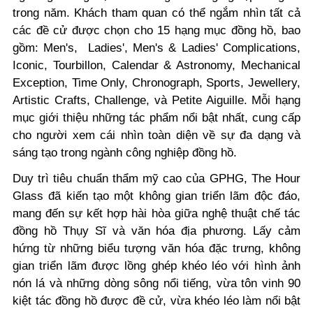
trong năm. Khách tham quan có thể ngắm nhìn tất cả
các đề cử được chọn cho 15 hạng mục đồng hồ, bao
gồm:
Men's, Ladies', Men's & Ladies' Complications,
Iconic, Tourbillon, Calendar & Astronomy, Mechanical
Exception, Time Only, Chronograph, Sports, Jewellery,
Artistic Crafts, Challenge
, và
Petite Aiguille
.
Mỗi hạng
mục giới thiệu những tác phẩm nổi bật nhất, cung cấp
cho người xem cái nhìn toàn diện về sự đa dạng và
sáng tạo trong ngành công nghiệp đồng hồ.
Duy trì tiêu chuẩn thẩm mỹ cao của GPHG, The Hour
Glass đã kiến tạo một không gian triển lãm độc đáo,
mang đến sự kết hợp hài hòa giữa nghệ thuật chế tác
đồng hồ Thụy Sĩ và văn hóa địa phương. Lấy cảm
hứng từ những biểu tượng văn hóa đặc trưng, không
gian triển lãm được lồng ghép khéo léo với hình ảnh
nón lá và những dòng sông nổi tiếng, vừa tôn vinh 90
kiệt tác đồng hồ được đề cử, vừa khéo léo làm nổi bật