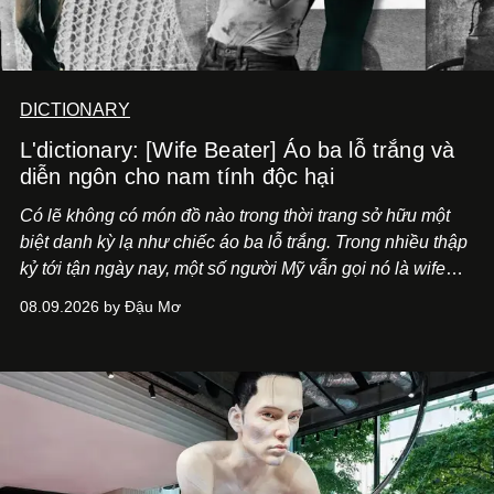
DICTIONARY
L'dictionary: [Wife Beater] Áo ba lỗ trắng và
diễn ngôn cho nam tính độc hại
Có lẽ không có món đồ nào trong thời trang sở hữu một
biệt danh kỳ lạ như chiếc áo ba lỗ trắng. Trong nhiều thập
kỷ tới tận ngày nay, một số người Mỹ vẫn gọi nó là wife
beater, tạm dịch "áo kẻ đánh vợ".
08.09.2026 by Đậu Mơ