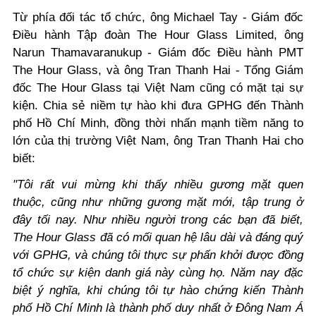
Từ phía đối tác tổ chức, ông Michael Tay - Giám đốc
Điều hành Tập đoàn The Hour Glass Limited, ông
Narun Thamavaranukup - Giám đốc Điều hành PMT
The Hour Glass, và ông Tran Thanh Hai - Tổng Giám
đốc The Hour Glass tại Việt Nam cũng có mặt tại sự
kiện. Chia sẻ niềm tự hào khi đưa GPHG đến Thành
phố Hồ Chí Minh, đồng thời nhấn mạnh tiềm năng to
lớn của thị trường Việt Nam, ông Tran Thanh Hai cho
biết:
"Tôi rất vui mừng khi thấy nhiều gương mặt quen
thuộc, cũng như những gương mặt mới, tập trung ở
đây tối nay. Như nhiều người trong các bạn đã biết,
The Hour Glass đã có mối quan hệ lâu dài và đáng quý
với GPHG, và chúng tôi thực sự phấn khởi được đồng
tổ chức sự kiện danh giá này cùng họ. Năm nay đặc
biệt ý nghĩa, khi chúng tôi tự hào chứng kiến Thành
phố Hồ Chí Minh là thành phố duy nhất ở Đông Nam Á