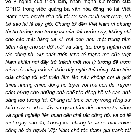
về ý nghĩa của triển lãm, nhấn mạnh sứ mệnh của
GPHG trong việc quảng bá văn hóa đồng hồ tại Việt
Nam: “
Mọi người đều hỏi tôi tại sao lại là Việt Nam, và
tại sao lại là bây giờ. Chúng tôi đến Việt Nam vì chúng
tôi tin tưởng vào tương lai của đất nước này, không chỉ
cho các mặt hàng xa xỉ, mà còn như một trung tâm
tiềm năng cho sự đổi mới và sáng tạo trong ngành chế
tác đồng hồ. Sự phát triển kinh tế mạnh mẽ của Việt
Nam khiến nơi đây trở thành một nơi lý tưởng để ươm
mầm tài năng mới và thúc đẩy nghề thủ công. Mục tiêu
của chúng tôi với triển lãm lần này không chỉ là giới
thiệu những chiếc đồng hồ tuyệt vời mà còn để truyền
cảm hứng cho những nhà chế tác đồng hồ và các nhà
sáng tạo tương lai. Chúng tôi thực sự hy vọng rằng sự
kiện này sẽ khơi dậy sự quan tâm đến những kỹ năng
và nghề nghiệp liên quan đến chế tác đồng hồ, và có lẽ
một ngày nào đó, không xa, chúng ta sẽ có một chiếc
đồng hồ do người Việt Nam chế tác tham gia tranh tài