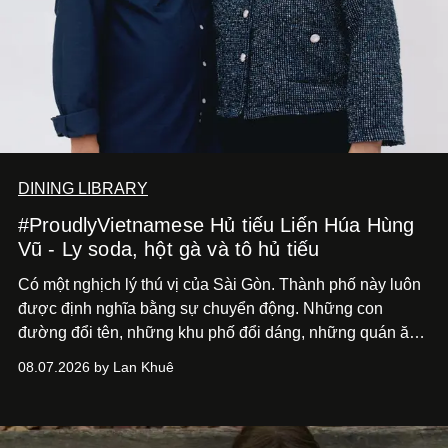
DINING LIBRARY
#ProudlyVietnamese Hủ tiếu Liến Húa Hùng
Vũ - Ly soda, hột gà và tô hủ tiếu
Có một nghịch lý thú vị của Sài Gòn. Thành phố này luôn
được định nghĩa bằng sự chuyển động. Những con
đường đổi tên, những khu phố đổi dáng, những quán ăn
mở ra rồi biến mất chỉ sau vài mùa mưa. Người ta luôn
08.07.2026 by Lan Khuê
nói về cái mới, về xu hướng tiếp theo, về những điều
đáng để trải nghiệm trước khi chúng trở nên lỗi thời.