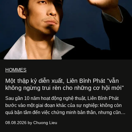
HOMMES
Một thập kỷ diễn xuất, Liên Bỉnh Phát "vẫn
không ngừng trui rèn cho những cơ hội mới"
Sau gần 10 năm hoạt động nghệ thuật, Liên Bỉnh Phát
bước vào một giai đoạn khác của sự nghiệp: không còn
quá bận tâm đến việc chứng minh bản thân, nhưng cũng
chưa bao giờ thôi khao khát được làm nghề. Từ hai bộ
08.08.2026 by Chuong Lieu
phim điện ảnh trong nửa đầu 2026 đến hành trình trở lại