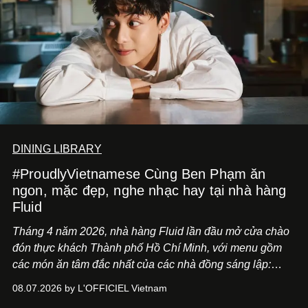
DINING LIBRARY
#ProudlyVietnamese Cùng Ben Phạm ăn
ngon, mặc đẹp, nghe nhạc hay tại nhà hàng
Fluid
Tháng 4 năm 2026, nhà hàng Fluid lần đầu mở cửa chào
đón thực khách Thành phố Hồ Chí Minh, với menu gồm
các món ăn tâm đắc nhất của các nhà đồng sáng lập:
Giám đốc sáng tạo Ben Phạm và chef Thạch Tạ. Những
08.07.2026 by L'OFFICIEL Vietnam
món ăn đa dạng từ Á đến Âu nhanh chóng được yêu thích