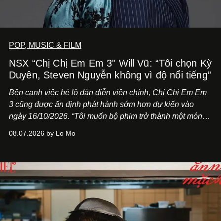
POP, MUSIC & FILM
NSX “Chị Chị Em Em 3" Will Vũ: “Tôi chọn Kỳ
Duyên, Steven Nguyễn không vì độ nổi tiếng”
Bên cạnh việc hé lộ dàn diễn viên chính,
Chị Chị Em Em
3
cũng được ấn định phát hành sớm hơn dự kiến vào
ngày 16/10/2026. “Tôi muốn bộ phim trở thành một món
quà, đồng thời thể hiện sự trân trọng và tôn vinh phụ nữ
08.07.2026 by Lo Mo
Việt Nam”, NSX Will Vũ cho biết.