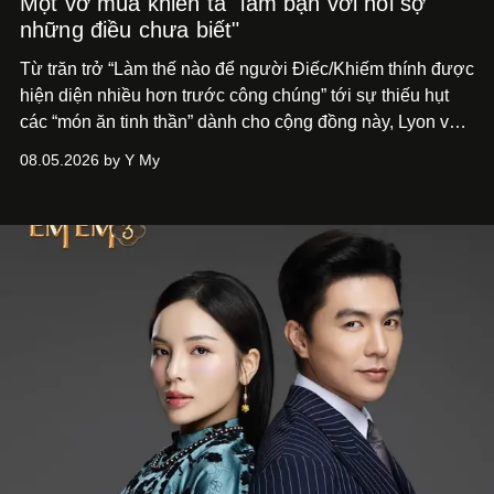
Một vở múa khiến ta "làm bạn với nỗi sợ
những điều chưa biết"
Từ trăn trở “Làm thế nào để người Điếc/Khiếm thính được
hiện diện nhiều hơn trước công chúng” tới
sự thiếu hụt
các “món ăn tinh thần” dành cho cộng đồng này, Lyon và
Phương đã quyết tâm biến ý tưởng công diễn một tác
08.05.2026 by Y My
phẩm múa đương đại thành hiện thực, mang tên Lắng
Nghe Điểm Chạm.