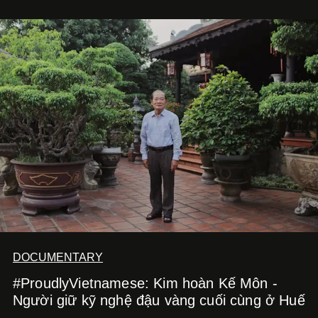
với
Running Man Vietnam
, nam diễn viên nhìn công việc
bằng một tâm thế điềm tĩnh hơn. Anh tiếp tục học hỏi, trau
dồi và chờ đợi những vai diễn đủ sức đưa mình đến
những vùng đất mới. Ở tuổi ngoài 30, điều anh theo đuổi
không phải những đích đến quá lớn, mà là khả năng luôn
tiến về phía trước.
DOCUMENTARY
#ProudlyVietnamese: Kim hoàn Kế Môn -
Người giữ kỹ nghệ đậu vàng cuối cùng ở Huế