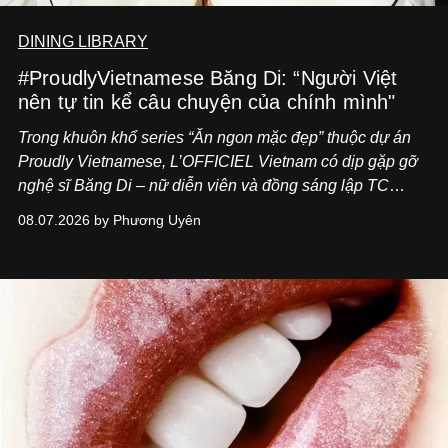
DINING LIBRARY
#ProudlyVietnamese Băng Di: “Người Việt
nên tự tin kể câu chuyện của chính mình"
Trong khuôn khổ series “Ăn ngon mặc đẹp” thuộc dự án
Proudly Vietnamese, L’OFFICIEL Vietnam có dịp gặp gỡ
nghệ sĩ Băng Di – nữ diễn viên và đồng sáng lập TC
ASIA, đơn vị đứng sau các thương hiệu BÀ BAR, MOTLY
08.07.2026 by Phương Uyên
Kitchen Bar và SALEM tại TP.HCM.