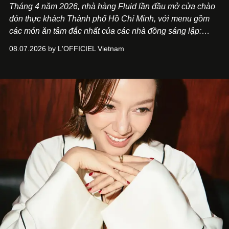
Tháng 4 năm 2026, nhà hàng Fluid lần đầu mở cửa chào
đón thực khách Thành phố Hồ Chí Minh, với menu gồm
các món ăn tâm đắc nhất của các nhà đồng sáng lập:
Giám đốc sáng tạo Ben Phạm và chef Thạch Tạ. Những
08.07.2026 by L'OFFICIEL Vietnam
món ăn đa dạng từ Á đến Âu nhanh chóng được yêu thích
nhờ cảm giác ngon miệng, thoải mái và cả khả năng
mang đến niềm vui cho thực khách.