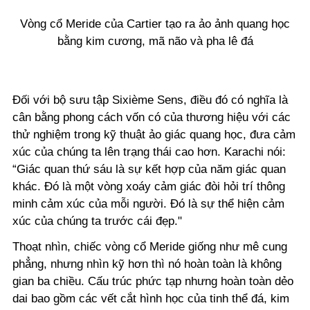
Vòng cổ Meride của Cartier tạo ra ảo ảnh quang học
bằng kim cương, mã não và pha lê đá
Đối với bộ sưu tập Sixième Sens, điều đó có nghĩa là
cân bằng phong cách vốn có của thương hiệu với các
thử nghiệm trong kỹ thuật ảo giác quang học, đưa cảm
xúc của chúng ta lên trạng thái cao hơn. Karachi nói:
“Giác quan thứ sáu là sự kết hợp của năm giác quan
khác. Đó là một vòng xoáy cảm giác đòi hỏi trí thông
minh cảm xúc của mỗi người. Đó là sự thể hiện cảm
xúc của chúng ta trước cái đẹp."
Thoạt nhìn, chiếc vòng cổ Meride giống như mê cung
phẳng, nhưng nhìn kỹ hơn thì nó hoàn toàn là không
gian ba chiều. Cấu trúc phức tạp nhưng hoàn toàn dẻo
dai bao gồm các vết cắt hình học của tinh thể đá, kim