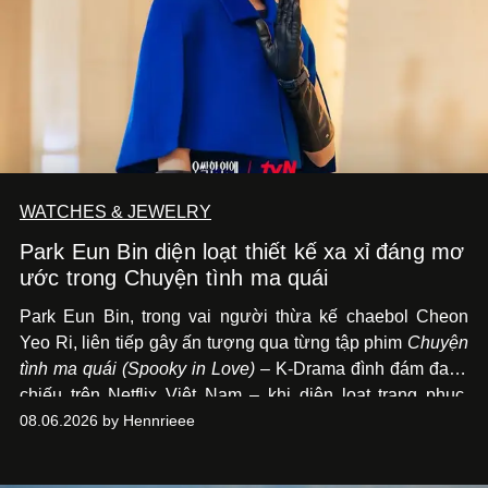
WATCHES & JEWELRY
Park Eun Bin diện loạt thiết kế xa xỉ đáng mơ
ước trong Chuyện tình ma quái
Park Eun Bin, trong vai người thừa kế chaebol Cheon
Yeo Ri, liên tiếp gây ấn tượng qua từng tập phim
Chuyện
tình ma quái (Spooky in Love)
– K-Drama đình đám đang
chiếu trên Netflix Việt Nam – khi diện loạt trang phục,
đồng hồ & trang sức xa xỉ tương xứng với địa vị trên màn
08.06.2026 by Hennrieee
ảnh nhỏ: từ Hermès, LOEWE cho đến Jaeger-LeCoultre,
Chaumet, Chopard…