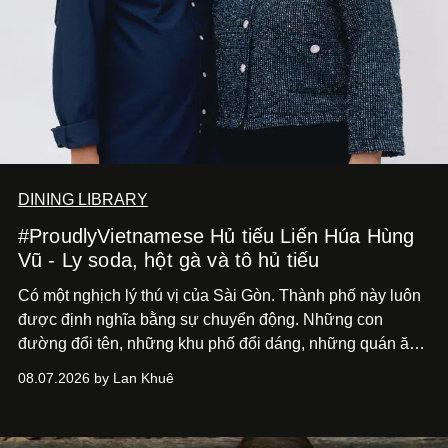
DINING LIBRARY
#ProudlyVietnamese Hủ tiếu Liến Húa Hùng
Vũ - Ly soda, hột gà và tô hủ tiếu
Có một nghịch lý thú vị của Sài Gòn. Thành phố này luôn
được định nghĩa bằng sự chuyển động. Những con
đường đổi tên, những khu phố đổi dáng, những quán ăn
mở ra rồi biến mất chỉ sau vài mùa mưa. Người ta luôn
08.07.2026 by Lan Khuê
nói về cái mới, về xu hướng tiếp theo, về những điều
đáng để trải nghiệm trước khi chúng trở nên lỗi thời.