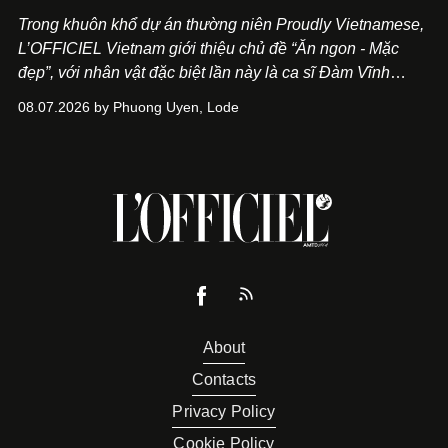
Trong khuôn khổ dự án thường niên Proudly Vietnamese,
L’OFFICIEL Vietnam giới thiệu chủ đề “Ăn ngon - Mặc
đẹp”, với nhân vật đặc biệt lần này là ca sĩ Đàm Vĩnh
Hưng. Đầu năm 2026, anh chính thức khai trương Tiệm
08.07.2026 by Phuong Uyen, Lode
Cà Phê Cà Pháo mang dấu ấn Indochine hoài niệm, thu
hút nhiều thực khách ghé thăm.
About
Contacts
Privacy Policy
Cookie Policy