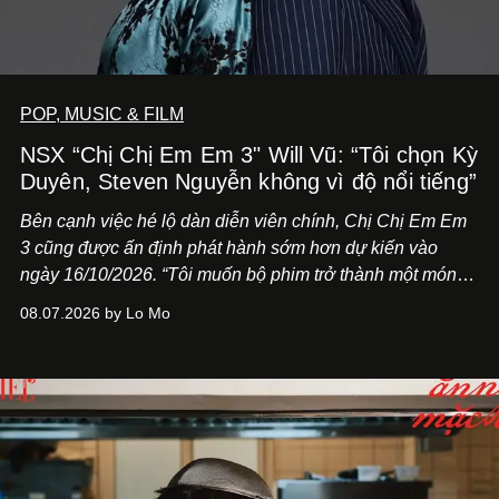
POP, MUSIC & FILM
NSX “Chị Chị Em Em 3" Will Vũ: “Tôi chọn Kỳ
Duyên, Steven Nguyễn không vì độ nổi tiếng”
Bên cạnh việc hé lộ dàn diễn viên chính,
Chị Chị Em Em
3
cũng được ấn định phát hành sớm hơn dự kiến vào
ngày 16/10/2026. “Tôi muốn bộ phim trở thành một món
quà, đồng thời thể hiện sự trân trọng và tôn vinh phụ nữ
08.07.2026 by Lo Mo
Việt Nam”, NSX Will Vũ cho biết.