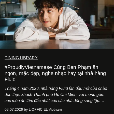
DINING LIBRARY
#ProudlyVietnamese Cùng Ben Phạm ăn
ngon, mặc đẹp, nghe nhạc hay tại nhà hàng
Fluid
Tháng 4 năm 2026, nhà hàng Fluid lần đầu mở cửa chào
đón thực khách Thành phố Hồ Chí Minh, với menu gồm
các món ăn tâm đắc nhất của các nhà đồng sáng lập:
Giám đốc sáng tạo Ben Phạm và chef Thạch Tạ. Những
08.07.2026 by L'OFFICIEL Vietnam
món ăn đa dạng từ Á đến Âu nhanh chóng được yêu thích