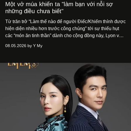
Một vở múa khiến ta "làm bạn với nỗi sợ
những điều chưa biết"
Từ trăn trở “Làm thế nào để người Điếc/Khiếm thính được
hiện diện nhiều hơn trước công chúng” tới
sự thiếu hụt
các “món ăn tinh thần” dành cho cộng đồng này, Lyon và
Phương đã quyết tâm biến ý tưởng công diễn một tác
08.05.2026 by Y My
phẩm múa đương đại thành hiện thực, mang tên Lắng
Nghe Điểm Chạm.