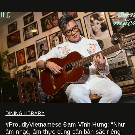
nhờ cảm giác ngon miệng, thoải mái và cả khả năng
mang đến niềm vui cho thực khách.
DINING LIBRARY
#ProudlyVietnamese Đàm Vĩnh Hưng: “Như
âm nhạc, ẩm thực cũng cần bản sắc riêng”