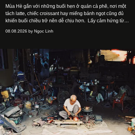
Mùa Hè gắn với những buổi hẹn ở quán cà phê, nơi một
tách latte, chiếc croissant hay miếng bánh ngọt cũng đủ
khiến buổi chiều trở nên dễ chịu hơn.
Lấy cảm hứng từ
cà phê, bánh nướng và các món tráng miệng, café nails
08.08.2026 by Ngọc Linh
sử dụng bảng màu nâu sữa, kem, trắng ngà cùng những
chi tiết đắp nổi để tái hiện không gian quen thuộc của
quán cà phê. Dưới đây là những mẫu nail được yêu thích
nhất của xu hướng này.