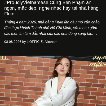
#ProudlyVietnamese Cùng Ben Phạm ăn
ngon, mặc đẹp, nghe nhạc hay tại nhà hàng
Fluid
Tháng 4 năm 2026, nhà hàng Fluid lần đầu mở cửa chào
đón thực khách Thành phố Hồ Chí Minh, với menu gồm
các món ăn tâm đắc nhất của các nhà đồng sáng lập:
Giám đốc sáng tạo Ben Phạm và chef Thạch Tạ. Những
08.08.2026 by L'OFFICIEL Vietnam
món ăn đa dạng từ Á đến Âu nhanh chóng được yêu thích
nhờ cảm giác ngon miệng, thoải mái và cả khả năng
mang đến niềm vui cho thực khách.