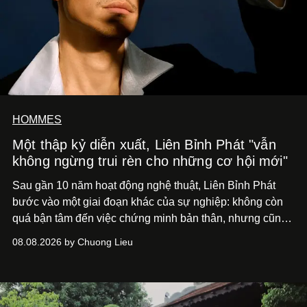
HOMMES
Một thập kỷ diễn xuất, Liên Bỉnh Phát "vẫn
không ngừng trui rèn cho những cơ hội mới"
Sau gần 10 năm hoạt động nghệ thuật, Liên Bỉnh Phát
bước vào một giai đoạn khác của sự nghiệp: không còn
quá bận tâm đến việc chứng minh bản thân, nhưng cũng
chưa bao giờ thôi khao khát được làm nghề. Từ hai bộ
08.08.2026 by Chuong Lieu
phim điện ảnh trong nửa đầu 2026 đến hành trình trở lại
với
Running Man Vietnam
, nam diễn viên nhìn công việc
bằng một tâm thế điềm tĩnh hơn. Anh tiếp tục học hỏi, trau
dồi và chờ đợi những vai diễn đủ sức đưa mình đến