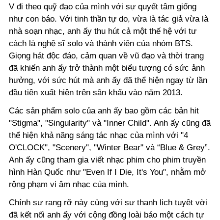
V đi theo quỹ đạo của mình với sự quyết tâm giống
như con báo. Với tinh thần tự do, vừa là tác giả vừa là
nhà soạn nhạc, anh ấy thu hút cả một thế hệ với tư
cách là nghệ sĩ solo và thành viên của nhóm BTS.
Giọng hát độc đáo, cảm quan về vũ đạo và thời trang
đã khiến anh ấy trở thành một biểu tượng có sức ảnh
hưởng, với sức hút mà anh ấy đã thể hiện ngay từ lần
đầu tiên xuất hiện trên sân khấu vào năm 2013.
Các sản phẩm solo của anh ấy bao gồm các bản hit
"Stigma", "Singularity" và "Inner Child". Anh ấy cũng đã
thể hiện khả năng sáng tác nhạc của mình với "4
O'CLOCK", "Scenery", "Winter Bear" và “Blue & Grey”.
Anh ấy cũng tham gia viết nhạc phim cho phim truyền
hình Hàn Quốc như "Even If I Die, It's You", nhằm mở
rộng phạm vi âm nhạc của mình.
Chính sự rạng rỡ này cùng với sự thanh lịch tuyệt vời
đã kết nối anh ấy với cộng đồng loài báo một cách tự