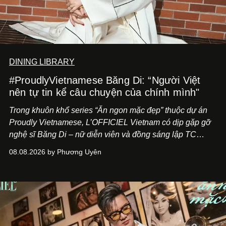
DINING LIBRARY
#ProudlyVietnamese Băng Di: “Người Việt
nên tự tin kể câu chuyện của chính mình"
Trong khuôn khổ series “Ăn ngon mặc đẹp” thuộc dự án
Proudly Vietnamese, L’OFFICIEL Vietnam có dịp gặp gỡ
nghệ sĩ Băng Di – nữ diễn viên và đồng sáng lập TC
ASIA, đơn vị đứng sau các thương hiệu BÀ BAR, MOTLY
08.08.2026 by Phương Uyên
Kitchen Bar và SALEM tại TP.HCM.