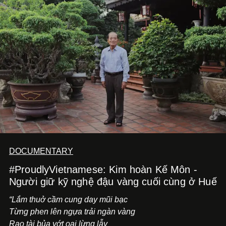
những vùng đất mới. Ở tuổi ngoài 30, điều anh theo đuổi
không phải những đích đến quá lớn, mà là khả năng luôn
tiến về phía trước.
DOCUMENTARY
#ProudlyVietnamese: Kim hoàn Kế Môn -
Người giữ kỹ nghệ đậu vàng cuối cùng ở Huế
“Lắm thuở cầm cung day mũi bạc
Từng phen lên ngựa trải ngàn vàng
Rao tài bủa vớt oai lừng lẫy