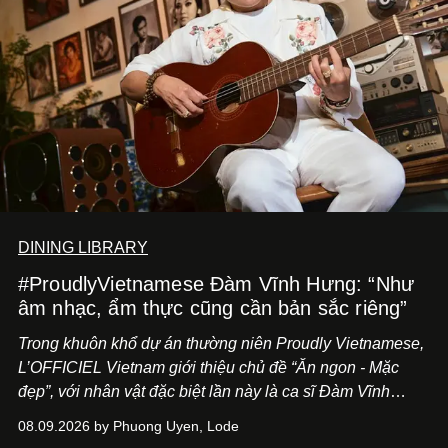
DINING LIBRARY
#ProudlyVietnamese Đàm Vĩnh Hưng: “Như
âm nhạc, ẩm thực cũng cần bản sắc riêng”
Trong khuôn khổ dự án thường niên Proudly Vietnamese,
L’OFFICIEL Vietnam giới thiệu chủ đề “Ăn ngon - Mặc
đẹp”, với nhân vật đặc biệt lần này là ca sĩ Đàm Vĩnh
Hưng. Đầu năm 2026, anh chính thức khai trương Tiệm
08.09.2026 by Phuong Uyen, Lode
Cà Phê Cà Pháo mang dấu ấn Indochine hoài niệm, thu