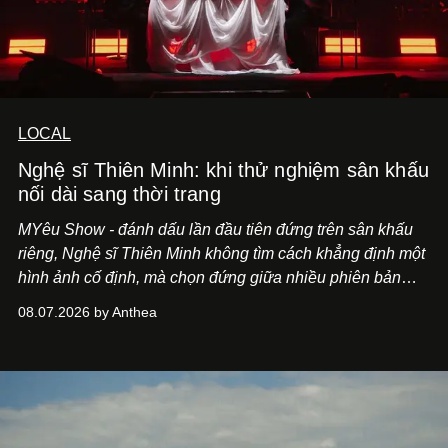
LOCAL
Nghệ sĩ Thiên Minh: khi thử nghiệm sân khấu
nối dài sang thời trang
MYêu Show - đánh dấu lần đầu tiên đứng trên sân khấu
riêng, Nghệ sĩ Thiên Minh không tìm cách khẳng định một
hình ảnh cố định, mà chọn đứng giữa nhiều phiên bản
của bản thân và tinh thần thử nghiệm ấy đã dẫn anh đến
08.07.2026 by Anthea
một bộ suit lụa - như một cách "take the risk" khác, ngoài
âm nhạc.