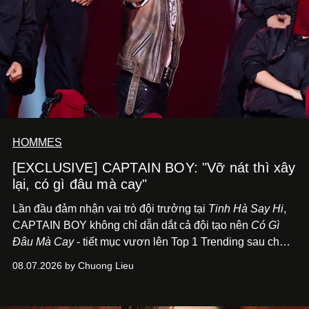
HOMMES
[EXCLUSIVE] CAPTAIN BOY: "Vỡ nát thì xây
lại, có gì đâu mà cay"
Lần đầu đảm nhận vai trò đội trưởng tại
Tinh Hà Say Hi
,
CAPTAIN BOY không chỉ dẫn dắt cả đội tạo nên
Có Gì
Đâu Mà Cay
- tiết mục vươn lên Top 1 Trending sau chưa
đầy 24 giờ đồng hồ - mà còn học cách buông bớt cái tôi
08.07.2026 by Chuong Lieu
để lắng nghe, kết nối và tin tưởng đồng đội. Với nam
nghệ sĩ, đó cũng là bước chuyển quan trọng trên hành
trình trở thành một producer thực thụ.