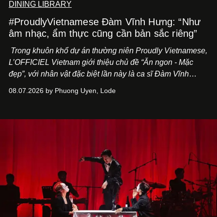
DINING LIBRARY
#ProudlyVietnamese Đàm Vĩnh Hưng: “Như
âm nhạc, ẩm thực cũng cần bản sắc riêng”
Trong khuôn khổ dự án thường niên Proudly Vietnamese,
L’OFFICIEL Vietnam giới thiệu chủ đề “Ăn ngon - Mặc
đẹp”, với nhân vật đặc biệt lần này là ca sĩ Đàm Vĩnh
Hưng. Đầu năm 2026, anh chính thức khai trương Tiệm
08.07.2026 by Phuong Uyen, Lode
Cà Phê Cà Pháo mang dấu ấn Indochine hoài niệm, thu
hút nhiều thực khách ghé thăm.