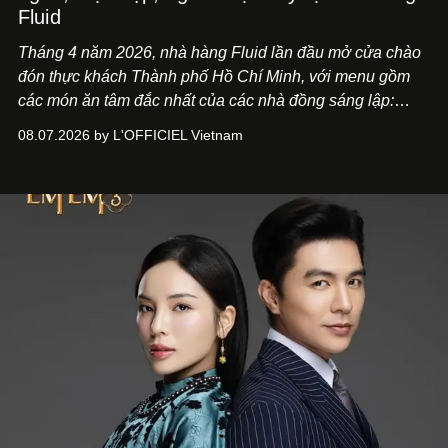
Fluid
Tháng 4 năm 2026, nhà hàng Fluid lần đầu mở cửa chào
đón thực khách Thành phố Hồ Chí Minh, với menu gồm
các món ăn tâm đắc nhất của các nhà đồng sáng lập:
Giám đốc sáng tạo Ben Phạm và chef Thạch Tạ. Những
08.07.2026 by L'OFFICIEL Vietnam
món ăn đa dạng từ Á đến Âu nhanh chóng được yêu thích
nhờ cảm giác ngon miệng, thoải mái và cả khả năng
mang đến niềm vui cho thực khách.