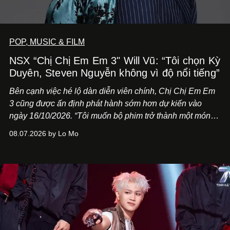
POP, MUSIC & FILM
NSX “Chị Chị Em Em 3" Will Vũ: “Tôi chọn Kỳ
Duyên, Steven Nguyễn không vì độ nổi tiếng”
Bên cạnh việc hé lộ dàn diễn viên chính,
Chị Chị Em Em
3
cũng được ấn định phát hành sớm hơn dự kiến vào
ngày 16/10/2026. “Tôi muốn bộ phim trở thành một món
quà, đồng thời thể hiện sự trân trọng và tôn vinh phụ nữ
08.07.2026 by Lo Mo
Việt Nam”, NSX Will Vũ cho biết.