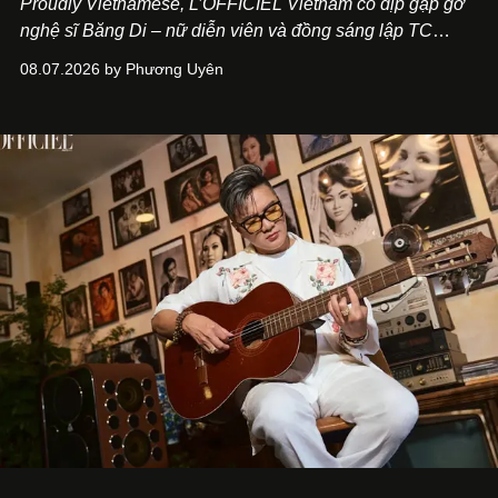
Proudly Vietnamese, L’OFFICIEL Vietnam có dịp gặp gỡ
nghệ sĩ Băng Di – nữ diễn viên và đồng sáng lập TC
ASIA, đơn vị đứng sau các thương hiệu BÀ BAR, MOTLY
08.07.2026 by Phương Uyên
Kitchen Bar và SALEM tại TP.HCM.