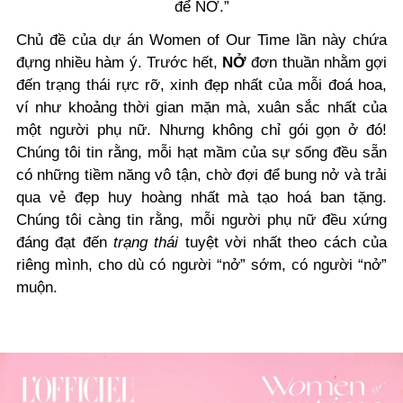
để NỞ.”
Chủ đề của dự án Women of Our Time lần này chứa
đựng nhiều hàm ý. Trước hết,
NỞ
đơn thuần nhằm gợi
đến trạng thái rực rỡ, xinh đẹp nhất của mỗi đoá hoa,
ví như khoảng thời gian mặn mà, xuân sắc nhất của
một người phụ nữ. Nhưng không chỉ gói gọn ở đó!
Chúng tôi tin rằng, mỗi hạt mầm của sự sống đều sẵn
có những tiềm năng vô tận, chờ đợi để bung nở và trải
qua vẻ đẹp huy hoàng nhất mà tạo hoá ban tặng.
Chúng tôi càng tin rằng, mỗi người phụ nữ đều xứng
đáng đạt đến
trạng thái
tuyệt vời nhất theo cách của
riêng mình, cho dù có người “nở” sớm, có người “nở”
muộn.