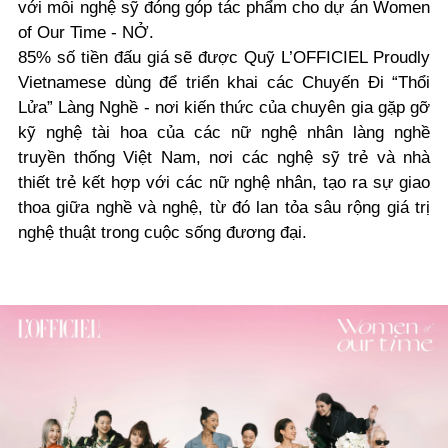
với mỗi nghệ sỹ đóng góp tác phẩm cho dự án Women
of Our Time - NỞ.
85% số tiền đấu giá sẽ được Quỹ L’OFFICIEL Proudly
Vietnamese dùng để triển khai các Chuyến Đi “Thổi
Lửa” Làng Nghề - nơi kiến thức của chuyên gia gặp gỡ
kỹ nghệ tài hoa của các nữ nghệ nhân làng nghề
truyền thống Việt Nam, nơi các nghệ sỹ trẻ và nhà
thiết trẻ kết hợp với các nữ nghệ nhân, tạo ra sự giao
thoa giữa nghề và nghệ, từ đó lan tỏa sâu rộng giá trị
nghệ thuật trong cuộc sống đương đại.