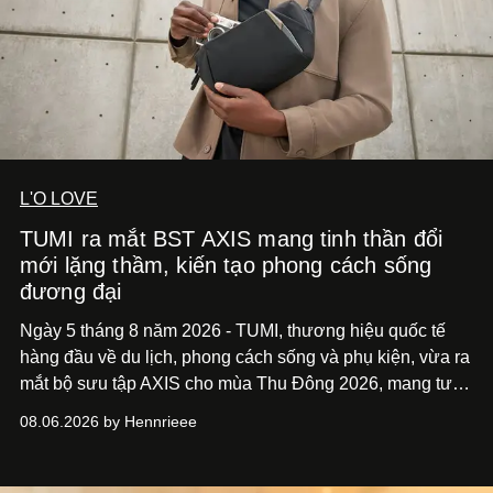
L'O LOVE
TUMI ra mắt BST AXIS mang tinh thần đổi
mới lặng thầm, kiến tạo phong cách sống
đương đại
Ngày 5 tháng 8 năm 2026 - TUMI, thương hiệu quốc tế
hàng đầu về du lịch, phong cách sống và phụ kiện, vừa ra
mắt bộ sưu tập AXIS cho mùa Thu Đông 2026, mang tư
duy thiết kế tiên phong, tái định nghĩa trải nghiệm du lịch
08.06.2026 by Hennrieee
và phong cách sống hiện đại bằng thiết kế sắc nét, chuẩn
xác gắn liền với tính thẩm mỹ toàn cầu.