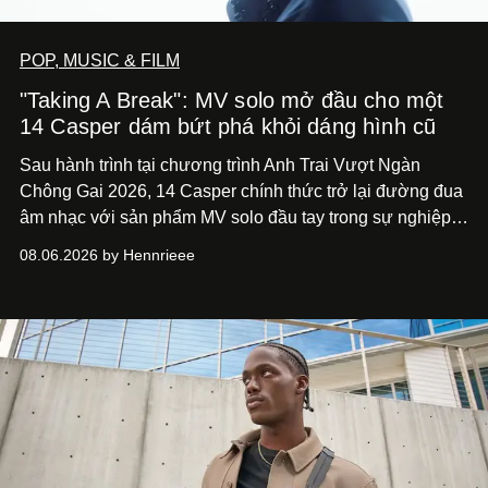
POP, MUSIC & FILM
"Taking A Break": MV solo mở đầu cho một
14 Casper dám bứt phá khỏi dáng hình cũ
Sau hành trình tại chương trình Anh Trai Vượt Ngàn
Chông Gai 2026, 14 Casper chính thức trở lại đường đua
âm nhạc với sản phẩm MV solo đầu tay trong sự nghiệp -
“Taking A Break”
. Đây không chỉ là sản phẩm đánh dấu
08.06.2026 by Hennrieee
bước chuyển mình của 14 Casper sau chương trình, mà
còn mở ra một chương mới trong hành trình nghệ thuật
của nam nghệ sĩ khi lần đầu tiên anh trình làng một MV
solo được đầu tư toàn diện từ sáng tác, sản xuất, trình
diễn đến hình ảnh.