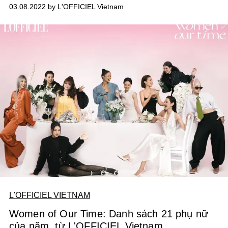
tục vinh danh giá trị của phụ nữ qua chiến dịch đầy tự
03.08.2022 by L'OFFICIEL Vietnam
hào:
“Women of Our Time” (tạm dịch: Những người phụ
nữ của thời đại).
L'OFFICIEL VIETNAM
Women of Our Time: Danh sách 21 phụ nữ
của năm, từ L'OFFICIEL Vietnam