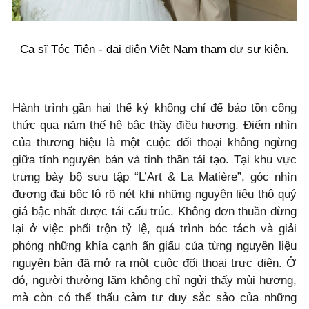
Ca sĩ Tóc Tiên - đại diện Việt Nam tham dự sự kiện.
Hành trình gần hai thế kỷ không chỉ để bảo tồn công
thức qua năm thế hệ bậc thầy điều hương. Điểm nhìn
của thương hiệu là một cuộc đối thoại không ngừng
giữa tính nguyên bản và tinh thần tái tạo. Tại khu vực
trưng bày bộ sưu tập “L’Art & La Matière”, góc nhìn
đương đại bộc lộ rõ nét khi những nguyên liệu thô quý
giá bậc nhất được tái cấu trúc. Không đơn thuần dừng
lại ở việc phối trộn tỷ lệ, quá trình bóc tách và giải
phóng những khía cạnh ẩn giấu của từng nguyên liệu
nguyên bản đã mở ra một cuộc đối thoại trực diện. Ở
đó, người thưởng lãm không chỉ ngửi thấy mùi hương,
mà còn có thể thấu cảm tư duy sắc sảo của những