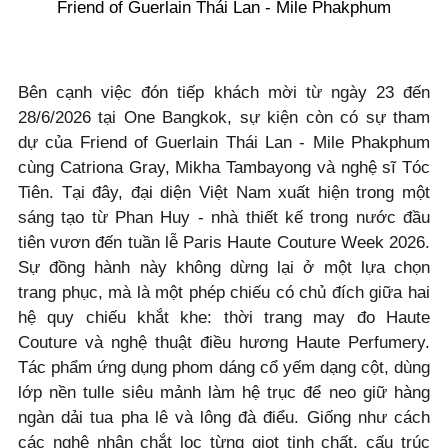
Friend of Guerlain Thái Lan - Mile Phakphum
Bên cạnh việc đón tiếp khách mời từ ngày 23 đến
28/6/2026 tại One Bangkok, sự kiện còn có sự tham
dự của Friend of Guerlain Thái Lan - Mile Phakphum
cùng Catriona Gray, Mikha Tambayong và nghệ sĩ Tóc
Tiên. Tại đây, đại diện Việt Nam xuất hiện trong một
sáng tạo từ Phan Huy - nhà thiết kế trong nước đầu
tiên vươn đến tuần lễ Paris Haute Couture Week 2026.
Sự đồng hành này không dừng lại ở một lựa chọn
trang phục, mà là một phép chiếu có chủ đích giữa hai
hệ quy chiếu khắt khe: thời trang may đo Haute
Couture và nghệ thuật điều hương Haute Perfumery.
Tác phẩm ứng dụng phom dáng cổ yếm dạng cột, dùng
lớp nền tulle siêu mảnh làm hệ trục để neo giữ hàng
ngàn dải tua pha lê và lông đà điểu. Giống như cách
các nghệ nhân chắt lọc từng giọt tinh chất, cấu trúc