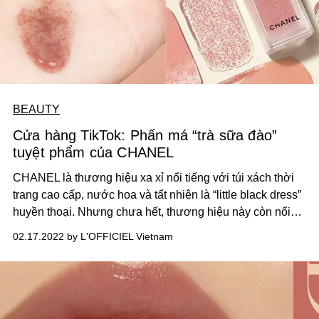
BEAUTY
Cửa hàng TikTok: Phấn má “trà sữa đào”
tuyệt phẩm của CHANEL
CHANEL là thương hiệu xa xỉ nổi tiếng với túi xách thời
trang cao cấp, nước hoa và tất nhiên là “little black dress”
huyền thoại. Nhưng chưa hết, thương hiệu này còn nổi
tiếng với các sản phẩm làm đẹp, và nhất là một cái tên
02.17.2022 by L'OFFICIEL Vietnam
đang gây đình đám trên mạng xã hội thời gian gần đây!