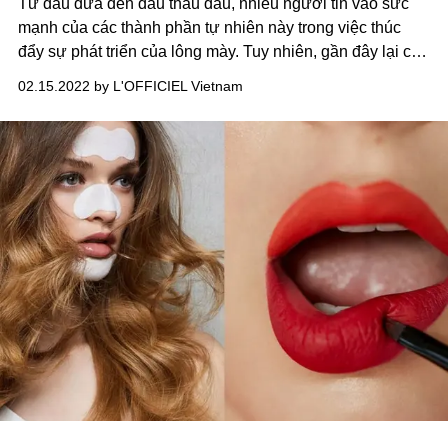
Từ dầu dừa đến dầu thầu dầu, nhiều người tin vào sức
mạnh của các thành phần tự nhiên này trong việc thúc
đẩy sự phát triển của lông mày. Tuy nhiên, gần đây lại có
một số người quảng cáo về lợi ích làm mọc lông mày của
02.15.2022 by L'OFFICIEL Vietnam
Vaseline - loại kem sáp mà chúng ta sử dụng nhiều nhất
khi da bị nứt nẻ. Nhưng nó có thực sự hiệu quả để cho
chúng ta cặp lông mày đầy đặn hơn?