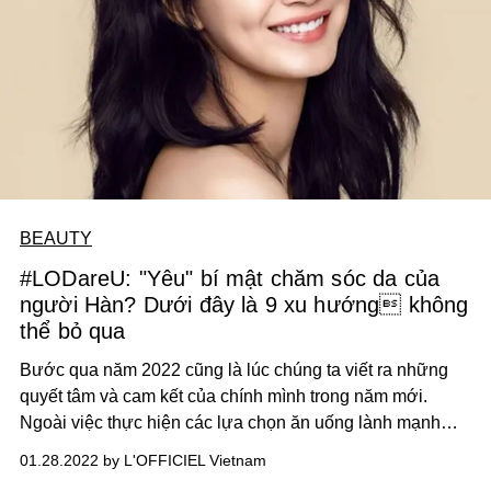
BEAUTY
#LODareU: "Yêu" bí mật chăm sóc da của
người Hàn? Dưới đây là 9 xu hướng không
thể bỏ qua
Bước qua năm 2022 cũng là lúc chúng ta viết ra những
quyết tâm và cam kết của chính mình trong năm mới.
Ngoài việc thực hiện các lựa chọn ăn uống lành mạnh
hơn và duy trì tập luyện, chúng tôi khuyên bạn nên bắt
01.28.2022 by L'OFFICIEL Vietnam
đầu chăm sóc làn da của mình (nếu bạn chưa làm điều