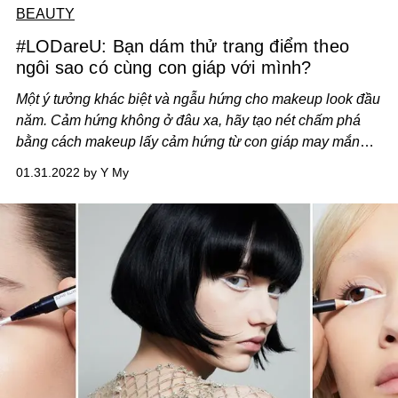
BEAUTY
#LODareU: Bạn dám thử trang điểm theo
ngôi sao có cùng con giáp với mình?
Một ý tưởng khác biệt và ngẫu hứng cho makeup look đầu
năm. Cảm hứng không ở đâu xa, hãy tạo nét chấm phá
bằng cách makeup lấy cảm hứng từ con giáp may mắn
của bạn. Những ngôi sao cùng con giáp với bạn đã làm
01.31.2022 by Y My
như thế nào để có một diện mạo nổi bật?