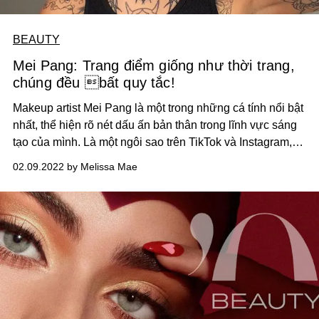
BEAUTY
Mei Pang: Trang điểm giống như thời trang,
chúng đều bất quy tắc!
Makeup artist Mei Pang là một trong những cá tính nổi bật
nhất, thể hiện rõ nét dấu ấn bản thân trong lĩnh vực sáng
tạo của mình. Là một ngôi sao trên TikTok và Instagram,
dường như, ý niệm sáng tạo luôn chảy trong máu của
02.09.2022 by Melissa Mae
nghệ sĩ trang điểm tài năng này.