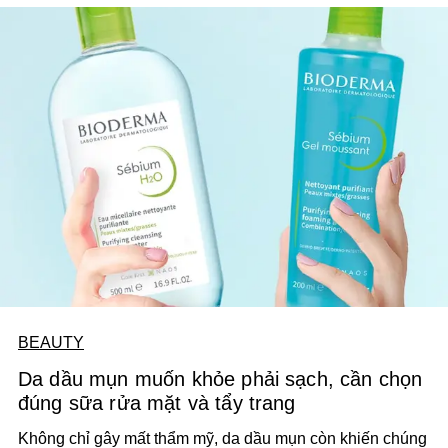
đó), vì bạn có biết rằng da là cơ quan có kích thước lớn
nhất của cơ thể?
BEAUTY
Da dầu mụn muốn khỏe phải sạch, cần chọn
đúng sữa rửa mặt và tẩy trang
Không chỉ gây mất thẩm mỹ, da dầu mụn còn khiến chúng