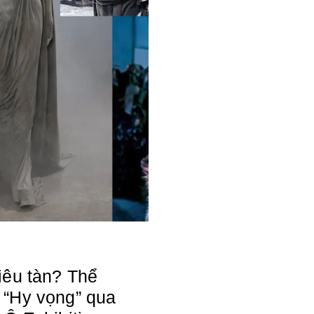
iêu tàn? Thể
 “Hy vọng” qua