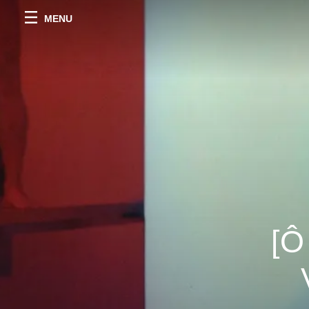
MENU
[Ô