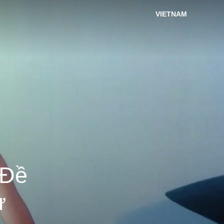
VIETNAM
 Đề
ư