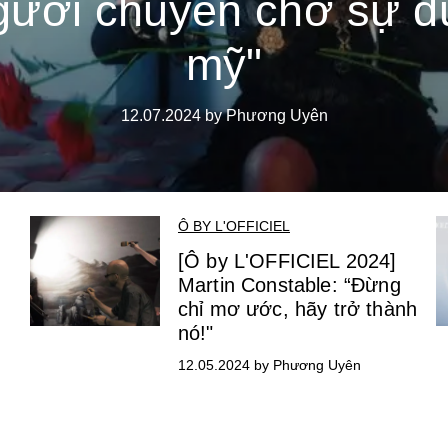
gười chuyên chở sự d
mỹ"
12.07.2024 by Phương Uyên
Ô BY L'OFFICIEL
[Ô by L'OFFICIEL 2024]
Martin Constable: “Đừng
chỉ mơ ước, hãy trở thành
nó!"
12.05.2024 by Phương Uyên