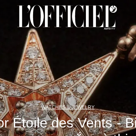
WATCHES & JEWELRY
or Étoile des Vents - B