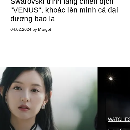
Swarovski trình làng chiến dịch
"VENUS", khoác lên mình cả đại
dương bao la
04.02.2024 by Margot
WATCHES