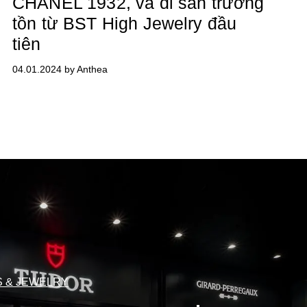
CHANEL 1932, và di sản trường
tồn từ BST High Jewelry đầu
tiên
04.01.2024 by Anthea
 & JEWELRY