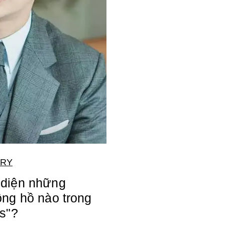
LRY
diện những
ồng hồ nào trong
s"?