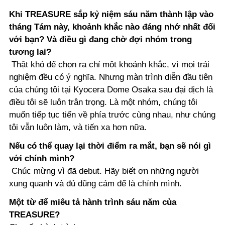
Khi TREASURE sắp kỷ niệm sáu năm thành lập vào
tháng Tám này, khoảnh khắc nào đáng nhớ nhất đối
với bạn? Và điều gì đang chờ đợi nhóm trong
tương lai?
Thật khó để chọn ra chỉ một khoảnh khắc, vì mọi trải
nghiệm đều có ý nghĩa. Nhưng màn trình diễn đầu tiên
của chúng tôi tại Kyocera Dome Osaka sau đại dịch là
điều tôi sẽ luôn trân trọng. Là một nhóm, chúng tôi
muốn tiếp tục tiến về phía trước cùng nhau, như chúng
tôi vẫn luôn làm, và tiến xa hơn nữa.
Nếu có thể quay lại thời điểm ra mắt, bạn sẽ nói gì
với chính mình?
Chúc mừng vì đã debut. Hãy biết ơn những người
xung quanh và đủ dũng cảm để là chính mình.
Một từ để miêu tả hành trình sáu năm của
TREASURE?