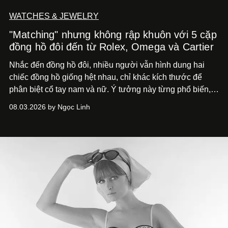
WATCHES & JEWELRY
"Matching" nhưng không rập khuôn với 5 cặp
đồng hồ đôi đến từ Rolex, Omega và Cartier
Nhắc đến đồng hồ đôi, nhiều người vẫn hình dung hai
chiếc đồng hồ giống hệt nhau, chỉ khác kích thước để
phân biệt cổ tay nam và nữ. Ý tưởng này từng phổ biến,
song cũng vô tình khiến khái niệm đồng hồ đôi trở nên
08.03.2026 by Ngọc Linh
khá rập khuôn. Nói lời tạm biết hai phiên bản nam nữ
giống nhau y đúc, các nhà chế tác hiện này không còn
mải miết tìm kiếm sự đồng nhất tuyệt đối. Họ để những
đường nét, tỷ lệ và bảng màu nối liền hai thiết kế, dù mỗi
phiên bản vẫn mang linh hồn riêng.