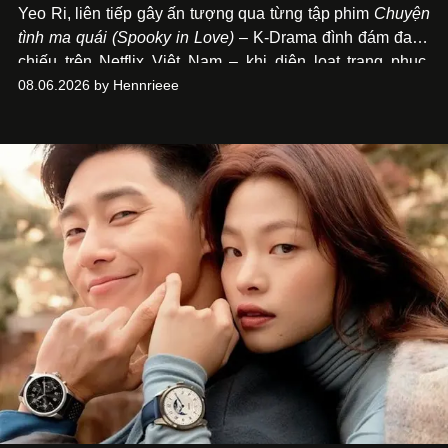
Yeo Ri, liên tiếp gây ấn tượng qua từng tập phim
Chuyện
tình ma quái (Spooky in Love)
– K-Drama đình đám đang
chiếu trên Netflix Việt Nam – khi diện loạt trang phục,
đồng hồ & trang sức xa xỉ tương xứng với địa vị trên màn
08.06.2026 by Hennrieee
ảnh nhỏ: từ Hermès, LOEWE cho đến Jaeger-LeCoultre,
Chaumet, Chopard…