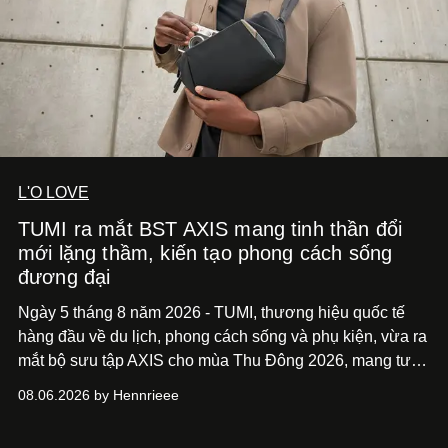
L'O LOVE
TUMI ra mắt BST AXIS mang tinh thần đổi
mới lặng thầm, kiến tạo phong cách sống
đương đại
Ngày 5 tháng 8 năm 2026 - TUMI, thương hiệu quốc tế
hàng đầu về du lịch, phong cách sống và phụ kiện, vừa ra
mắt bộ sưu tập AXIS cho mùa Thu Đông 2026, mang tư
duy thiết kế tiên phong, tái định nghĩa trải nghiệm du lịch
08.06.2026 by Hennrieee
và phong cách sống hiện đại bằng thiết kế sắc nét, chuẩn
xác gắn liền với tính thẩm mỹ toàn cầu.