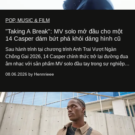
POP, MUSIC & FILM
"Taking A Break": MV solo mở đầu cho một
14 Casper dám bứt phá khỏi dáng hình cũ
Sau hành trình tại chương trình Anh Trai Vượt Ngàn
Chông Gai 2026, 14 Casper chính thức trở lại đường đua
âm nhạc với sản phẩm MV solo đầu tay trong sự nghiệp -
“Taking A Break”
. Đây không chỉ là sản phẩm đánh dấu
08.06.2026 by Hennrieee
bước chuyển mình của 14 Casper sau chương trình, mà
còn mở ra một chương mới trong hành trình nghệ thuật
của nam nghệ sĩ khi lần đầu tiên anh trình làng một MV
solo được đầu tư toàn diện từ sáng tác, sản xuất, trình
diễn đến hình ảnh.