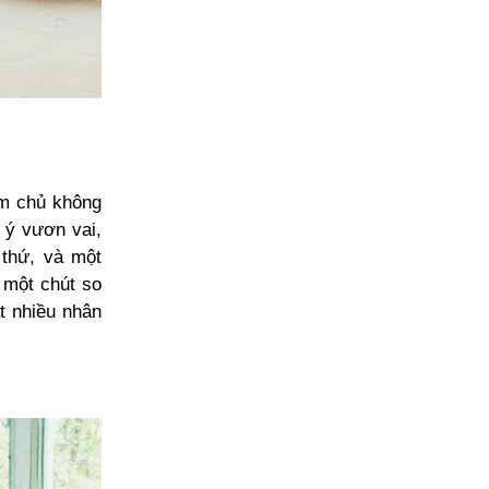
àm chủ không
 ý vươn vai,
 thứ, và một
 một chút so
ất nhiều nhân