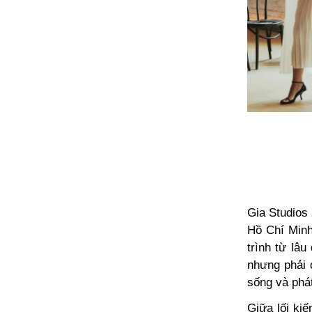
Gia Studios 
Hồ Chí Minh
trình từ lâ
nhưng phải đ
sống và phá
Giữa lối ki