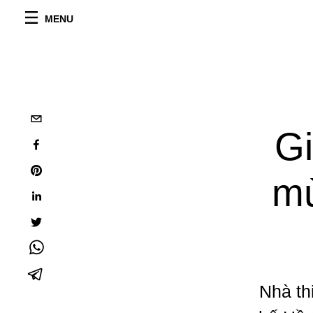
MENU
Gi
mù
Nhà th