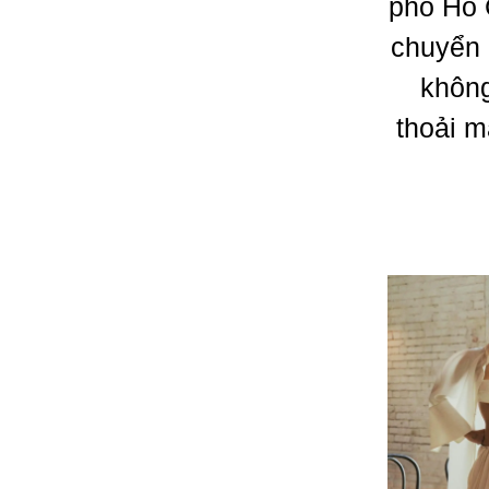
phố Hồ 
chuyển 
không
thoải m