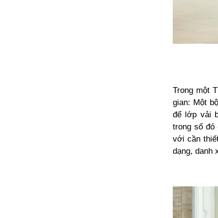
Trong một T
gian: Một b
để lớp vải 
trong số đó
với cần thiế
dạng, danh x