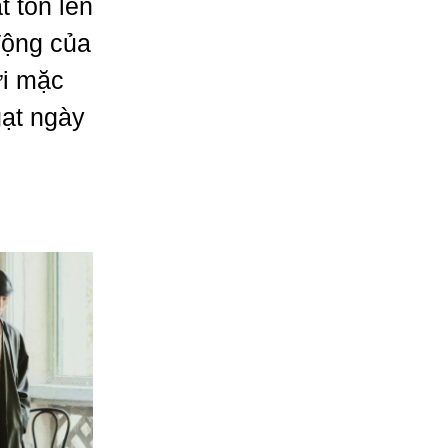
 tôn lên
động của
ời mặc
gạt ngày