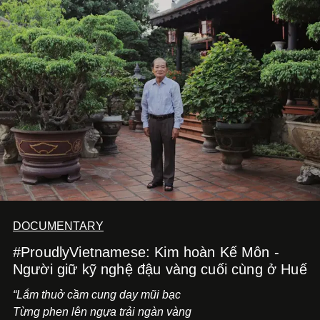
dồi và chờ đợi những vai diễn đủ sức đưa mình đến
những vùng đất mới. Ở tuổi ngoài 30, điều anh theo đuổi
không phải những đích đến quá lớn, mà là khả năng luôn
tiến về phía trước.
DOCUMENTARY
#ProudlyVietnamese: Kim hoàn Kế Môn -
Người giữ kỹ nghệ đậu vàng cuối cùng ở Huế
“Lắm thuở cầm cung day mũi bạc
Từng phen lên ngựa trải ngàn vàng