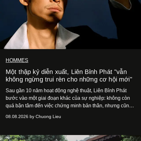
HOMMES
Một thập kỷ diễn xuất, Liên Bỉnh Phát "vẫn
không ngừng trui rèn cho những cơ hội mới"
Sau gần 10 năm hoạt động nghệ thuật, Liên Bỉnh Phát
bước vào một giai đoạn khác của sự nghiệp: không còn
quá bận tâm đến việc chứng minh bản thân, nhưng cũng
chưa bao giờ thôi khao khát được làm nghề. Từ hai bộ
08.08.2026 by Chuong Lieu
phim điện ảnh trong nửa đầu 2026 đến hành trình trở lại
với
Running Man Vietnam
, nam diễn viên nhìn công việc
bằng một tâm thế điềm tĩnh hơn. Anh tiếp tục học hỏi, trau