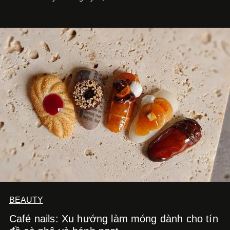
Cà Phê Cà Pháo mang dấu ấn Indochine hoài niệm, thu
hút nhiều thực khách ghé thăm.
BEAUTY
Café nails: Xu hướng làm móng dành cho tín