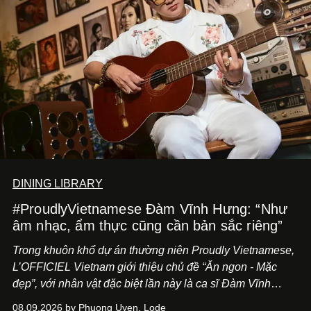
DINING LIBRARY
#ProudlyVietnamese Đàm Vĩnh Hưng: “Như
âm nhạc, ẩm thực cũng cần bản sắc riêng”
Trong khuôn khổ dự án thường niên Proudly Vietnamese,
L’OFFICIEL Vietnam giới thiệu chủ đề “Ăn ngon - Mặc
đẹp”, với nhân vật đặc biệt lần này là ca sĩ Đàm Vĩnh
Hưng. Đầu năm 2026, anh chính thức khai trương Tiệm
08.09.2026 by Phuong Uyen, Lode