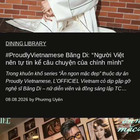
DINING LIBRARY
#ProudlyVietnamese Băng Di: “Người Việt
nên tự tin kể câu chuyện của chính mình"
Trong khuôn khổ series “Ăn ngon mặc đẹp” thuộc dự án
Proudly Vietnamese, L’OFFICIEL Vietnam có dịp gặp gỡ
nghệ sĩ Băng Di – nữ diễn viên và đồng sáng lập TC
ASIA, đơn vị đứng sau các thương hiệu BÀ BAR, MOTLY
08.08.2026 by Phương Uyên
Kitchen Bar và SALEM tại TP.HCM.