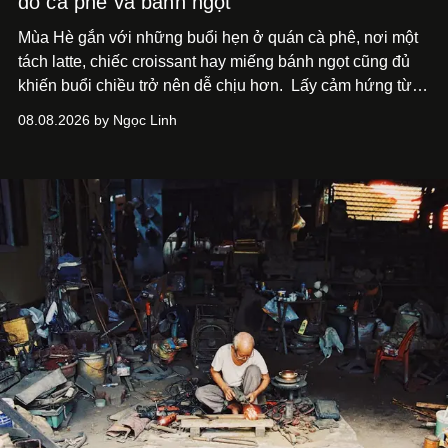
đồ cà phê và bánh ngọt
Mùa Hè gắn với những buổi hẹn ở quán cà phê, nơi một
tách latte, chiếc croissant hay miếng bánh ngọt cũng đủ
khiến buổi chiều trở nên dễ chịu hơn.
Lấy cảm hứng từ
cà phê, bánh nướng và các món tráng miệng, café nails
08.08.2026 by Ngọc Linh
sử dụng bảng màu nâu sữa, kem, trắng ngà cùng những
chi tiết đắp nổi để tái hiện không gian quen thuộc của
quán cà phê. Dưới đây là những mẫu nail được yêu thích
nhất của xu hướng này.