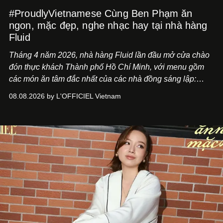
#ProudlyVietnamese Cùng Ben Phạm ăn
ngon, mặc đẹp, nghe nhạc hay tại nhà hàng
Fluid
Tháng 4 năm 2026, nhà hàng Fluid lần đầu mở cửa chào
đón thực khách Thành phố Hồ Chí Minh, với menu gồm
các món ăn tâm đắc nhất của các nhà đồng sáng lập:
Giám đốc sáng tạo Ben Phạm và chef Thạch Tạ. Những
08.08.2026 by L'OFFICIEL Vietnam
món ăn đa dạng từ Á đến Âu nhanh chóng được yêu thích
nhờ cảm giác ngon miệng, thoải mái và cả khả năng
mang đến niềm vui cho thực khách.