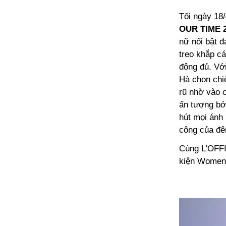
Tối ngày 18/
OUR TIME 
nữ nổi bật đ
treo khắp cá
đông đủ. Vớ
Hà chọn chi
rũ nhờ vào c
ấn tượng bởi
hút mọi ánh 
công của đê
Cùng L'OFFI
kiện Women 