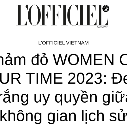
L'OFFICIEL VIETNAM
hảm đỏ WOMEN 
UR TIME 2023: Đ
trắng uy quyền giữ
không gian lịch s