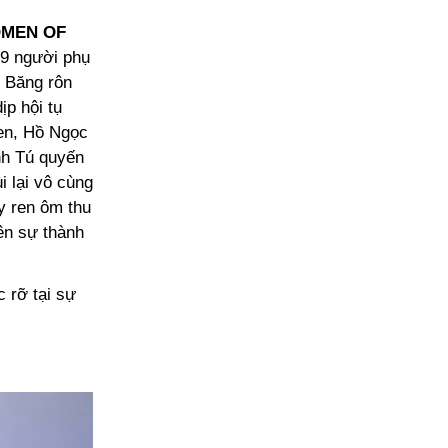
MEN OF
9 người phụ
. Băng rôn
ịp hội tụ
đen, Hồ Ngọc
nh Tú quyến
i lại vô cùng
y ren ôm thu
nên sự thành
 rỡ tại sự