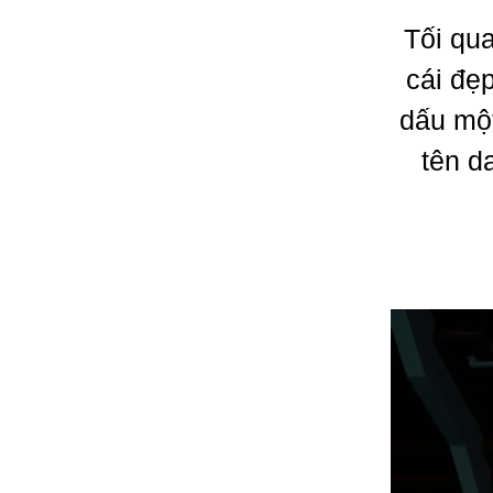
Tối qua
cái đẹ
dấu một
tên d