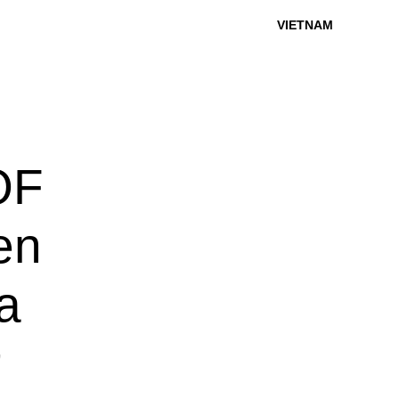
VIETNAM
OF
en
a
ử