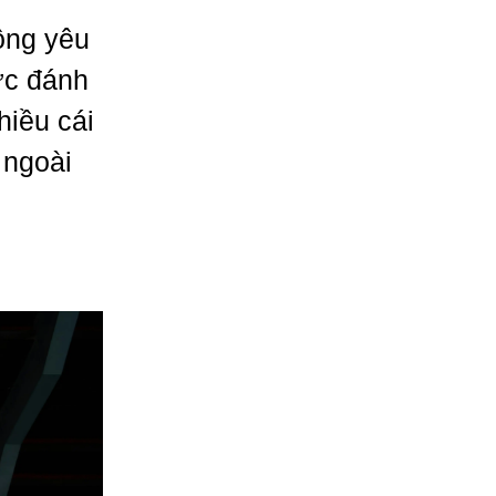
đồng yêu
ức đánh
hiều cái
 ngoài