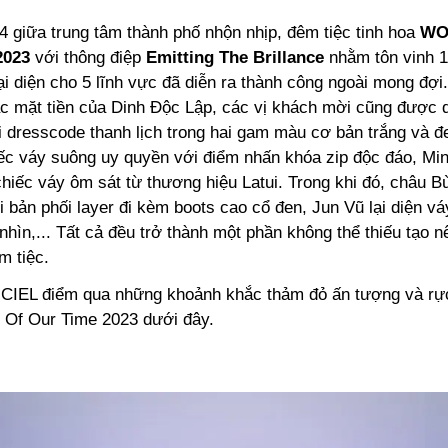
4 giữa trung tâm thành phố nhộn nhịp, đêm tiệc tinh hoa
WO
2023
với thông điệp
Emitting The Brillance
nhằm tôn vinh 1
ại diện cho 5 lĩnh vực đã diễn ra thành công ngoài mong đợi
c mặt tiền của Dinh Độc Lập, các vị khách mời cũng được d
i dresscode thanh lịch trong hai gam màu cơ bản trắng và 
ếc váy suông uy quyền với điểm nhấn khóa zip độc đáo, Mi
hiếc váy ôm sát từ thương hiệu Latui. Trong khi đó, châu Bù
 bản phối layer đi kèm boots cao cổ đen, Jun Vũ lại diện vá
nhìn,... Tất cả đều trở thành một phần không thể thiếu tạo 
m tiệc.
CIEL điểm qua những khoảnh khắc thảm đỏ ấn tượng và rực
Of Our Time 2023 dưới đây.