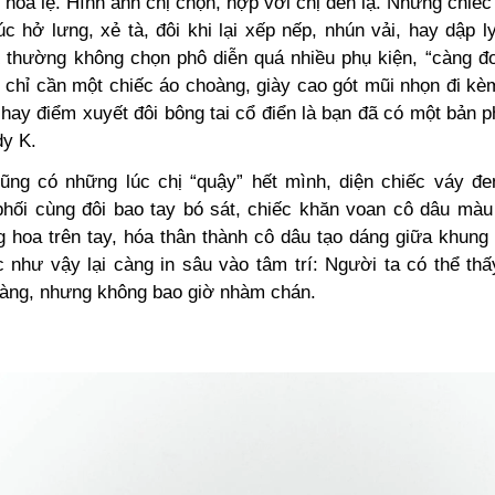
hoa lệ. Hình ảnh chị chọn, hợp với chị đến lạ. Những chiế
c hở lưng, xẻ tà, đôi khi lại xếp nếp, nhún vải, hay dập l
 thường không chọn phô diễn quá nhiều phụ kiện, “càng đ
i chỉ cần một chiếc áo choàng, giày cao gót mũi nhọn đi k
 hay điểm xuyết đôi bông tai cổ điển là bạn đã có một bản 
y K.
cũng có những lúc chị “quậy” hết mình, diện chiếc váy đe
hối cùng đôi bao tay bó sát, chiếc khăn voan cô dâu màu
g hoa trên tay, hóa thân thành cô dâu tạo dáng giữa khung
 như vậy lại càng in sâu vào tâm trí: Người ta có thể th
 dàng, nhưng không bao giờ nhàm chán.