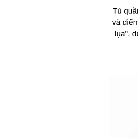
Tủ quần
và điểm
lụa", 