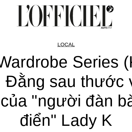
LOCAL
Wardrobe Series 
: Đằng sau thước 
 của "người đàn b
điển" Lady K