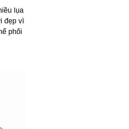
hiều lụa
i đẹp vì
hể phối