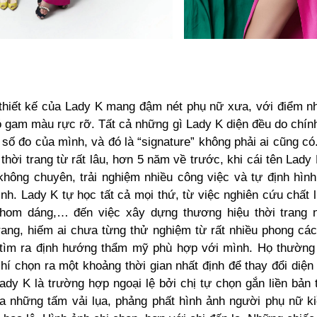
 thiết kế của Lady K mang đậm nét phụ nữ xưa, với điểm n
ó gam màu rực rỡ. Tất cả những gì Lady K diện đều do chính
số đo của mình, và đó là “signature” không phải ai cũng có
hời trang từ rất lâu, hơn 5 năm về trước, khi cái tên Lady
hông chuyên, trải nghiệm nhiều công việc và tự định hìn
nh. Lady K tự học tất cả mọi thứ, từ việc nghiên cứu chất l
hom dáng,… đến việc xây dựng thương hiệu thời trang n
trang, hiếm ai chưa từng thử nghiệm từ rất nhiều phong cá
 tìm ra định hướng thẩm mỹ phù hợp với mình. Họ thường
hí chọn ra một khoảng thời gian nhất định để thay đổi diệ
dy K là trường hợp ngoại lệ bởi chị tự chọn gắn liền bản 
a những tấm vải lụa, phảng phất hình ảnh người phụ nữ k