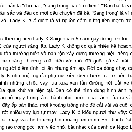
ắc hẳn là “đàn bà”, “sang trọng” và “cổ điển.” “'Đàn bà' là vì 
sâu sắc và đều có một câu chuyện để kể. 'Sang trọng' là vì
n với Lady K. 'Cổ điển' là vì nguồn cảm hứng liền mạch tr
hủ thương hiệu Lady K Saigon với 5 năm gầy dựng tên tuổi 
 của người sáng lập. Lady K không có quá nhiều kế hoạch
u tập thường niên và bận rộn xây dựng thương hiệu riêng c
nhẹ nhàng, thường xuất hiện với một đôi guốc gỗ và mái 
ột người điềm tĩnh, bí ẩn nhưng ấm áp. Rời xa dòng chảy củ
ady K như một người phụ nữ kiều diễm bước ra từ bức tr
ình những chiếc váy lụa xưa xen lẫn đường nét cắt xẻ 
ữa quá khứ và hiện tại. Bạn có thể hình dung hình ảnh 
căn hộ ngay trung tâm thành phố, bước qua cánh cửa ra và
 đầy ắp bản thảo, một khoảng trống nhỏ để cắt vải và cuối 
 rất nhiều váy lụa tự may. Lady K là kiểu người như vậy: 
iệc may vá cho thương hiệu mang tên mình. Đôi khi bị “str
ng tạo trong góc làm việc nhỏ, bật nhạc của danh ca Ngọc L