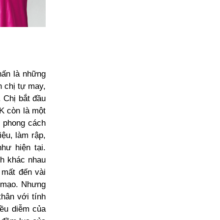
hấn là những
 chị tự may,
. Chị bắt đầu
 K còn là một
h phong cách
iệu, làm rập,
hư hiện tại.
ch khác nhau
 mất đến vài
n mạo. Nhưng
thân với tính
iều diễm của