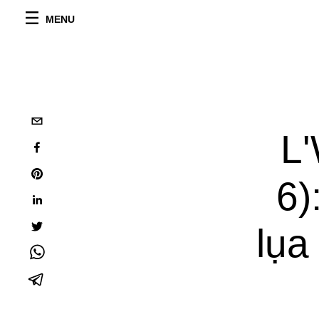
MENU
L'
6)
lụa