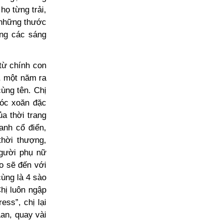
họ từng trải,
 những thước
ong các sáng
từ chính con
, một năm ra
ùng tên. Chị
tóc xoăn đặc
a thời trang
anh cổ điển,
thời thượng,
người phụ nữ
o sẽ đến với
cùng là 4 sào
Chị luôn ngập
ess”, chị lại
an, quay vài