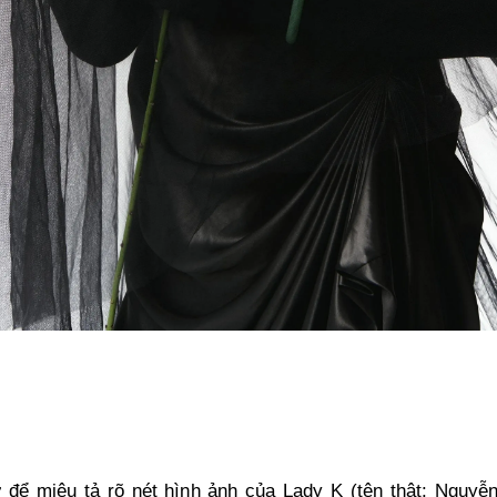
 để miêu tả rõ nét hình ảnh của Lady K (tên thật: Nguy