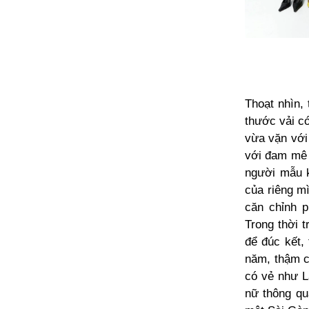
Thoạt nhìn,
thước vải c
vừa vặn với 
với đam mê t
người mẫu k
của riêng mì
căn chỉnh p
Trong thời 
để đúc kết,
năm, thậm c
có vẻ như La
nữ thông qu