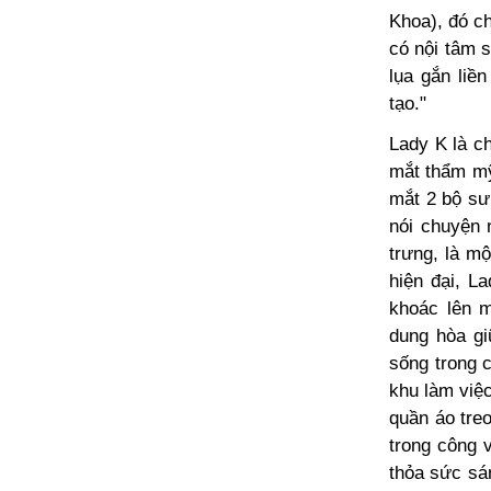
Khoa), đó ch
có nội tâm 
lụa gắn liề
tạo."
Lady K là c
mắt thẩm mỹ
mắt 2 bộ sư
nói chuyện 
trưng, là m
hiện đại, L
khoác lên m
dung hòa gi
sống trong 
khu làm việc
quần áo treo
trong công v
thỏa sức sá