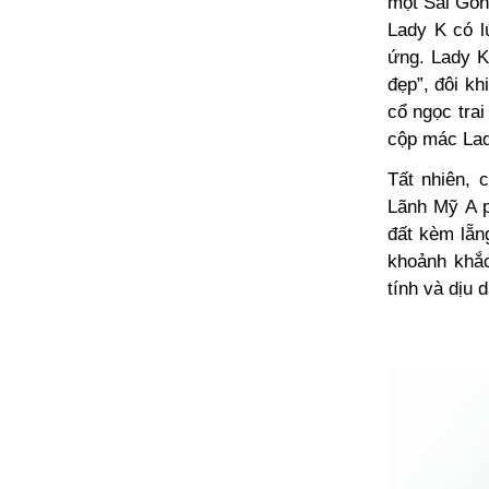
một Sài Gòn 
Lady K có lú
ứng. Lady K
đẹp”, đôi kh
cổ ngọc trai
cộp mác Lad
Tất nhiên, 
Lãnh Mỹ A p
đất kèm lẵn
khoảnh khắc
tính và dịu