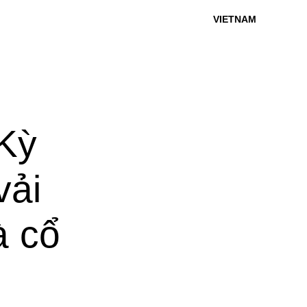
VIETNAM
(Kỳ
vải
à cổ