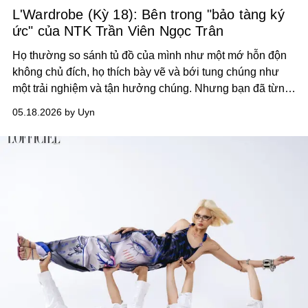
L'Wardrobe (Kỳ 18): Bên trong "bảo tàng ký
ức" của NTK Trần Viên Ngọc Trân
Họ thường so sánh tủ đồ của mình như một mớ hỗn độn
không chủ đích, họ thích bày vẽ và bới tung chúng như
một trải nghiệm và tận hưởng chúng. Nhưng bạn đã từng
nhìn thấy một tủ đồ sắp xếp gọn và chia theo từng “ngăn”
05.18.2026 by Uyn
câu chuyện? Đó hẳn là một bảo tàng ký ức thu nhỏ của
trang phục (và của người sở hữu).