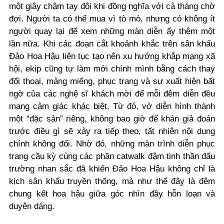
một giây chậm tay đôi khi đồng nghĩa với cả tháng chờ
đợi. Người ta có thể mua vì tò mò, nhưng có không ít
người quay lại để xem những màn diễn ấy thêm một
lần nữa. Khi các đoạn cắt khoảnh khắc trên sân khấu
Đảo Hoa Hậu liên tục tạo nên xu hướng khắp mạng xã
hội, ekip cũng tự làm mới chính mình bằng cách thay
đổi thoại, mảng miếng, phục trang và sự xuất hiện bất
ngờ của các nghệ sĩ khách mời để mỗi đêm diễn đều
mang cảm giác khác biệt. Từ đó, vở diễn hình thành
một “đặc sản” riêng, không bao giờ để khán giả đoán
trước điều gì sẽ xảy ra tiếp theo, tất nhiên nội dung
chính không đổi. Nhờ đó, những màn trình diễn phục
trang cầu kỳ cùng các phần catwalk đậm tinh thần đấu
trường nhan sắc đã khiến Đảo Hoa Hậu không chỉ là
kịch sân khấu truyền thống, mà như thể đây là đêm
chung kết hoa hậu giữa góc nhìn đầy hỗn loạn và
duyên dáng.