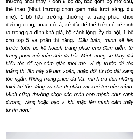
thường phải thay 7 đến 9 bộ đồ, bao gồm bộ mở đầu,
thể thao (Nhựt thường chọn gam màu tươi sáng, dịu
nhẹ), 1 bộ hậu trường, thường là trang phục khoe
đường cong, hoặc có tà, xẻ đùi để thể hiện cô bé sinh
ra trong gia đình khá giả, bộ cánh lộng lẫy dạ hội, 1 bộ
cho top 5 và phần thi năng. “
Đầu tuần, mình sẽ lên
trước toàn bộ kế hoạch trang phục cho đêm diễn, từ
trang phục mở màn đến dạ hội. Mình cũng sẽ thay đổi
kiểu tóc để tạo cảm giác mới mẻ, ví dụ trước để tóc
thẳng thì lần này sẽ làm xoăn, hoặc đổi từ tóc dài sang
tóc ngắn. Riêng trang phục dạ hội, mình ưu tiên những
thiết kế tôn dáng và che đi phần vai khá lớn của mình.
Mình cũng thường chọn các màu hợp mệnh như xanh
dương, vàng hoặc bạc vì khi mặc lên mình cảm thấy
tự tin hơn.”