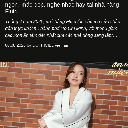
ngon, mặc đẹp, nghe nhạc hay tại nhà hàng
Fluid
Tháng 4 năm 2026, nhà hàng Fluid lần đầu mở cửa chào
đón thực khách Thành phố Hồ Chí Minh, với menu gồm
các món ăn tâm đắc nhất của các nhà đồng sáng lập:
Giám đốc sáng tạo Ben Phạm và chef Thạch Tạ. Những
08.08.2026 by L'OFFICIEL Vietnam
món ăn đa dạng từ Á đến Âu nhanh chóng được yêu thích
nhờ cảm giác ngon miệng, thoải mái và cả khả năng
mang đến niềm vui cho thực khách.