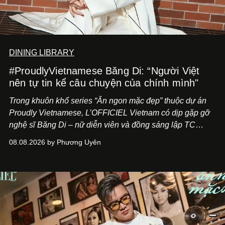
DINING LIBRARY
#ProudlyVietnamese Băng Di: “Người Việt
nên tự tin kể câu chuyện của chính mình"
Trong khuôn khổ series “Ăn ngon mặc đẹp” thuộc dự án
Proudly Vietnamese, L’OFFICIEL Vietnam có dịp gặp gỡ
nghệ sĩ Băng Di – nữ diễn viên và đồng sáng lập TC
ASIA, đơn vị đứng sau các thương hiệu BÀ BAR, MOTLY
08.08.2026 by Phương Uyên
Kitchen Bar và SALEM tại TP.HCM.