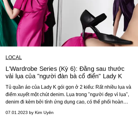
LOCAL
L'Wardrobe Series (Kỳ 6): Đằng sau thước
vải lụa của "người đàn bà cổ điển" Lady K
Tủ quần áo của Lady K gói gọn ở 2 kiểu: Rất nhiều lụa và
điểm xuyết một chút denim. Lụa trong "người đẹp vì lụa",
denim đi kèm bởi tính ứng dụng cao, có thể phối hoàn
hảo ở bất kì trang phục nào.
07.01.2023 by Kim Uyên