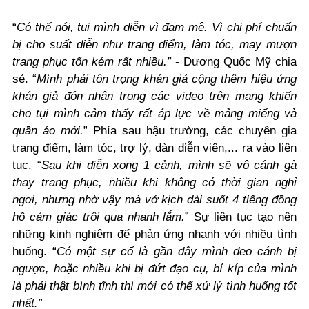
“
Có thể nói, tụi mình diễn vì đam mê. Vì chi phí chuẩn
bị cho suất diễn như trang điểm, làm tóc, may mượn
trang phục tốn kém rất nhiều.”
- Dương Quốc Mỹ chia
sẻ. “
Mình phải tôn trọng khán giả cộng thêm hiệu ứng
khán giả đón nhận trong các video trên mạng khiến
cho tụi mình cảm thấy rất áp lực về mảng miếng và
quần áo mới.
” Phía sau hậu trường, các chuyên gia
trang điểm, làm tóc, trợ lý, dàn diễn viên,... ra vào liên
tục. “
Sau khi diễn xong 1 cảnh, mình sẽ vô cánh gà
thay trang phục, nhiều khi không có thời gian nghỉ
ngơi, nhưng nhờ vậy mà vở kịch dài suốt 4 tiếng đồng
hồ cảm giác trôi qua nhanh lắm.
” Sự liên tục tạo nên
những kinh nghiệm để phản ứng nhanh với nhiều tình
huống. “
Có một sự cố là gần đây mình đeo cánh bị
ngược, hoặc nhiều khi bị đứt đạo cụ, bí kíp của mình
là phải thật bình tĩnh thì mới có thể xử lý tình huống tốt
nhất.”