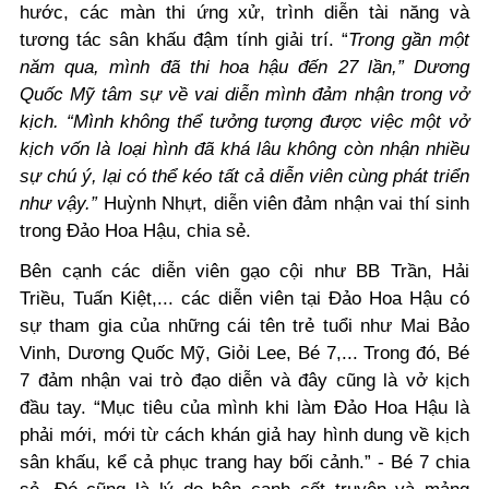
hước, các màn thi ứng xử, trình diễn tài năng và
tương tác sân khấu đậm tính giải trí. “
Trong gần một
năm qua, mình đã thi hoa hậu đến 27 lần,” Dương
Quốc Mỹ tâm sự về vai diễn mình đảm nhận trong vở
kịch. “Mình không thể tưởng tượng được việc một vở
kịch vốn là loại hình đã khá lâu không còn nhận nhiều
sự chú ý, lại có thể kéo tất cả diễn viên cùng phát triển
như vậy.”
Huỳnh Nhựt, diễn viên đảm nhận vai thí sinh
trong Đảo Hoa Hậu, chia sẻ.
Bên cạnh các diễn viên gạo cội như BB Trần, Hải
Triều, Tuấn Kiệt,... các diễn viên tại Đảo Hoa Hậu có
sự tham gia của những cái tên trẻ tuổi như Mai Bảo
Vinh, Dương Quốc Mỹ, Giỏi Lee, Bé 7,... Trong đó, Bé
7 đảm nhận vai trò đạo diễn và đây cũng là vở kịch
đầu tay. “Mục tiêu của mình khi làm Đảo Hoa Hậu là
phải mới, mới từ cách khán giả hay hình dung về kịch
sân khấu, kể cả phục trang hay bối cảnh.” - Bé 7 chia