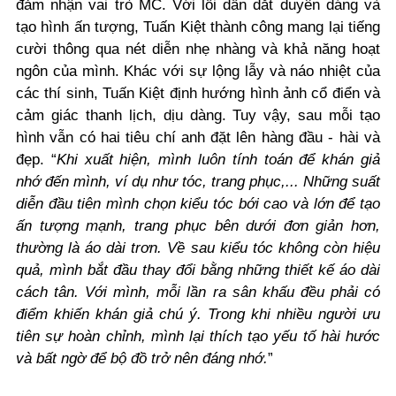
đảm nhận vai trò MC. Với lối dẫn dắt duyên dáng và
tạo hình ấn tượng, Tuấn Kiệt thành công mang lại tiếng
cười thông qua nét diễn nhẹ nhàng và khả năng hoạt
ngôn của mình. Khác với sự lộng lẫy và náo nhiệt của
các thí sinh, Tuấn Kiệt định hướng hình ảnh cổ điển và
cảm giác thanh lịch, dịu dàng. Tuy vậy, sau mỗi tạo
hình vẫn có hai tiêu chí anh đặt lên hàng đầu - hài và
đẹp. “
Khi xuất hiện, mình luôn tính toán để khán giả
nhớ đến mình, ví dụ như tóc, trang phục,... Những suất
diễn đầu tiên mình chọn kiểu tóc bới cao và lớn để tạo
ấn tượng mạnh, trang phục bên dưới đơn giản hơn,
thường là áo dài trơn. Về sau kiểu tóc không còn hiệu
quả, mình bắt đầu thay đổi bằng những thiết kế áo dài
cách tân. Với mình, mỗi lần ra sân khấu đều phải có
điểm khiến khán giả chú ý. Trong khi nhiều người ưu
tiên sự hoàn chỉnh, mình lại thích tạo yếu tố hài hước
và bất ngờ để bộ đồ trở nên đáng nhớ.
”