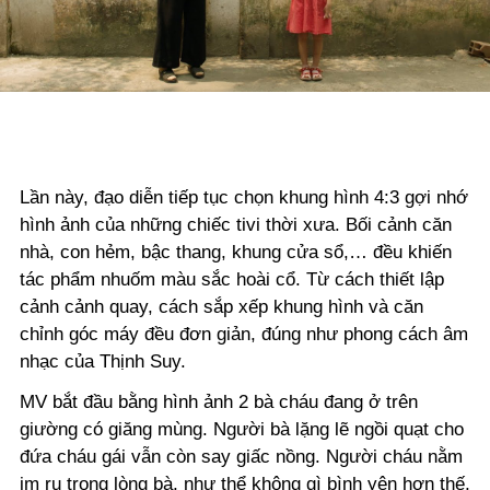
Video
Lần này, đạo diễn tiếp tục chọn khung hình 4:3 gợi nhớ
hình ảnh của những chiếc tivi thời xưa. Bối cảnh căn
nhà, con hẻm, bậc thang, khung cửa sổ,… đều khiến
tác phẩm nhuốm màu sắc hoài cổ. Từ cách thiết lập
cảnh cảnh quay, cách sắp xếp khung hình và căn
chỉnh góc máy đều đơn giản, đúng như phong cách âm
nhạc của Thịnh Suy.
MV bắt đầu bằng hình ảnh 2 bà cháu đang ở trên
giường có giăng mùng. Người bà lặng lẽ ngồi quạt cho
đứa cháu gái vẫn còn say giấc nồng. Người cháu nằm
im ru trong lòng bà, như thể không gì bình yên hơn thế,