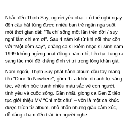
Nhắc đến Thịnh Suy, người yêu nhạc có thể nghĩ ngay
đến câu hát từng được nhiều bạn trẻ ngân nga suốt
một thời gian dài: “Ta chỉ sống một lần trên đời / suy
nghĩ lắm chi em ơi”. Sau 4 năm kể từ khi nổi như cồn
với “Một đêm say”, chàng ca sĩ kiêm nhạc sĩ sinh năm
1999 không ngừng hoạt động chăm chỉ, liên tục tung ra
sáng tác mới để khẳng định vị trí trong lòng khán giả.
Năm ngoái, Thịnh Suy phát hành album đầu tay mang
tên “Door To Nowhere”, gồm 9 ca khúc do anh tự sáng
tác, vẽ nên bức tranh nhiều màu sắc về con người,
tình yêu và cuộc sống. Gần nhất, giọng ca Gen Z tiếp
tục giới thiệu MV “Chỉ một câu” – vốn là một ca khúc
được trích từ album, nhỏ nhắn nhưng giàu cảm xúc,
dễ dàng chạm đến trái tim người nghe.