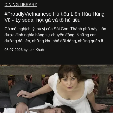
DINING LIBRARY
#ProudlyVietnamese Hủ tiếu Liến Húa Hùng
Vũ - Ly soda, hột gà và tô hủ tiếu
Có một nghịch lý thú vị của Sài Gòn. Thành phố này luôn
được định nghĩa bằng sự chuyển động. Những con
đường đổi tên, những khu phố đổi dáng, những quán ăn
mở ra rồi biến mất chỉ sau vài mùa mưa. Người ta luôn
08.07.2026 by Lan Khuê
nói về cái mới, về xu hướng tiếp theo, về những điều
đáng để trải nghiệm trước khi chúng trở nên lỗi thời.