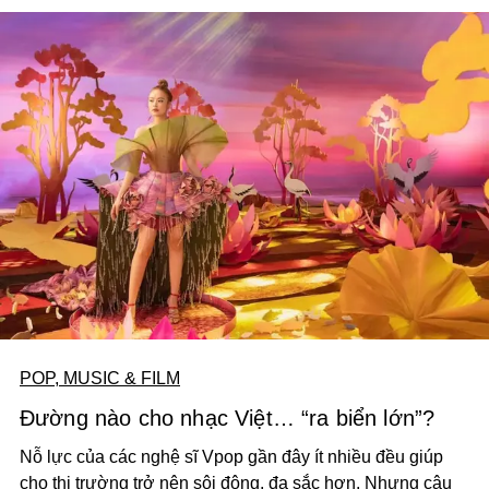
rất nhanh chóng nhờ dòng nhạc vốn được mặc định dành
cho tuổi ô mai.
POP, MUSIC & FILM
Đường nào cho nhạc Việt… “ra biển lớn”?
Nỗ lực của các nghệ sĩ Vpop gần đây ít nhiều đều giúp
cho thị trường trở nên sôi động, đa sắc hơn. Nhưng câu