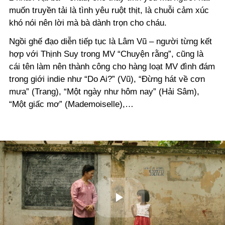
muốn truyền tải là tình yêu ruột thịt, là chuỗi cảm xúc
khó nói nên lời mà bà dành trọn cho cháu.
Ngồi ghế đạo diễn tiếp tục là Lâm Vũ – người từng kết
hợp với Thịnh Suy trong MV “Chuyện rằng”, cũng là
cái tên làm nên thành công cho hàng loạt MV đình đám
trong giới indie như “Do Ai?” (Vũ), “Đừng hát về cơn
mưa” (Trang), “Một ngày như hôm nay” (Hải Sâm),
“Một giấc mơ” (Mademoiselle),…
Play