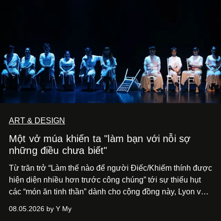
ART & DESIGN
Một vở múa khiến ta "làm bạn với nỗi sợ
những điều chưa biết"
Từ trăn trở “Làm thế nào để người Điếc/Khiếm thính được
hiện diện nhiều hơn trước công chúng” tới
sự thiếu hụt
các “món ăn tinh thần” dành cho cộng đồng này, Lyon và
Phương đã quyết tâm biến ý tưởng công diễn một tác
08.05.2026 by Y My
phẩm múa đương đại thành hiện thực, mang tên Lắng