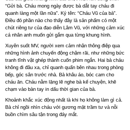
“Gửi bà. Cháu mong ngày được bà dắt tay cháu đi
quanh làng một lần nữa”. Ký tên: “Cháu Vũ của bà”.
Điều đó phần nào cho thấy đây là sản phẩm có một
chút riêng tư của đạo diễn Lâm Vũ, với những cảm xúc
cá nhân anh muốn gửi gắm qua từng khung hình.
Xuyên suốt MV, người xem cảm nhận thông điệp qua
những hình ảnh chuyển động chậm rãi, như những bức
tranh tĩnh vật ghép thành cuốn phim ngắn. Hai bà cháu
không đi đâu xa, chỉ quanh quẩn bên nhau trong phòng
bếp, góc sân trước nhà. Bà khâu áo, bóc cam cho
cháu ăn. Cháu nằm lặng lẽ nghe bà kể chuyện, khẽ
chạm vào bàn tay in dấu thời gian của bà.
Khoảnh khắc xúc động nhất là khi họ không làm gì cả.
Bà chỉ ngồi nhìn cháu với gương mặt trầm tư và nỗi
buồn chìm sâu tận trong đáy mắt.