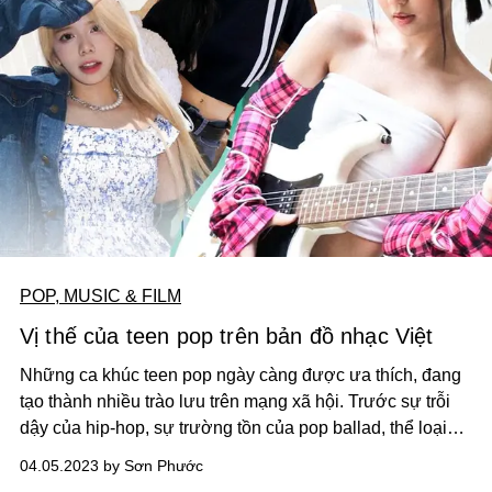
POP, MUSIC & FILM
Vị thế của teen pop trên bản đồ nhạc Việt
Những ca khúc teen pop ngày càng được ưa thích, đang
tạo thành nhiều trào lưu trên mạng xã hội. Trước sự trỗi
dậy của hip-hop, sự trường tồn của pop ballad, thể loại
này vẫn luôn có một chỗ đứng nhất định trong lòng khán
04.05.2023 by Sơn Phước
giả yêu nhạc Việt. Hàng loạt tên tuổi vì thế cũng nổi tiếng