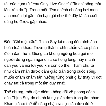
tắt của cụm từ “You Only Live Once” (“Ta chỉ sống một
lần trên đời”). Trong một đêm chếnh choáng hơi men,
anh muốn lại gần hôn bạn gái như thể đấy là lần cuối
cùng họ được gặp nhau.
Đến “Chỉ một câu”, Thịnh Suy lại mang đến hình ảnh
hoàn toàn khác: Trưởng thành, chín chắn và có phần
điềm đạm hơn. Giọng ca không ngừng kêu gọi mọi
người đừng ngần ngại chia sẻ tiếng lòng, hãy mạnh
dạn yêu và nói lời yêu khi còn có thể. Thậm chí, ta
như cảm nhận được cảm giác trân trọng cuộc sống,
muốn chầm chậm tận hưởng từng phút giây thay vì đốt
cháy tất cả trong một lần duy nhất.
Thế nhưng, một đặc điểm không đổi về phong cách
của Thịnh Suy đó chính là sự giản đơn trong âm nhạc.
Khán giả có thể dễ dàng nhận ra sự giản đơn đó ở