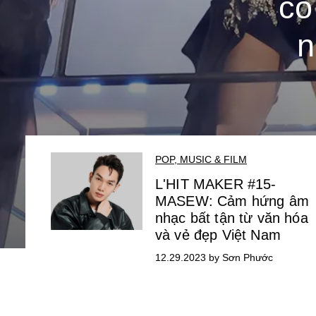
có
n
POP, MUSIC & FILM
L'HIT MAKER #15-
MASEW: Cảm hứng âm
nhạc bất tận từ văn hóa
và vẻ đẹp Việt Nam
12.29.2023 by Sơn Phước