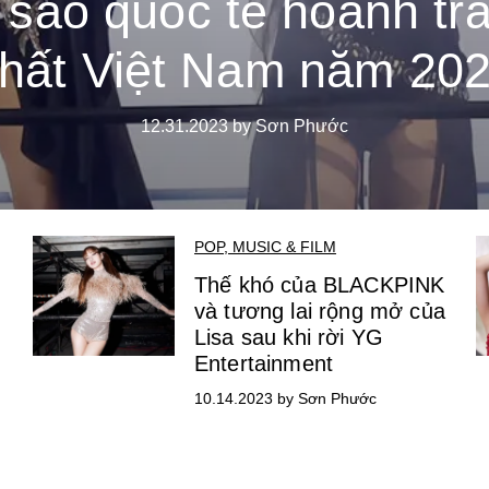
 sao quốc tế hoành tr
hất Việt Nam năm 20
12.31.2023 by Sơn Phước
POP, MUSIC & FILM
Thế khó của BLACKPINK
và tương lai rộng mở của
Lisa sau khi rời YG
Entertainment
10.14.2023 by Sơn Phước