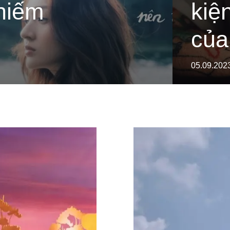
hiếm
kiệ
của
05.09.202