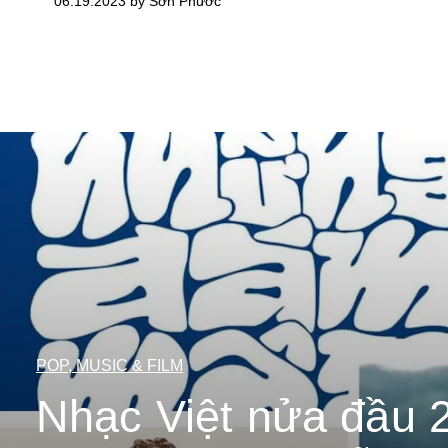
06.19.2023 by Sơn Phước
POP, MUSIC & FILM
Nhạc Việt nửa đầu 