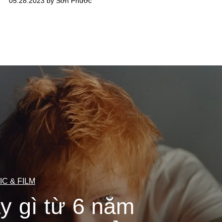
05.28.2023 by Sơn Phước
IC & FILM
y gì từ 6 năm