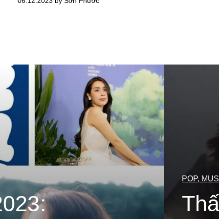
06.12.2023 by Sơn Phước
POP, MUS
2023:
Thấ