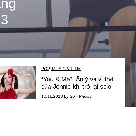
áng
23
POP, MUSIC & FILM
“You & Me”: Ẩn ý và vị thế
của Jennie khi trở lại solo
10.11.2023 by Sơn Phước