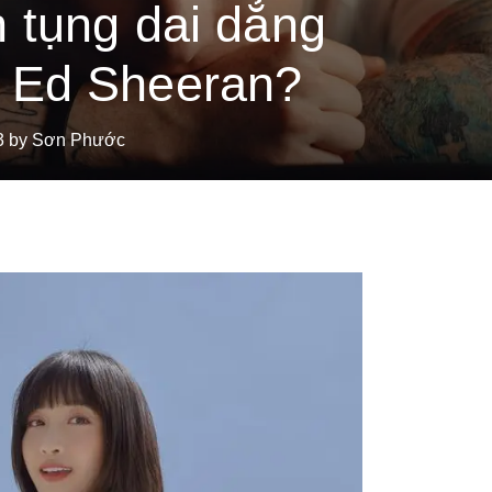
n tụng dai dẳng
 Ed Sheeran?
3 by Sơn Phước