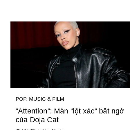
POP, MUSIC & FILM
“Attention”: Màn “lột xác” bất ngờ
của Doja Cat