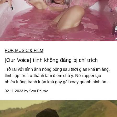
POP, MUSIC & FILM
[Our Voice] tlinh không đáng bị chỉ trích
Trở lại với hình ảnh nóng bỏng sau thời gian khá im ắng,
tlinh lập tức trở thành tâm điểm chú ý. Nữ rapper tạo
nhiều luồng tranh luận khá gay gắt xoay quanh hình ảnh
và ca từ của MV “Ghệ iu dấu của em ơi”. Song, phần lớn ý
02.11.2023 by Sơn Phước
kiến chê bai tlinh vẫn còn thiếu khách quan.