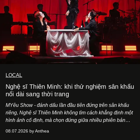
LOCAL
Nghệ sĩ Thiên Minh: khi thử nghiệm sân khấu
nối dài sang thời trang
MYêu Show - đánh dấu lần đầu tiên đứng trên sân khấu
riêng, Nghệ sĩ Thiên Minh không tìm cách khẳng định một
hình ảnh cố định, mà chọn đứng giữa nhiều phiên bản
của bản thân và tinh thần thử nghiệm ấy đã dẫn anh đến
08.07.2026 by Anthea
một bộ suit lụa - như một cách "take the risk" khác, ngoài