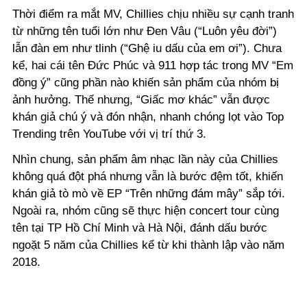
Thời điểm ra mắt MV, Chillies chịu nhiều sự cạnh tranh
từ những tên tuổi lớn như Đen Vâu (“Luôn yêu đời”)
lẫn đàn em như tlinh (“Ghệ iu dấu của em ơi”). Chưa
kể, hai cái tên Đức Phúc và 911 hợp tác trong MV “Em
đồng ý” cũng phần nào khiến sản phẩm của nhóm bị
ảnh hưởng. Thế nhưng, “Giấc mơ khác” vẫn được
khán giả chú ý và đón nhận, nhanh chóng lọt vào Top
Trending trên YouTube với vị trí thứ 3.
Nhìn chung, sản phẩm âm nhạc lần này của Chillies
không quá đột phá nhưng vẫn là bước đệm tốt, khiến
khán giả tò mò về EP “Trên những đám mây” sắp tới.
Ngoài ra, nhóm cũng sẽ thực hiện concert tour cùng
tên tại TP Hồ Chí Minh và Hà Nội, đánh dấu bước
ngoặt 5 năm của Chillies kể từ khi thành lập vào năm
2018.