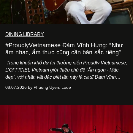
DINING LIBRARY
#ProudlyVietnamese Đàm Vĩnh Hưng: “Như
âm nhạc, ẩm thực cũng cần bản sắc riêng”
Trong khuôn khổ dự án thường niên Proudly Vietnamese,
L’OFFICIEL Vietnam giới thiệu chủ đề “Ăn ngon - Mặc
đẹp”, với nhân vật đặc biệt lần này là ca sĩ Đàm Vĩnh
Hưng. Đầu năm 2026, anh chính thức khai trương Tiệm
08.07.2026 by Phuong Uyen, Lode
Cà Phê Cà Pháo mang dấu ấn Indochine hoài niệm, thu
hút nhiều thực khách ghé thăm.