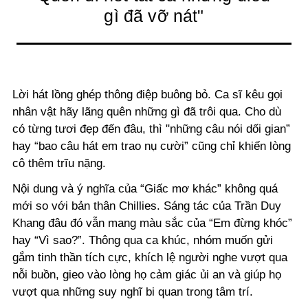
gì đã vỡ nát"
Lời hát lồng ghép thông điệp buông bỏ. Ca sĩ kêu gọi
nhân vật hãy lãng quên những gì đã trôi qua. Cho dù
có từng tươi đẹp đến đâu, thì "những câu nói dối gian”
hay “bao câu hát em trao nụ cười” cũng chỉ khiến lòng
cô thêm trĩu nặng.
Nội dung và ý nghĩa của “Giấc mơ khác” không quá
mới so với bản thân Chillies. Sáng tác của Trần Duy
Khang đâu đó vẫn mang màu sắc của “Em đừng khóc”
hay “Vì sao?”. Thông qua ca khúc, nhóm muốn gửi
gắm tinh thần tích cực, khích lệ người nghe vượt qua
nỗi buồn, gieo vào lòng họ cảm giác ủi an và giúp họ
vượt qua những suy nghĩ bi quan trong tâm trí.