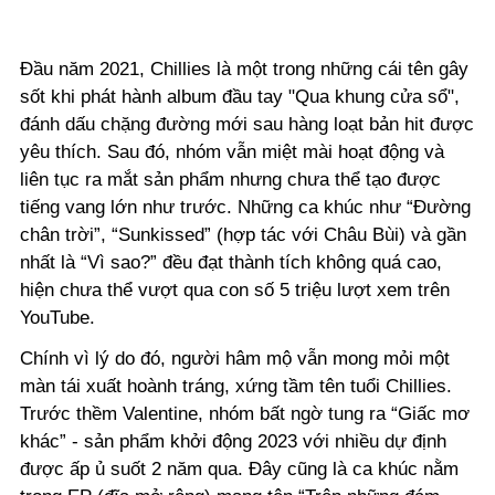
Đầu năm 2021, Chillies là một trong những cái tên gây
sốt khi phát hành album đầu tay "Qua khung cửa sổ",
đánh dấu chặng đường mới sau hàng loạt bản hit được
yêu thích. Sau đó, nhóm vẫn miệt mài hoạt động và
liên tục ra mắt sản phẩm nhưng chưa thể tạo được
tiếng vang lớn như trước. Những ca khúc như “Đường
chân trời”, “Sunkissed” (hợp tác với Châu Bùi) và gần
nhất là “Vì sao?” đều đạt thành tích không quá cao,
hiện chưa thể vượt qua con số 5 triệu lượt xem trên
YouTube.
Chính vì lý do đó, người hâm mộ vẫn mong mỏi một
màn tái xuất hoành tráng, xứng tầm tên tuổi Chillies.
Trước thềm Valentine, nhóm bất ngờ tung ra “Giấc mơ
khác” - sản phẩm khởi động 2023 với nhiều dự định
được ấp ủ suốt 2 năm qua. Đây cũng là ca khúc nằm