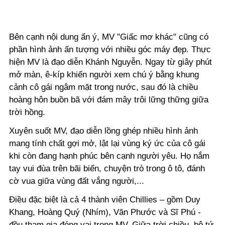
Bên cạnh nội dung ẩn ý, MV "Giấc mơ khác" cũng có
phần hình ảnh ấn tượng với nhiều góc máy đẹp. Thực
hiện MV là đạo diễn Khánh Nguyễn. Ngay từ giây phút
mở màn, ê-kíp khiến người xem chú ý bằng khung
cảnh cô gái ngâm mặt trong nước, sau đó là chiều
hoàng hôn buồn bã với đám mây trôi lững thững giữa
trời hồng.
Xuyên suốt MV, đạo diễn lồng ghép nhiều hình ảnh
mang tính chất gợi mở, lật lại vùng ký ức của cô gái
khi còn đang hạnh phúc bên cạnh người yêu. Họ nắm
tay vui đùa trên bãi biển, chuyện trò trong ô tô, đánh
cờ vua giữa vùng đất vắng người,...
Điều đặc biệt là cả 4 thành viên Chillies – gồm Duy
Khang, Hoàng Quý (Nhím), Văn Phước và Sĩ Phú -
đều tham gia đóng vai trong MV. Giữa trời chiều, bộ tứ