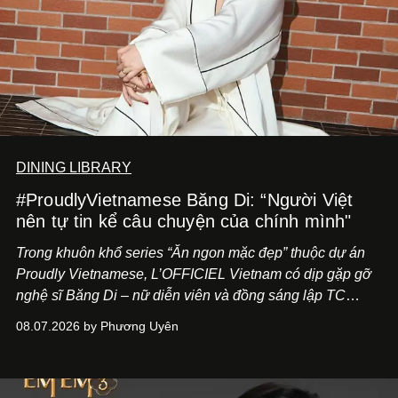
DINING LIBRARY
#ProudlyVietnamese Băng Di: “Người Việt
nên tự tin kể câu chuyện của chính mình"
Trong khuôn khổ series “Ăn ngon mặc đẹp” thuộc dự án
Proudly Vietnamese, L’OFFICIEL Vietnam có dịp gặp gỡ
nghệ sĩ Băng Di – nữ diễn viên và đồng sáng lập TC
ASIA, đơn vị đứng sau các thương hiệu BÀ BAR, MOTLY
08.07.2026 by Phương Uyên
Kitchen Bar và SALEM tại TP.HCM.