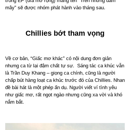
trong EP (đĩa mở rộng) mang tên “Trên những đám
mây” sẽ được nhóm phát hành vào tháng sau.
Chillies bớt tham vọng
Về cơ bản, “Giấc mơ khác” có nội dung đơn giản
nhưng ca từ lại đậm chất tự sự. Sáng tác ca khúc vẫn
là Trần Duy Khang – giọng ca chính, cũng là người
chấp bút hàng loạt ca khúc trước đó của Chillies. Nhan
đề bài hát là một phép ẩn dụ. Người viết ví tình yêu
như giấc mơ, rất ngọt ngào nhưng cũng xa vời và khó
nắm bắt.