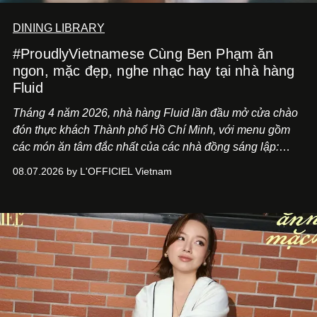
DINING LIBRARY
#ProudlyVietnamese Cùng Ben Phạm ăn
ngon, mặc đẹp, nghe nhạc hay tại nhà hàng
Fluid
Tháng 4 năm 2026, nhà hàng Fluid lần đầu mở cửa chào
đón thực khách Thành phố Hồ Chí Minh, với menu gồm
các món ăn tâm đắc nhất của các nhà đồng sáng lập:
Giám đốc sáng tạo Ben Phạm và chef Thạch Tạ. Những
08.07.2026 by L'OFFICIEL Vietnam
món ăn đa dạng từ Á đến Âu nhanh chóng được yêu thích
nhờ cảm giác ngon miệng, thoải mái và cả khả năng
mang đến niềm vui cho thực khách.